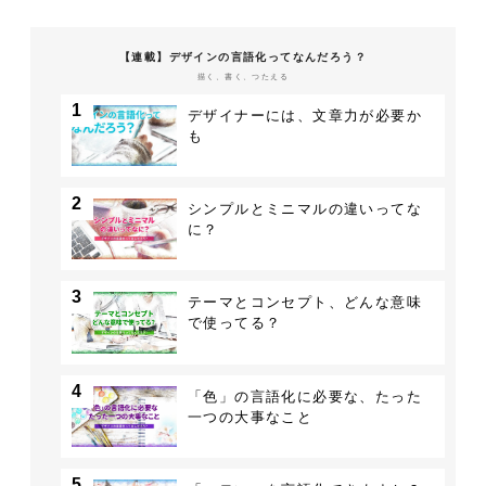
【連載】デザインの言語化ってなんだろう？
描く、書く、つたえる
1
デザイナーには、文章力が必要か
も
2
シンプルとミニマルの違いってな
に？
3
テーマとコンセプト、どんな意味
で使ってる？
4
「色」の言語化に必要な、たった
一つの大事なこと
5