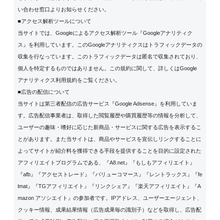
い合わせ窓口よりお知らせください。
■アクセス解析ツールについて
当サイトでは、Googleによるアクセス解析ツール『Googleアナリティク
ス』を利用しています。このGoogleアナリティクスはトラフィックデータの
収集を行なっています。このトラフィックデータは匿名で収集されており、
個人を特定するものではありません。この規約に関して、詳しくは
Google
アナリティクス利用規約
をご覧ください。
■広告の配信について
当サイトは第三者配信の広告サービス『Google Adsense』を利用していま
す。広告配信事業者は、取得した閲覧履歴や購買履歴等の情報を分析して、
ユーザーの趣味・嗜好に応じた新商品・サービスに関する広告を表示するこ
とがあります。また当サイトは、商品やサービスを宣伝しリンクすることに
よってサイトが紹介料を獲得できる手段を提供することを目的に設定された
アフィリエイトプログラムである、『A8.net』『もしもアフィリエイト』
『afb』『アクセストレード』『バリューコマース』『レントラックス』『fe
lmat』『TGアフィリエイト』『リンクシェア』『楽天アフィリエイト』『A
mazon アソシエイト』の参加者です。IPアドレス、ユーザーエージェント、
クッキー情報、成果結果情報（広告成果毎の識別子）などを取得し、広告配