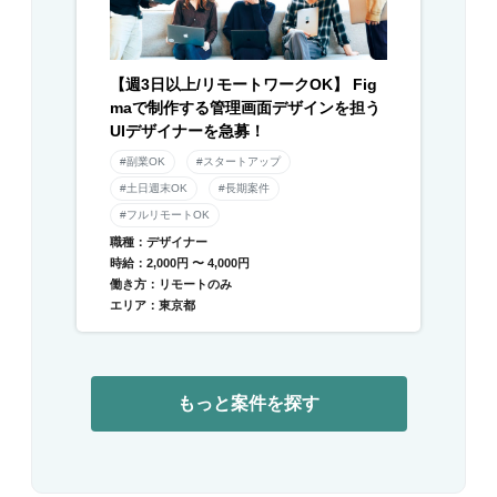
【週3日以上/リモートワークOK】 Fig
maで制作する管理画面デザインを担う
UIデザイナーを急募！
#副業OK
#スタートアップ
#土日週末OK
#長期案件
#フルリモートOK
職種：デザイナー
時給：2,000円 〜 4,000円
働き方：リモートのみ
エリア：東京都
もっと案件を探す