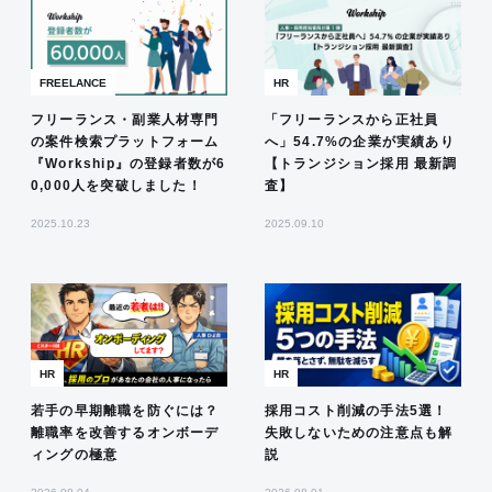
FREELANCE
HR
フリーランス・副業人材専門
「フリーランスから正社員
の案件検索プラットフォーム
へ」54.7%の企業が実績あり
『Workship』の登録者数が6
【トランジション採用 最新調
0,000人を突破しました！
査】
2025.10.23
2025.09.10
HR
HR
若手の早期離職を防ぐには？
採用コスト削減の手法5選！
離職率を改善するオンボーデ
失敗しないための注意点も解
ィングの極意
説