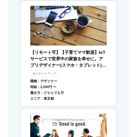
【リモート可】【子育てママ歓迎】IoT
サービスで世界中の家族を幸せに。ア
プリデザイナー(スマホ・タブレット) /
Webデザイナー募集
#スタートアップ
職種：デザイナー
時給：2,000円 〜
働き方：どちらでも可
エリア：東京都