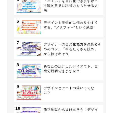
「エモい」を言語化できますか？
主観的意見に説得力をもたせる方
法
6
デザインを圧倒的に伝わりやすく
する、“メタファー”という武器
7
デザイナーの言語化能力を高める4
つのコツ。「本をたくさん読め」
から抜け出そう
8
あなたの設計したレイアウト、言
葉で説明できますか？
9
デザインとアートの違いってな
に？
10
修正地獄から抜け出そう！デザイ