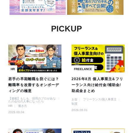
PICKUP
HR
FREELANCE
若手の早期離職を防ぐには？
2026年8月 個人事業主&フリ
離職率を改善するオンボーデ
ーランス向け給付金/補助金/
ィングの極意
助成金まとめ
【連載】もしも、採用のプロがあな
お金
フリーランス/個人事業主
たの会社の人事になったら
制度
HR
働き方
2026.08.01
2026.08.04