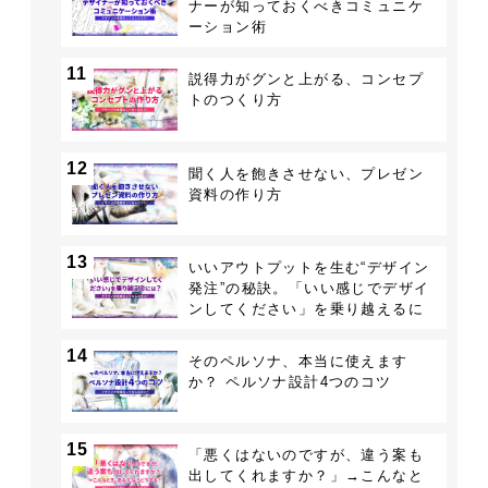
ナーが知っておくべきコミュニケ
ーション術
11
説得力がグンと上がる、コンセプ
トのつくり方
12
聞く人を飽きさせない、プレゼン
資料の作り方
13
いいアウトプットを生む“デザイン
発注”の秘訣。「いい感じでデザイ
ンしてください」を乗り越えるに
は？
14
そのペルソナ、本当に使えます
か？ ペルソナ設計4つのコツ
15
「悪くはないのですが、違う案も
出してくれますか？」→こんなと