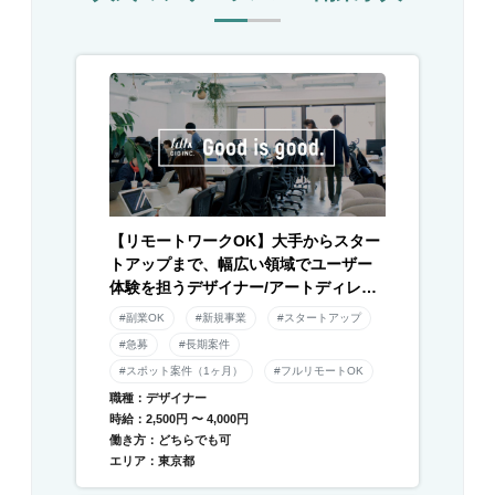
【リモートワークOK】大手からスター
トアップまで、幅広い領域でユーザー
体験を担うデザイナー/アートディレク
ター募集！
#副業OK
#新規事業
#スタートアップ
#急募
#長期案件
#スポット案件（1ヶ月）
#フルリモートOK
職種：デザイナー
時給：2,500円 〜 4,000円
働き方：どちらでも可
エリア：東京都