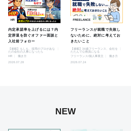
HR
FREELANCE
内定承諾率を上げるには？内
フリーランスが就職で失敗し
定辞退を防ぐオファー面談と
ないために、絶対に考えてお
入社前フォロー
きたいこと
【連載】もしも、採用のプロがあな
【連載】34歳フリーランス、会社を
たの会社の人事になったら
たたんで公務員になる
HR
働き方
フリーランス/個人事業主
働き方
2026.07.28
2026.07.24
NEW