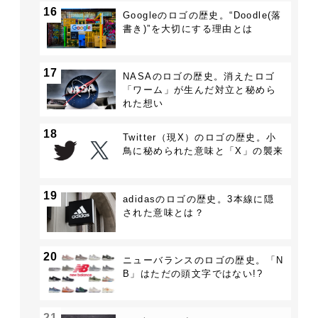
16
Googleのロゴの歴史。“Doodle(落
書き)”を大切にする理由とは
17
NASAのロゴの歴史。消えたロゴ
「ワーム」が生んだ対立と秘めら
れた想い
18
Twitter（現X）のロゴの歴史。小
鳥に秘められた意味と「X」の襲来
19
adidasのロゴの歴史。3本線に隠
された意味とは？
20
ニューバランスのロゴの歴史。「N
B」はただの頭文字ではない!?
21