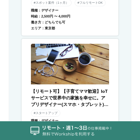
#スポット案件（1ヶ月）
#フルリモートOK
職種：デザイナー
時給：2,500円 〜 4,000円
働き方：どちらでも可
エリア：東京都
【リモート可】【子育てママ歓迎】IoT
サービスで世界中の家族を幸せに。ア
プリデザイナー(スマホ・タブレット) /
Webデザイナー募集
#スタートアップ
職種：デザイナー
時給：2,000円 〜
働き方：どちらでも可
エリア：東京都