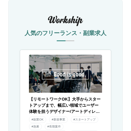
人気のフリーランス・副業求人
【リモートワークOK】大手からスター
トアップまで、幅広い領域でユーザー
体験を担うデザイナー/アートディレク
ター募集！
#副業OK
#新規事業
#スタートアップ
#急募
#長期案件