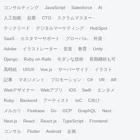
コンサルティング
JavaScript
Salesforce
AI
人工知能
起業
CTO
スクラムマスター
テックリード
デジタルマーケティング
HubSpot
SaaS
カスタマーサポート
グローバル
外資
Adobe
イラストレーター
音楽
教育
Unity
Django
Ruby on Rails
モダンな技術
長期継続も可
高時給
UI/UX
Vue.js
サーバーサイド
イラスト
記事
マネジメント
プロモーション
C#
VR
AR
Webデザイナー
Webアプリ
iOS
Swift
エンタメ
Ruby
Backend
アーティスト
toC
C向け
メルカリ
Firebase
Go
GCP
GraphQL
Next
Next.js
React
React.js
TypeScript
Frontend
コンサル
Flutter
Android
企画