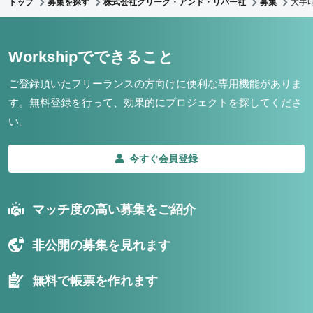
トップ
募集を探す
株式会社クリーク・アンド・リバー社
募集
大手
Workshipでできること
ご登録頂いたフリーランスの方向けに便利な専用機能がありま
す。
無料登録を行って、効果的にプロジェクトを探してくださ
い。
今すぐ会員登録
マッチ度の高い募集をご紹介
非公開の募集を見れます
無料で帳票を作れます