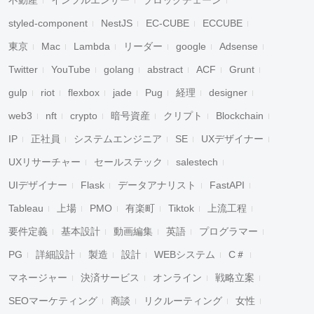
不動産
インフルエンサー
ブロックチェーン
styled-component
NestJS
EC-CUBE
ECCUBE
東京
Mac
Lambda
リーダー
google
Adsense
Twitter
YouTube
golang
abstract
ACF
Grunt
gulp
riot
flexbox
jade
Pug
経理
designer
web3
nft
crypto
暗号資産
クリプト
Blockchain
IP
正社員
システムエンジニア
SE
UXデザイナー
UXリサーチャー
セールステック
salestech
UIデザイナー
Flask
データアナリスト
FastAPI
Tableau
上場
PMO
有楽町
Tiktok
上流工程
要件定義
基本設計
動画編集
英語
プログラマー
PG
詳細設計
製造
設計
WEBシステム
C＃
マネージャー
決済サービス
オンライン
戦略立案
SEOマーケティング
商談
リクルーティング
女性