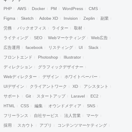
キーワード
PHP
AWS
Docker
PM
WordPress
CMS
Figma
Sketch
Adobe XD
Invision
Zeplin
副業
労務
バックオフィス
ライター
取材
ライティング
SEO
Webマーケティング
Web広告
広告運用
facebook
リスティング
UI
Slack
フロントエンド
Photoshop
Illustrator
ディレクション
グラフィックデザイナー
Webディレクター
デザイン
ホワイトペーパー
UIデザイン
クライアントワーク
XD
アシスタント
サポート
Git
スタートアップ
Laravel
EC2
HTML
CSS
編集
オウンドメディア
SNS
フリーランス
自社サービス
法人営業
マーケ
採用
スカウト
アプリ
コンテンツマーケティング