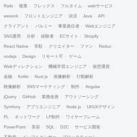
Rails
複業
フレックス
フルタイム
webサービス
wework
フロントエンジニア
決済
Java
API
クライアント
パルミー
事業責任者
Webエンジニア
SNS運用
分析
経験者
ECサイト
Shopify
React Native
常駐
クリエイター
ファン
Redux
nodejs
Design
リモート可
ゲーム
Webディレクション
機械学習エンジニア
仮想通貨
金融
Kotlin
Nuxt.js
画像解析
行動解析
映像解析
SNSマーケティング
制作
Angular
jQuery
GitHub
業務改善
アウトソーシング
Symfony
アプリエンジニア
Node.js
UI/UXデザイン
PL
ネットワーク
LP制作
ワイヤーフレーム
PowerPoint
美容
SQL
D2C
サービス開発