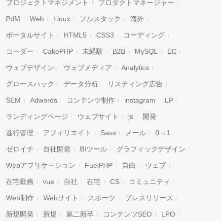
プロジェクトマネジメント
プロダクトマネージャー
PdM
Web
Linux
フルスタック
海外
ポータルサイト
HTML5
CSS3
コーディング
コーダー
CakePHP
未経験
B2B
MySQL
EC
ウェブデザイン
ウェブメディア
Analytics
グロースハック
データ分析
リスティング広告
SEM
Adwords
コンテンツ制作
instagram
LP
ランディングページ
ウェブサイト
js
開発
進行管理
アフィリエイト
Sass
メール
0→1
ゼロイチ
自社開発
BIツール
グラフィックデザイン
Webアプリケーション
FuelPHP
自由
ウェブ
在宅勤務
vue
自社
在宅
CS
コミュニティ
Web制作
Webサイト
スポーツ
プレスリリース
新規開発
新規
第二新卒
コンテンツSEO
LPO