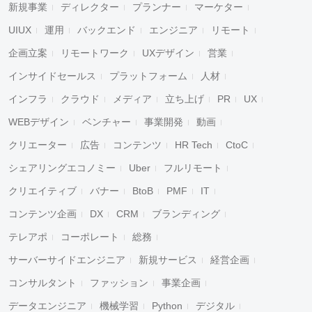
新規事業
ディレクター
プランナー
マーケター
UIUX
運用
バックエンド
エンジニア
リモート
企画立案
リモートワーク
UXデザイン
営業
インサイドセールス
プラットフォーム
人材
インフラ
クラウド
メディア
立ち上げ
PR
UX
WEBデザイン
ベンチャー
事業開発
動画
クリエーター
広告
コンテンツ
HR Tech
CtoC
シェアリングエコノミー
Uber
フルリモート
クリエイティブ
バナー
BtoB
PMF
IT
コンテンツ企画
DX
CRM
ブランディング
テレアポ
コーポレート
総務
サーバーサイドエンジニア
新規サービス
経営企画
コンサルタント
ファッション
事業企画
データエンジニア
機械学習
Python
デジタル