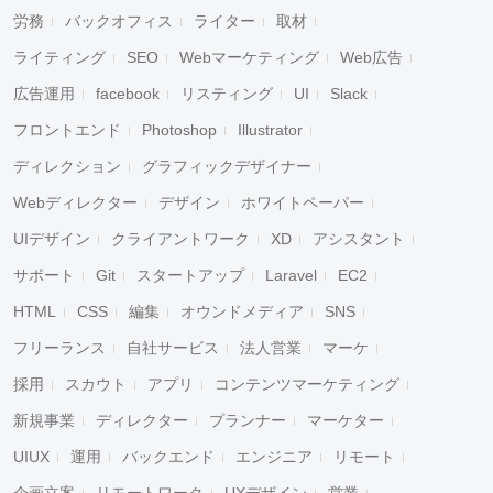
労務
バックオフィス
ライター
取材
ライティング
SEO
Webマーケティング
Web広告
広告運用
facebook
リスティング
UI
Slack
フロントエンド
Photoshop
Illustrator
ディレクション
グラフィックデザイナー
Webディレクター
デザイン
ホワイトペーパー
UIデザイン
クライアントワーク
XD
アシスタント
サポート
Git
スタートアップ
Laravel
EC2
HTML
CSS
編集
オウンドメディア
SNS
フリーランス
自社サービス
法人営業
マーケ
採用
スカウト
アプリ
コンテンツマーケティング
新規事業
ディレクター
プランナー
マーケター
UIUX
運用
バックエンド
エンジニア
リモート