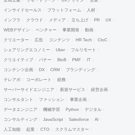
企画立案
リモートワーク
UXデザイン
営業
インサイドセールス
プラットフォーム
人材
インフラ
クラウド
メディア
立ち上げ
PR
UX
WEBデザイン
ベンチャー
事業開発
動画
クリエーター
広告
コンテンツ
HR Tech
CtoC
シェアリングエコノミー
Uber
フルリモート
クリエイティブ
バナー
BtoB
PMF
IT
コンテンツ企画
DX
CRM
ブランディング
テレアポ
コーポレート
総務
サーバーサイドエンジニア
新規サービス
経営企画
コンサルタント
ファッション
事業企画
データエンジニア
機械学習
Python
デジタル
コンサルティング
JavaScript
Salesforce
AI
人工知能
起業
CTO
スクラムマスター