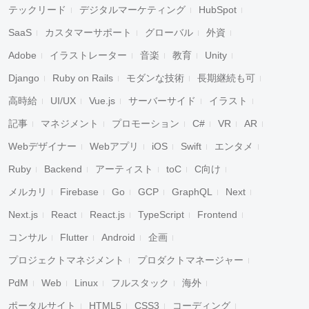
テックリード
デジタルマーケティング
HubSpot
SaaS
カスタマーサポート
グローバル
外資
Adobe
イラストレーター
音楽
教育
Unity
Django
Ruby on Rails
モダンな技術
長期継続も可
高時給
UI/UX
Vue.js
サーバーサイド
イラスト
記事
マネジメント
プロモーション
C#
VR
AR
Webデザイナー
Webアプリ
iOS
Swift
エンタメ
Ruby
Backend
アーティスト
toC
C向け
メルカリ
Firebase
Go
GCP
GraphQL
Next
Next.js
React
React.js
TypeScript
Frontend
コンサル
Flutter
Android
企画
プロジェクトマネジメント
プロダクトマネージャー
PdM
Web
Linux
フルスタック
海外
ポータルサイト
HTML5
CSS3
コーディング