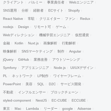
クライアント
パルミー
事業責任者
Webエンジニア
SNS運用
分析
経験者
ECサイト
Shopify
React Native
常駐
クリエイター
ファン
Redux
nodejs
Design
リモート可
ゲーム
Webディレクション
機械学習エンジニア
仮想通貨
金融
Kotlin
Nuxt.js
画像解析
行動解析
映像解析
SNSマーケティング
制作
Angular
jQuery
GitHub
業務改善
アウトソーシング
Symfony
アプリエンジニア
Node.js
UI/UXデザイン
PL
ネットワーク
LP制作
ワイヤーフレーム
PowerPoint
美容
SQL
D2C
サービス開発
不動産
インフルエンサー
ブロックチェーン
styled-component
NestJS
EC-CUBE
ECCUBE
東京
Mac
Lambda
リーダー
google
Adsense