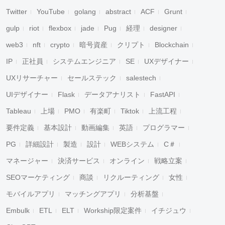
Twitter
YouTube
golang
abstract
ACF
Grunt
gulp
riot
flexbox
jade
Pug
経理
designer
web3
nft
crypto
暗号資産
クリプト
Blockchain
IP
正社員
システムエンジニア
SE
UXデザイナー
UXリサーチャー
セールステック
salestech
UIデザイナー
Flask
データアナリスト
FastAPI
Tableau
上場
PMO
有楽町
Tiktok
上流工程
要件定義
基本設計
動画編集
英語
プログラマー
PG
詳細設計
製造
設計
WEBシステム
C＃
マネージャー
決済サービス
オンライン
戦略立案
SEOマーケティング
商談
リクルーティング
女性
モバイルアプリ
マッチングアプリ
分析基盤
Embulk
ETL
ELT
Workship限定案件
イチジュウ