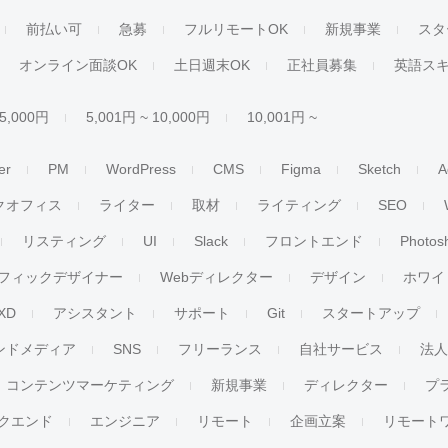
前払い可
急募
フルリモートOK
新規事業
スタ
オンライン面談OK
土日週末OK
正社員募集
英語ス
 5,000円
5,001円 ~ 10,000円
10,001円 ~
er
PM
WordPress
CMS
Figma
Sketch
A
クオフィス
ライター
取材
ライティング
SEO
リスティング
UI
Slack
フロントエンド
Photos
フィックデザイナー
Webディレクター
デザイン
ホワイ
XD
アシスタント
サポート
Git
スタートアップ
ンドメディア
SNS
フリーランス
自社サービス
法
コンテンツマーケティング
新規事業
ディレクター
プ
クエンド
エンジニア
リモート
企画立案
リモート