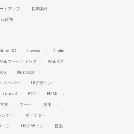
ートアップ
長期案件
キル歓迎
dobe XD
Invision
Zeplin
Webマーケティング
Web広告
hop
Illustrator
トペーパー
UIデザイン
Laravel
EC2
HTML
人営業
マーケ
採用
ランナー
マーケター
ワーク
UXデザイン
営業