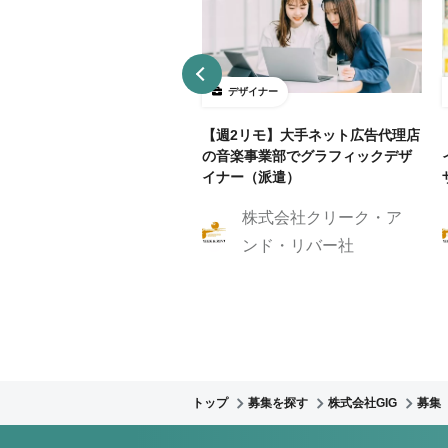
ザイナー
デザイナー
4～5勤務】ネット証券会社で
【週2リモ】大手ネット広告代理店
UXデザイン・ディレクション！
の音楽事業部でグラフィックデザ
イナー（派遣）
株式会社クリーク・ア
株式会社クリーク・ア
ンド・リバー社
ンド・リバー社
トップ
募集を探す
株式会社GIG
募集