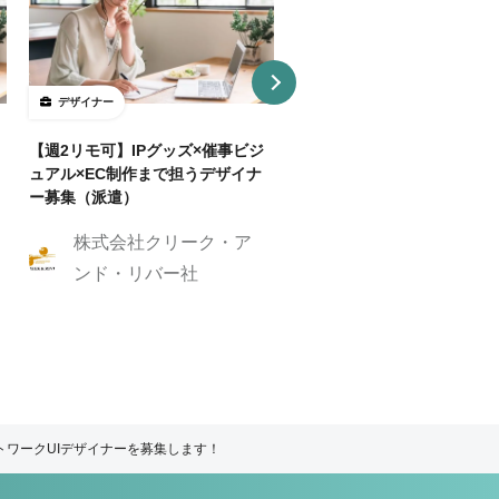
デザイナー
デザイナー
【週2リモ可】IPグッズ×催事ビジ
【週32H～/フルリモ】教育
ュアル×EC制作まで担うデザイナ
プロダクトを持つ企業でUI/
ー募集（派遣）
イナー
株式会社クリーク・ア
株式会社クリーク
ンド・リバー社
ンド・リバー社
トワークUIデザイナーを募集します！