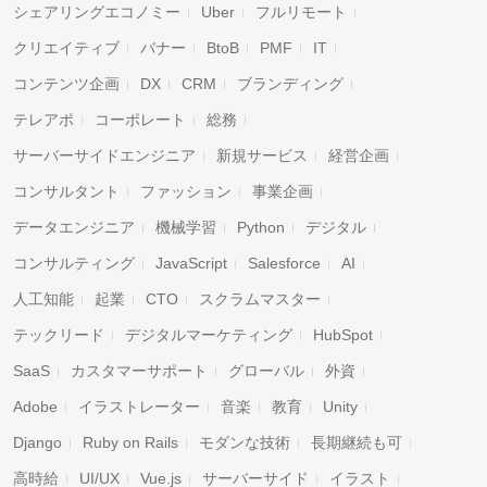
シェアリングエコノミー
Uber
フルリモート
クリエイティブ
バナー
BtoB
PMF
IT
コンテンツ企画
DX
CRM
ブランディング
テレアポ
コーポレート
総務
サーバーサイドエンジニア
新規サービス
経営企画
コンサルタント
ファッション
事業企画
データエンジニア
機械学習
Python
デジタル
コンサルティング
JavaScript
Salesforce
AI
人工知能
起業
CTO
スクラムマスター
テックリード
デジタルマーケティング
HubSpot
SaaS
カスタマーサポート
グローバル
外資
Adobe
イラストレーター
音楽
教育
Unity
Django
Ruby on Rails
モダンな技術
長期継続も可
高時給
UI/UX
Vue.js
サーバーサイド
イラスト