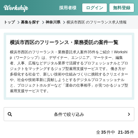
採用者様
ログイン
無料登録
トップ
募集を探す
神奈川県
横浜市西区 のフリーランス求人情報
キーワードで探す
横浜市西区のフリーランス・業務委託の案件一覧
横浜市西区のフリーランス・業務委託求人案件35件をご紹介！Workshi
職種
p（ワークシップ）は、デザイナー、エンジニア、マーケター、編集
者、人事、広報などデジタル業界で活躍するプロフェッショナルとプロ
フロントエンドエンジニア
ジェクトをマッチングするジョブ型雇用支援サービスです。 働き方が
多様化する社会で、新しい技術や仕組みづくりに挑戦するクリエイター
バックエンドエンジニア
や、社会や技術革新に貢献しようとするデジタルプロフェッショナル
インフラエンジニア
と、プロジェクトホルダーなど「運命の仕事相手」が見つかるジョブ型
iOS/Androidアプリエンジニア
雇用支援サービスです。
データサイエンティスト
条件で絞り込み
働き方
リモートのみ
全
35
件中
21-35
件
リモート希望