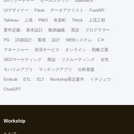
UXリサーチャー
セールステック
salestech
UIデザイナー
Flask
データアナリスト
FastAPI
Tableau
上場
PMO
有楽町
Tiktok
上流工程
要件定義
基本設計
動画編集
英語
プログラマー
PG
詳細設計
製造
設計
WEBシステム
C＃
マネージャー
決済サービス
オンライン
戦略立案
SEOマーケティング
商談
リクルーティング
女性
モバイルアプリ
マッチングアプリ
分析基盤
Embulk
ETL
ELT
Workship限定案件
イチジュウ
ChatGPT
Workship
ヘルプ