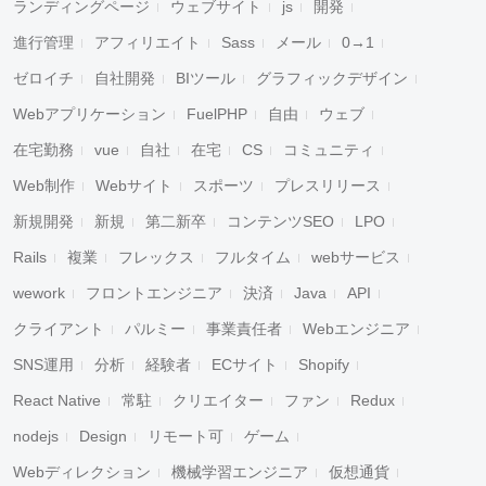
ランディングページ
ウェブサイト
js
開発
進行管理
アフィリエイト
Sass
メール
0→1
ゼロイチ
自社開発
BIツール
グラフィックデザイン
Webアプリケーション
FuelPHP
自由
ウェブ
在宅勤務
vue
自社
在宅
CS
コミュニティ
キャンセル
検索
Web制作
Webサイト
スポーツ
プレスリリース
新規開発
新規
第二新卒
コンテンツSEO
LPO
Rails
複業
フレックス
フルタイム
webサービス
wework
フロントエンジニア
決済
Java
API
クライアント
パルミー
事業責任者
Webエンジニア
SNS運用
分析
経験者
ECサイト
Shopify
React Native
常駐
クリエイター
ファン
Redux
nodejs
Design
リモート可
ゲーム
Webディレクション
機械学習エンジニア
仮想通貨