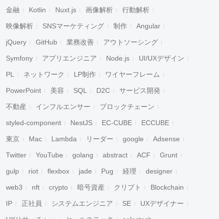
金融
Kotlin
Nuxt.js
画像解析
行動解析
映像解析
SNSマーケティング
制作
Angular
jQuery
GitHub
業務改善
アウトソーシング
Symfony
アプリエンジニア
Node.js
UI/UXデザイン
PL
ネットワーク
LP制作
ワイヤーフレーム
PowerPoint
美容
SQL
D2C
サービス開発
不動産
インフルエンサー
ブロックチェーン
styled-component
NestJS
EC-CUBE
ECCUBE
東京
Mac
Lambda
リーダー
google
Adsense
Twitter
YouTube
golang
abstract
ACF
Grunt
gulp
riot
flexbox
jade
Pug
経理
designer
web3
nft
crypto
暗号資産
クリプト
Blockchain
IP
正社員
システムエンジニア
SE
UXデザイナー