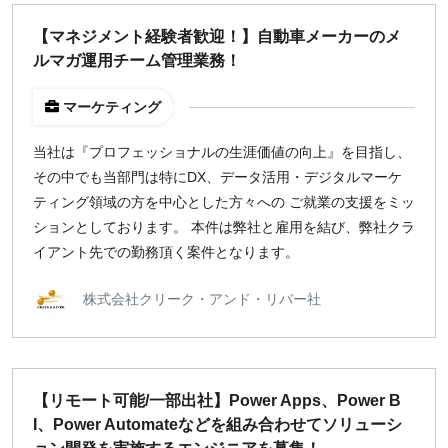
どちらでも可
【マネジメント経験者歓迎！】自動車メーカーのメ
出社希望
ルマガ運用チーム管理業務！
出社のみ
マーケティング
特徴
当社は『プロフェッショナルの生涯価値の向上』を目指し、
直接契約
その中でも当部門は特にDX、データ活用・デジタルマーケ
副業OK
ティング領域の方を中心とした方々への ご就業の支援をミッ
新規事業
ションとしております。 本件は弊社と雇用を結び、弊社クラ
スタートアップ
イアント先での勤務頂く案件となります。
土日週末OK
株式会社クリーク・アンド・リバー社
稼働時間
週5日
週4日
【リモート可能/一部出社】Power Apps、Power B
週3日
I、Power Automateなどを組み合わせてソリューシ
週2日