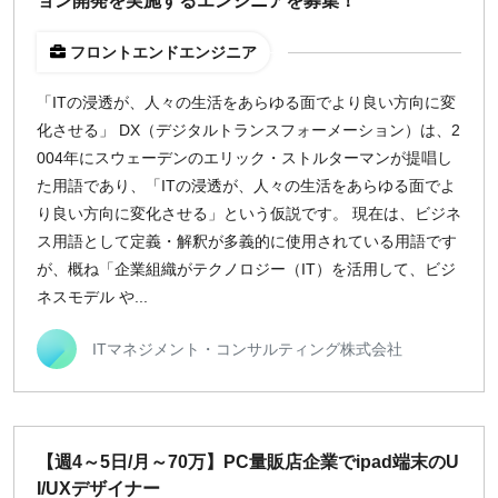
ョン開発を実施するエンジニアを募集！
週1日
フロントエンドエンジニア
地域
「ITの浸透が、人々の生活をあらゆる面でより良い方向に変
東京
化させる」 DX（デジタルトランスフォーメーション）は、2
004年にスウェーデンのエリック・ストルターマンが提唱し
大阪
た用語であり、「ITの浸透が、人々の生活をあらゆる面でよ
名古屋
り良い方向に変化させる」という仮説です。 現在は、ビジネ
京都
ス用語として定義・解釈が多義的に使用されている用語です
福岡
が、概ね「企業組織がテクノロジー（IT）を活用して、ビジ
ネスモデル や...
募集状況
ITマネジメント・コンサルティング株式会社
募集中のみ表示
時給
【週4～5日/月～70万】PC量販店企業でipad端末のU
1,500
円 以上
I/UXデザイナー