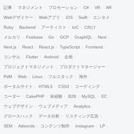
記事
マネジメント
プロモーション
C#
VR
AR
Webデザイナー
Webアプリ
iOS
Swift
エンタメ
Ruby
Backend
アーティスト
toC
C向け
メルカリ
Firebase
Go
GCP
GraphQL
Next
Next.js
React
React.js
TypeScript
Frontend
コンサル
Flutter
Android
企画
プロジェクトマネジメント
プロダクトマネージャー
PdM
Web
Linux
フルスタック
海外
ポータルサイト
HTML5
CSS3
コーディング
コーダー
CakePHP
未経験
B2B
MySQL
EC
ウェブデザイン
ウェブメディア
Analytics
グロースハック
データ分析
リスティング広告
SEM
Adwords
コンテンツ制作
instagram
LP