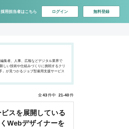
ログイン
無料登録
採用担当者はこちら
ー、編集者、人事、広報などデジタル業界で
、新しい技術や仕組みづくりに挑戦するクリ
手」が見つかるジョブ型雇用支援サービス
全
43
件中
21-40
件
ービスを展開している
くWebデザイナーを