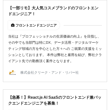
【一部リモ】大人気コスメブランドのフロントエン
¥2,000
¥3,000
¥4,000
¥5,000〜
ドエンジニア！
指定なし
検索
フロントエンドエンジニア
当社は『プロフェッショナルの生涯価値の向上』を目指し、
その中でも当部門は特にDX、データ活用・デジタルマーケ
ティング領域の方を中心とした方々への ご就業の支援をミッ
ションとしております。 本件は弊社と雇用を結び、弊社クラ
イアント先での勤務頂く案件となります。
株式会社クリーク・アンド・リバー社
【急募！】React.js AI SaaSのフロントエンド兼バッ
クエンドエンジニアを募集！