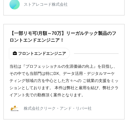
ストアレコード株式会社
週1日
地域
【一部リモ可/月額～70万】リーガルテック製品のフ
東京
ロントエンドエンジニア！
大阪
名古屋
フロントエンドエンジニア
京都
福岡
当社は『プロフェッショナルの生涯価値の向上』を目指し、
その中でも当部門は特にDX、データ活用・デジタルマーケ
ティング領域の方を中心とした方々への ご就業の支援をミッ
募集状況
ションとしております。 本件は弊社と雇用を結び、弊社クラ
募集中のみ表示
イアント先での勤務頂く案件となります。
株式会社クリーク・アンド・リバー社
時給
1,500
円 以上