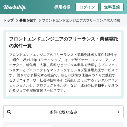
採用者様
ログイン
無料登録
トップ
募集を探す
フロントエンドエンジニアのフリーランス求人情報
キーワードで探す
フロントエンドエンジニアのフリーランス・業務委託
の案件一覧
職種
フロントエンドエンジニアのフリーランス・業務委託求人案件418件を
ご紹介！Workship（ワークシップ）は、デザイナー、エンジニア、マ
フロントエンドエンジニア
ーケター、編集者、人事、広報などデジタル業界で活躍するプロフェッ
バックエンドエンジニア
ショナルとプロジェクトをマッチングするジョブ型雇用支援サービスで
す。 働き方が多様化する社会で、新しい技術や仕組みづくりに挑戦す
インフラエンジニア
るクリエイターや、社会や技術革新に貢献しようとするデジタルプロフ
iOS/Androidアプリエンジニア
ェッショナルと、プロジェクトホルダーなど「運命の仕事相手」が見つ
かるジョブ型雇用支援サービスです。
データサイエンティスト
働き方
条件で絞り込み
リモートのみ
リモート希望