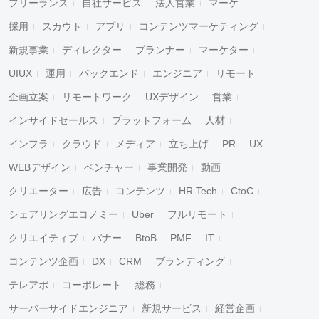
フリーランス
自社サービス
法人営業
マーケ
採用
スカウト
アプリ
コンテンツマーケティング
新規事業
ディレクター
プランナー
マーケター
UIUX
運用
バックエンド
エンジニア
リモート
企画立案
リモートワーク
UXデザイン
営業
インサイドセールス
プラットフォーム
人材
インフラ
クラウド
メディア
立ち上げ
PR
UX
WEBデザイン
ベンチャー
事業開発
動画
クリエーター
広告
コンテンツ
HR Tech
CtoC
シェアリングエコノミー
Uber
フルリモート
クリエイティブ
バナー
BtoB
PMF
IT
コンテンツ企画
DX
CRM
ブランディング
テレアポ
コーポレート
総務
サーバーサイドエンジニア
新規サービス
経営企画