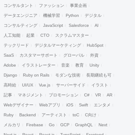
コンサルタント
ファッション
事業企画
データエンジニア
機械学習
Python
デジタル
コンサルティング
JavaScript
Salesforce
AI
人工知能
起業
CTO
スクラムマスター
テックリード
デジタルマーケティング
HubSpot
SaaS
カスタマーサポート
グローバル
外資
Adobe
イラストレーター
音楽
教育
Unity
Django
Ruby on Rails
モダンな技術
長期継続も可
高時給
UI/UX
Vue.js
サーバーサイド
イラスト
記事
マネジメント
プロモーション
C#
VR
AR
Webデザイナー
Webアプリ
iOS
Swift
エンタメ
Ruby
Backend
アーティスト
toC
C向け
メルカリ
Firebase
Go
GCP
GraphQL
Next
Next.js
React
React.js
TypeScript
Frontend