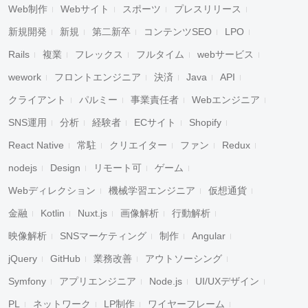
Web制作
Webサイト
スポーツ
プレスリリース
新規開発
新規
第二新卒
コンテンツSEO
LPO
Rails
複業
フレックス
フルタイム
webサービス
wework
フロントエンジニア
決済
Java
API
クライアント
パルミー
事業責任者
Webエンジニア
SNS運用
分析
経験者
ECサイト
Shopify
React Native
常駐
クリエイター
ファン
Redux
キャンセル
検索
nodejs
Design
リモート可
ゲーム
Webディレクション
機械学習エンジニア
仮想通貨
金融
Kotlin
Nuxt.js
画像解析
行動解析
映像解析
SNSマーケティング
制作
Angular
jQuery
GitHub
業務改善
アウトソーシング
Symfony
アプリエンジニア
Node.js
UI/UXデザイン
PL
ネットワーク
LP制作
ワイヤーフレーム