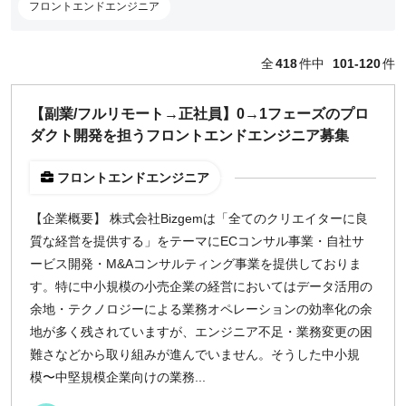
フロントエンドエンジニア
どちらでも可
出社希望
全
418
件中
101-120
件
出社のみ
【副業/フルリモート→正社員】0→1フェーズのプロ
特徴
ダクト開発を担うフロントエンドエンジニア募集
直接契約
副業OK
フロントエンドエンジニア
新規事業
【企業概要】 株式会社Bizgemは「全てのクリエイターに良
スタートアップ
質な経営を提供する」をテーマにECコンサル事業・自社サ
土日週末OK
ービス開発・M&Aコンサルティング事業を提供しておりま
す。特に中小規模の小売企業の経営においてはデータ活用の
稼働時間
余地・テクノロジーによる業務オペレーションの効率化の余
地が多く残されていますが、エンジニア不足・業務変更の困
週5日
難さなどから取り組みが進んでいません。そうした中小規
週4日
模〜中堅規模企業向けの業務...
週3日
週2日