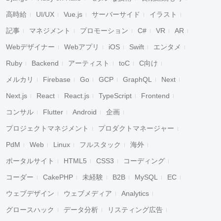
高時給
UI/UX
Vue.js
サーバーサイド
イラスト
記事
マネジメント
プロモーション
C#
VR
AR
Webデザイナー
Webアプリ
iOS
Swift
エンタメ
Ruby
Backend
アーティスト
toC
C向け
メルカリ
Firebase
Go
GCP
GraphQL
Next
Next.js
React
React.js
TypeScript
Frontend
コンサル
Flutter
Android
企画
プロジェクトマネジメント
プロダクトマネージャー
PdM
Web
Linux
フルスタック
海外
ポータルサイト
HTML5
CSS3
コーディング
コーダー
CakePHP
未経験
B2B
MySQL
EC
ウェブデザイン
ウェブメディア
Analytics
グロースハック
データ分析
リスティング広告