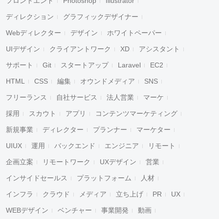
フロントエンド
Photoshop
Illustrator
ディレクション
グラフィックデザイナー
Webディレクター
デザイン
ホワイトペーパー
UIデザイン
クライアントワーク
XD
アシスタント
サポート
Git
スタートアップ
Laravel
EC2
HTML
CSS
編集
オウンドメディア
SNS
フリーランス
自社サービス
法人営業
マーケ
採用
スカウト
アプリ
コンテンツマーケティング
新規事業
ディレクター
プランナー
マーケター
UIUX
運用
バックエンド
エンジニア
リモート
企画立案
リモートワーク
UXデザイン
営業
インサイドセールス
プラットフォーム
人材
インフラ
クラウド
メディア
立ち上げ
PR
UX
WEBデザイン
ベンチャー
事業開発
動画