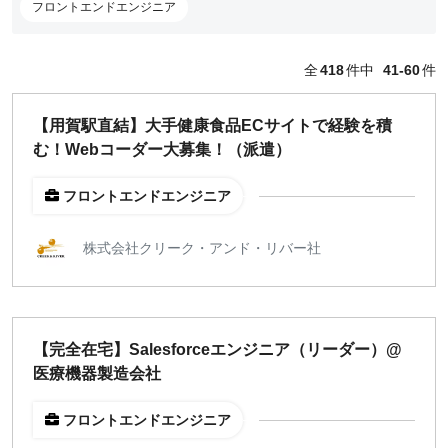
フロントエンドエンジニア
どちらでも可
出社希望
全
418
件中
41-60
件
出社のみ
【用賀駅直結】大手健康食品ECサイトで経験を積
特徴
む！Webコーダー大募集！（派遣）
直接契約
副業OK
フロントエンドエンジニア
新規事業
スタートアップ
株式会社クリーク・アンド・リバー社
土日週末OK
稼働時間
【完全在宅】Salesforceエンジニア（リーダー）@
週5日
医療機器製造会社
週4日
フロントエンドエンジニア
週3日
週2日