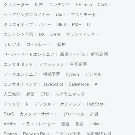
クリエーター
広告
コンテンツ
HR Tech
CtoC
シェアリングエコノミー
Uber
フルリモート
クリエイティブ
バナー
BtoB
PMF
IT
コンテンツ企画
DX
CRM
ブランディング
テレアポ
コーポレート
総務
サーバーサイドエンジニア
新規サービス
経営企画
コンサルタント
ファッション
事業企画
データエンジニア
機械学習
Python
デジタル
コンサルティング
JavaScript
Salesforce
AI
人工知能
起業
CTO
スクラムマスター
テックリード
デジタルマーケティング
HubSpot
SaaS
カスタマーサポート
グローバル
外資
Adobe
イラストレーター
音楽
教育
Unity
Django
Ruby on Rails
モダンな技術
長期継続も可