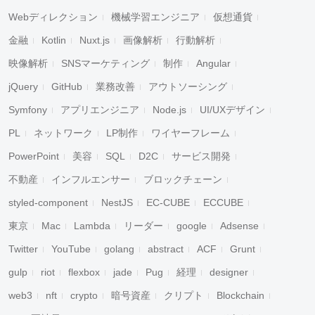
Webディレクション
機械学習エンジニア
仮想通貨
金融
Kotlin
Nuxt.js
画像解析
行動解析
映像解析
SNSマーケティング
制作
Angular
jQuery
GitHub
業務改善
アウトソーシング
Symfony
アプリエンジニア
Node.js
UI/UXデザイン
PL
ネットワーク
LP制作
ワイヤーフレーム
PowerPoint
美容
SQL
D2C
サービス開発
不動産
インフルエンサー
ブロックチェーン
styled-component
NestJS
EC-CUBE
ECCUBE
東京
Mac
Lambda
リーダー
google
Adsense
Twitter
YouTube
golang
abstract
ACF
Grunt
gulp
riot
flexbox
jade
Pug
経理
designer
web3
nft
crypto
暗号資産
クリプト
Blockchain