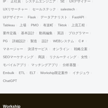
IP
正社員
システムエンジニア
SE
UXデザイナー
UXリサーチャー
セールステック
salestech
UIデザイナー
Flask
データアナリスト
FastAPI
Tableau
上場
PMO
有楽町
Tiktok
上流工程
要件定義
基本設計
動画編集
英語
プログラマー
PG
詳細設計
製造
設計
WEBシステム
C＃
マネージャー
決済サービス
オンライン
戦略立案
SEOマーケティング
商談
リクルーティング
女性
モバイルアプリ
マッチングアプリ
分析基盤
Embulk
ETL
ELT
Workship限定案件
イチジュウ
ChatGPT
Workship