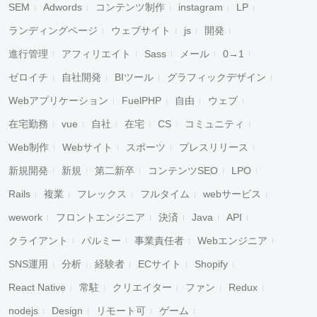
SEM
Adwords
コンテンツ制作
instagram
LP
ランディングページ
ウェブサイト
js
開発
進行管理
アフィリエイト
Sass
メール
0→1
キャンセル
検索
ゼロイチ
自社開発
BIツール
グラフィックデザイン
Webアプリケーション
FuelPHP
自由
ウェブ
在宅勤務
vue
自社
在宅
CS
コミュニティ
Web制作
Webサイト
スポーツ
プレスリリース
新規開発
新規
第二新卒
コンテンツSEO
LPO
Rails
複業
フレックス
フルタイム
webサービス
wework
フロントエンジニア
決済
Java
API
クライアント
パルミー
事業責任者
Webエンジニア
SNS運用
分析
経験者
ECサイト
Shopify
React Native
常駐
クリエイター
ファン
Redux
nodejs
Design
リモート可
ゲーム