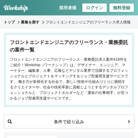
採用者様
ログイン
無料登録
トップ
募集を探す
フロントエンドエンジニアのフリーランス求人情報
キーワードで探す
フロントエンドエンジニアのフリーランス・業務委託
の案件一覧
職種
フロントエンドエンジニアのフリーランス・業務委託求人案件418件を
ご紹介！Workship（ワークシップ）は、デザイナー、エンジニア、マ
フロントエンドエンジニア
ーケター、編集者、人事、広報などデジタル業界で活躍するプロフェッ
バックエンドエンジニア
ショナルとプロジェクトをマッチングするジョブ型雇用支援サービスで
す。 働き方が多様化する社会で、新しい技術や仕組みづくりに挑戦す
インフラエンジニア
るクリエイターや、社会や技術革新に貢献しようとするデジタルプロフ
iOS/Androidアプリエンジニア
ェッショナルと、プロジェクトホルダーなど「運命の仕事相手」が見つ
かるジョブ型雇用支援サービスです。
データサイエンティスト
働き方
条件で絞り込み
リモートのみ
リモート希望