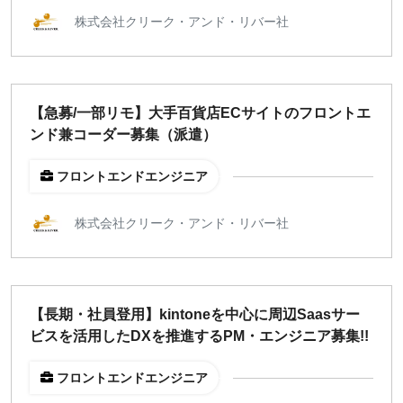
株式会社クリーク・アンド・リバー社
週1日
地域
東京
【急募/一部リモ】大手百貨店ECサイトのフロントエ
大阪
ンド兼コーダー募集（派遣）
名古屋
京都
フロントエンドエンジニア
福岡
株式会社クリーク・アンド・リバー社
募集状況
募集中のみ表示
【長期・社員登用】kintoneを中心に周辺Saasサー
ビスを活用したDXを推進するPM・エンジニア募集!!
時給
1,500
円 以上
フロントエンドエンジニア