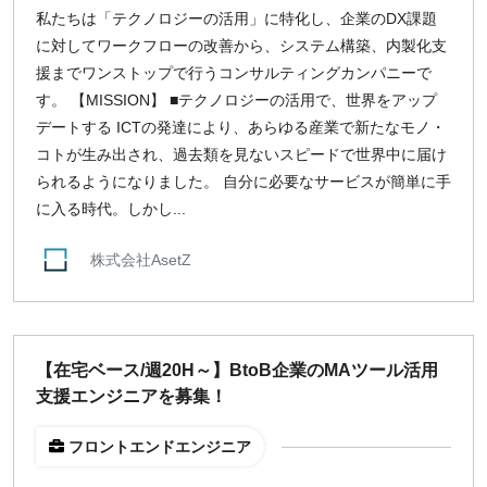
私たちは「テクノロジーの活用」に特化し、企業のDX課題
¥2,000
¥3,000
¥4,000
¥5,000〜
に対してワークフローの改善から、システム構築、内製化支
援までワンストップで行うコンサルティングカンパニーで
指定なし
検索
す。 【MISSION】 ■テクノロジーの活用で、世界をアップ
デートする ICTの発達により、あらゆる産業で新たなモノ・
コトが生み出され、過去類を見ないスピードで世界中に届け
られるようになりました。 自分に必要なサービスが簡単に手
に入る時代。しかし...
株式会社AsetZ
【在宅ベース/週20H～】BtoB企業のMAツール活用
支援エンジニアを募集！
フロントエンドエンジニア