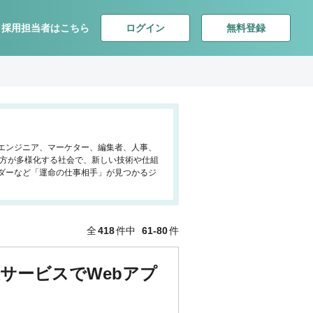
ログイン
無料登録
採用担当者はこちら
、エンジニア、マーケター、編集者、人事、
き方が多様化する社会で、新しい技術や仕組
ダーなど「運命の仕事相手」が見つかるジ
全
418
件中
61-80
件
援サービスでWebアプ