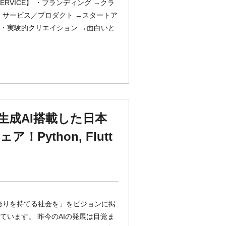
VICE】 ・ブランディング →クラ
・サービス／プロダクト →スタートア
 ・実験的クリエイション →面白いと
生成AI搭載した日本
ython, Flutt
誇りを持てる社会を」をビジョンに掲
ています。 昨今のAIの発展は目覚ま