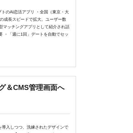
トのAI恋活アプリ ・全国（東京・大
%の成長スピードで拡大。ユーザー数
代型マッチングアプリとして紹介され話
要 ・「週に1回」デートを自動でセッ
グ＆CMS管理画面へ
新のweb技術を導入しつつ、洗練されたデザインで