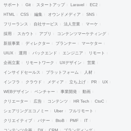
サポート
Git
スタートアップ
Laravel
EC2
HTML
CSS
編集
オウンドメディア
SNS
フリーランス
自社サービス
法人営業
マーケ
採用
スカウト
アプリ
コンテンツマーケティング
新規事業
ディレクター
プランナー
マーケター
UIUX
運用
バックエンド
エンジニア
リモート
企画立案
リモートワーク
UXデザイン
営業
インサイドセールス
プラットフォーム
人材
インフラ
クラウド
メディア
立ち上げ
PR
UX
WEBデザイン
ベンチャー
事業開発
動画
クリエーター
広告
コンテンツ
HR Tech
CtoC
シェアリングエコノミー
Uber
フルリモート
クリエイティブ
バナー
BtoB
PMF
IT
コンテンツ企画
DX
CRM
ブランディング