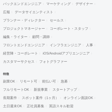
バックエンドエンジニア
マーケティング
デザイナー
広報
データサイエンティスト
プランナー・ディレクター
セールス
プロジェクトマネージャー
コーポレート・スタッフ
編集・ライター
顧問・講師
フロントエンドエンジニア
インフラエンジニア
人事
経営陣・コーポレート
iOS/Androidアプリエンジニア
カスタマーサクセス
フォトグラファー
特徴
副業OK
リモート可
前払い可
急募
フルリモートOK
新規事業
スタートアップ
長期案件
スポット案件（1ヶ月）
オンライン面談OK
土日週末OK
正社員募集
英語スキル歓迎