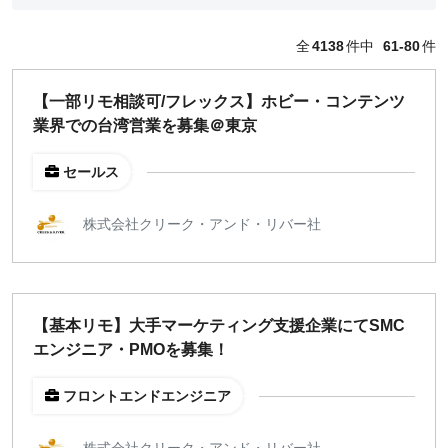
どちらでも可
全
4138
件中
61-80
件
出社希望
出社のみ
【一部リモ相談可/フレックス】ホビー・コンテンツ
業界での台湾営業を募集＠東京
特徴
直接契約
セールス
副業OK
新規事業
株式会社クリーク・アンド・リバー社
スタートアップ
土日週末OK
【基本リモ】大手マーケティング支援企業にてSMC
稼働時間
エンジニア・PMOを募集！
週5日
週4日
フロントエンドエンジニア
週3日
週2日
株式会社クリーク・アンド・リバー社