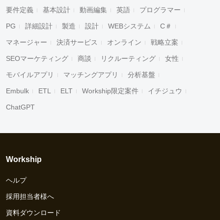
要件定義
基本設計
動画編集
英語
プログラマー
PG
詳細設計
製造
設計
WEBシステム
C＃
マネージャー
決済サービス
オンライン
戦略立案
SEOマーケティング
商談
リクルーティング
女性
モバイルアプリ
マッチングアプリ
分析基盤
Embulk
ETL
ELT
Workship限定案件
イチジュウ
ChatGPT
Workship
ヘルプ
採用担当者様へ
資料ダウンロード