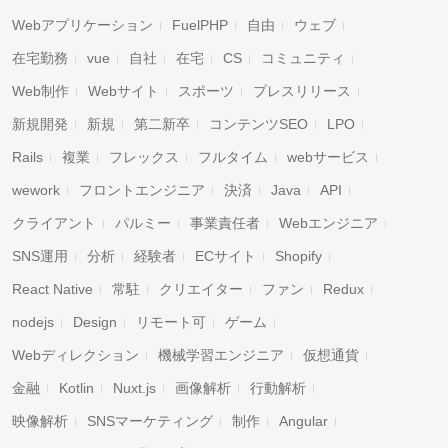
Webアプリケーション
FuelPHP
自由
ウェブ
在宅勤務
vue
自社
在宅
CS
コミュニティ
Web制作
Webサイト
スポーツ
プレスリリース
新規開発
新規
第二新卒
コンテンツSEO
LPO
Rails
複業
フレックス
フルタイム
webサービス
wework
フロントエンジニア
決済
Java
API
クライアント
パルミー
事業責任者
Webエンジニア
SNS運用
分析
経験者
ECサイト
Shopify
キャンセル
検索
React Native
常駐
クリエイター
ファン
Redux
nodejs
Design
リモート可
ゲーム
Webディレクション
機械学習エンジニア
仮想通貨
金融
Kotlin
Nuxt.js
画像解析
行動解析
映像解析
SNSマーケティング
制作
Angular