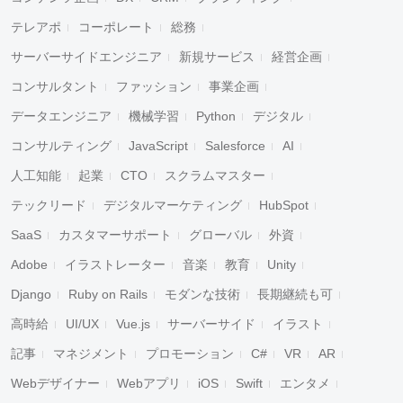
テレアポ
コーポレート
総務
サーバーサイドエンジニア
新規サービス
経営企画
コンサルタント
ファッション
事業企画
データエンジニア
機械学習
Python
デジタル
コンサルティング
JavaScript
Salesforce
AI
人工知能
起業
CTO
スクラムマスター
テックリード
デジタルマーケティング
HubSpot
SaaS
カスタマーサポート
グローバル
外資
Adobe
イラストレーター
音楽
教育
Unity
Django
Ruby on Rails
モダンな技術
長期継続も可
高時給
UI/UX
Vue.js
サーバーサイド
イラスト
記事
マネジメント
プロモーション
C#
VR
AR
Webデザイナー
Webアプリ
iOS
Swift
エンタメ