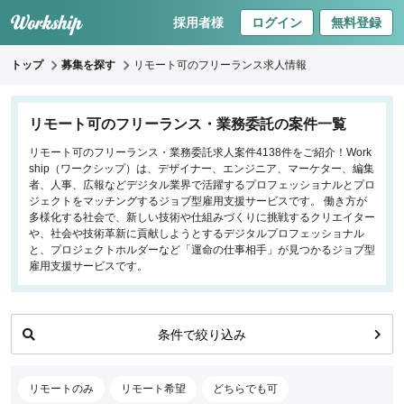
採用者様
ログイン
無料登録
トップ
募集を探す
リモート可のフリーランス求人情報
キーワードで探す
リモート可のフリーランス・業務委託の案件一覧
リモート可のフリーランス・業務委託求人案件4138件をご紹介！Work
職種
ship（ワークシップ）は、デザイナー、エンジニア、マーケター、編集
者、人事、広報などデジタル業界で活躍するプロフェッショナルとプロ
フロントエンドエンジニア
ジェクトをマッチングするジョブ型雇用支援サービスです。 働き方が
多様化する社会で、新しい技術や仕組みづくりに挑戦するクリエイター
バックエンドエンジニア
や、社会や技術革新に貢献しようとするデジタルプロフェッショナル
インフラエンジニア
と、プロジェクトホルダーなど「運命の仕事相手」が見つかるジョブ型
iOS/Androidアプリエンジニア
雇用支援サービスです。
データサイエンティスト
条件で絞り込み
働き方
リモートのみ
リモートのみ
リモート希望
どちらでも可
リモート希望