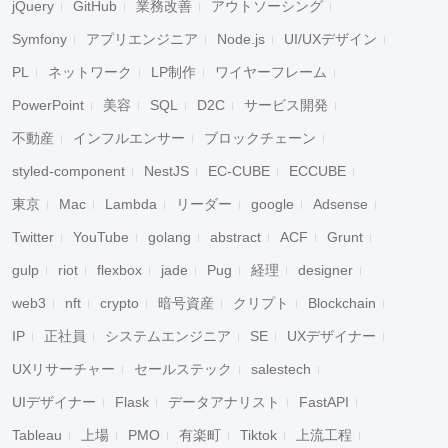
jQuery
GitHub
業務改善
アウトソーシング
Symfony
アプリエンジニア
Node.js
UI/UXデザイン
PL
ネットワーク
LP制作
ワイヤーフレーム
PowerPoint
美容
SQL
D2C
サービス開発
不動産
インフルエンサー
ブロックチェーン
styled-component
NestJS
EC-CUBE
ECCUBE
東京
Mac
Lambda
リーダー
google
Adsense
Twitter
YouTube
golang
abstract
ACF
Grunt
gulp
riot
flexbox
jade
Pug
経理
designer
web3
nft
crypto
暗号資産
クリプト
Blockchain
IP
正社員
システムエンジニア
SE
UXデザイナー
UXリサーチャー
セールステック
salestech
UIデザイナー
Flask
データアナリスト
FastAPI
Tableau
上場
PMO
有楽町
Tiktok
上流工程