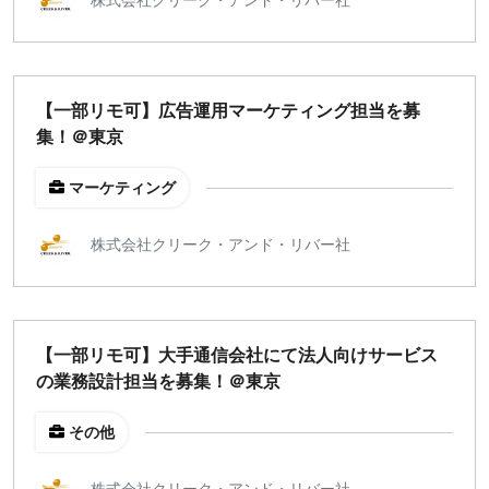
週1日
地域
【一部リモ可】広告運用マーケティング担当を募
東京
集！＠東京
大阪
名古屋
マーケティング
京都
福岡
株式会社クリーク・アンド・リバー社
募集状況
募集中のみ表示
【一部リモ可】大手通信会社にて法人向けサービス
の業務設計担当を募集！＠東京
時給
その他
1,500
円 以上
株式会社クリーク・アンド・リバー社