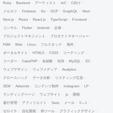
Ruby
Backend
アーティスト
toC
C向け
メルカリ
Firebase
Go
GCP
GraphQL
Next
Next.js
React
React.js
TypeScript
Frontend
コンサル
Flutter
Android
企画
プロジェクトマネジメント
プロダクトマネージャー
PdM
Web
Linux
フルスタック
海外
ポータルサイト
HTML5
CSS3
コーディング
コーダー
CakePHP
未経験
B2B
MySQL
EC
ウェブデザイン
ウェブメディア
Analytics
グロースハック
データ分析
リスティング広告
SEM
Adwords
コンテンツ制作
instagram
LP
ランディングページ
ウェブサイト
js
開発
進行管理
アフィリエイト
Sass
メール
0→1
ゼロイチ
自社開発
BIツール
グラフィックデザイン