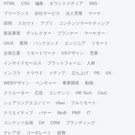
HTML
CSS
編集
オウンドメディア
SNS
フリーランス
自社サービス
法人営業
マーケ
採用
スカウト
アプリ
コンテンツマーケティング
新規事業
ディレクター
プランナー
マーケター
UIUX
運用
バックエンド
エンジニア
リモート
企画立案
リモートワーク
UXデザイン
営業
インサイドセールス
プラットフォーム
人材
インフラ
クラウド
メディア
立ち上げ
PR
UX
WEBデザイン
ベンチャー
事業開発
動画
クリエーター
広告
コンテンツ
HR Tech
CtoC
シェアリングエコノミー
Uber
フルリモート
クリエイティブ
バナー
BtoB
PMF
IT
コンテンツ企画
DX
CRM
ブランディング
テレアポ
コーポレート
総務