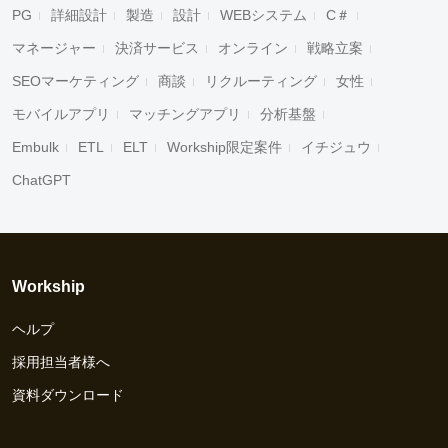
PG
詳細設計
製造
設計
WEBシステム
C＃
マネージャー
決済サービス
オンライン
戦略立案
SEOマーケティング
商談
リクルーティング
女性
モバイルアプリ
マッチングアプリ
分析基盤
Embulk
ETL
ELT
Workship限定案件
イチジュウ
ChatGPT
Workship
ヘルプ
採用担当者様へ
資料ダウンロード