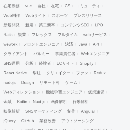
在宅勤務
vue
自社
在宅
CS
コミュニティ
Web制作
Webサイト
スポーツ
プレスリリース
キャンセル
検索
新規開発
新規
第二新卒
コンテンツSEO
LPO
Rails
複業
フレックス
フルタイム
webサービス
wework
フロントエンジニア
決済
Java
API
クライアント
パルミー
事業責任者
Webエンジニア
SNS運用
分析
経験者
ECサイト
Shopify
React Native
常駐
クリエイター
ファン
Redux
nodejs
Design
リモート可
ゲーム
Webディレクション
機械学習エンジニア
仮想通貨
金融
Kotlin
Nuxt.js
画像解析
行動解析
映像解析
SNSマーケティング
制作
Angular
jQuery
GitHub
業務改善
アウトソーシング