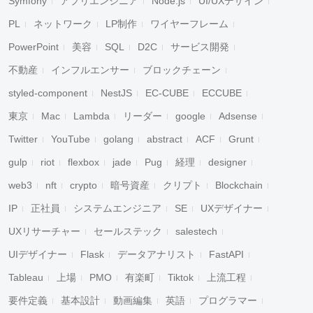
Symfony
アプリエンジニア
Node.js
UI/UXデザイン
PL
ネットワーク
LP制作
ワイヤーフレーム
PowerPoint
美容
SQL
D2C
サービス開発
不動産
インフルエンサー
ブロックチェーン
styled-component
NestJS
EC-CUBE
ECCUBE
東京
Mac
Lambda
リーダー
google
Adsense
Twitter
YouTube
golang
abstract
ACF
Grunt
gulp
riot
flexbox
jade
Pug
経理
designer
web3
nft
crypto
暗号資産
クリプト
Blockchain
IP
正社員
システムエンジニア
SE
UXデザイナー
UXリサーチャー
セールステック
salestech
UIデザイナー
Flask
データアナリスト
FastAPI
Tableau
上場
PMO
有楽町
Tiktok
上流工程
要件定義
基本設計
動画編集
英語
プログラマー