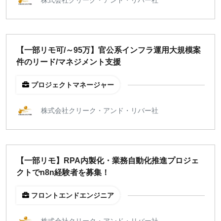
週1日
地域
【一部リモ可/～95万】官公系インフラ運用大規模案
東京
件のリード/マネジメント支援
大阪
名古屋
プロジェクトマネージャー
京都
福岡
株式会社クリーク・アンド・リバー社
募集状況
募集中のみ表示
【一部リモ】RPA内製化・業務自動化推進プロジェ
クトでn8n経験者を募集！
時給
フロントエンドエンジニア
1,500
円 以上
株式会社クリーク・アンド・リバー社