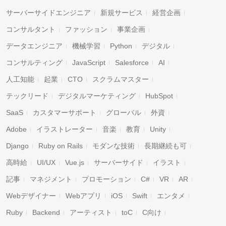
サーバーサイドエンジニア
新規サービス
経営企画
コンサルタント
ファッション
事業企画
データエンジニア
機械学習
Python
デジタル
コンサルティング
JavaScript
Salesforce
AI
人工知能
起業
CTO
スクラムマスター
テックリード
デジタルマーケティング
HubSpot
SaaS
カスタマーサポート
グローバル
外資
Adobe
イラストレーター
音楽
教育
Unity
Django
Ruby on Rails
モダンな技術
長期継続も可
高時給
UI/UX
Vue.js
サーバーサイド
イラスト
記事
マネジメント
プロモーション
C#
VR
AR
Webデザイナー
Webアプリ
iOS
Swift
エンタメ
Ruby
Backend
アーティスト
toC
C向け