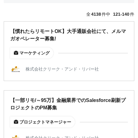
どちらでも可
全
4138
件中
121-140
件
出社希望
出社のみ
【慣れたらリモートOK】大手通販会社にて、メルマ
ガオペレーター募集!
特徴
直接契約
マーケティング
副業OK
新規事業
株式会社クリーク・アンド・リバー社
スタートアップ
土日週末OK
【一部リモ/～95万】金融業界でのSalesforce刷新プ
稼働時間
ロジェクトのPM募集
週5日
週4日
プロジェクトマネージャー
週3日
週2日
株式会社クリーク・アンド・リバー社