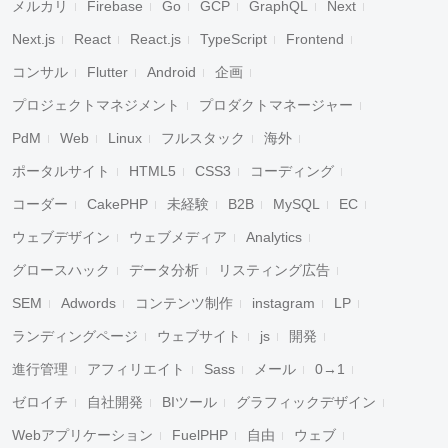
メルカリ
Firebase
Go
GCP
GraphQL
Next
Next.js
React
React.js
TypeScript
Frontend
コンサル
Flutter
Android
企画
プロジェクトマネジメント
プロダクトマネージャー
PdM
Web
Linux
フルスタック
海外
ポータルサイト
HTML5
CSS3
コーディング
コーダー
CakePHP
未経験
B2B
MySQL
EC
ウェブデザイン
ウェブメディア
Analytics
グロースハック
データ分析
リスティング広告
SEM
Adwords
コンテンツ制作
instagram
LP
ランディングページ
ウェブサイト
js
開発
進行管理
アフィリエイト
Sass
メール
0→1
ゼロイチ
自社開発
BIツール
グラフィックデザイン
Webアプリケーション
FuelPHP
自由
ウェブ