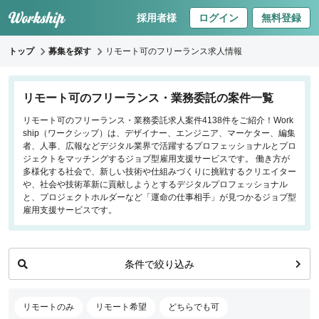
採用者様
ログイン
無料登録
トップ
募集を探す
リモート可のフリーランス求人情報
キーワードで探す
リモート可のフリーランス・業務委託の案件一覧
リモート可のフリーランス・業務委託求人案件4138件をご紹介！Work
職種
ship（ワークシップ）は、デザイナー、エンジニア、マーケター、編集
者、人事、広報などデジタル業界で活躍するプロフェッショナルとプロ
フロントエンドエンジニア
ジェクトをマッチングするジョブ型雇用支援サービスです。 働き方が
多様化する社会で、新しい技術や仕組みづくりに挑戦するクリエイター
バックエンドエンジニア
や、社会や技術革新に貢献しようとするデジタルプロフェッショナル
インフラエンジニア
と、プロジェクトホルダーなど「運命の仕事相手」が見つかるジョブ型
iOS/Androidアプリエンジニア
雇用支援サービスです。
データサイエンティスト
条件で絞り込み
働き方
リモートのみ
リモートのみ
リモート希望
どちらでも可
リモート希望