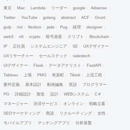
東京
Mac
Lambda
リーダー
google
Adsense
Twitter
YouTube
golang
abstract
ACF
Grunt
gulp
riot
flexbox
jade
Pug
経理
designer
web3
nft
crypto
暗号資産
クリプト
Blockchain
IP
正社員
システムエンジニア
SE
UXデザイナー
UXリサーチャー
セールステック
salestech
UIデザイナー
Flask
データアナリスト
FastAPI
Tableau
上場
PMO
有楽町
Tiktok
上流工程
要件定義
基本設計
動画編集
英語
プログラマー
PG
詳細設計
製造
設計
WEBシステム
C＃
マネージャー
決済サービス
オンライン
戦略立案
SEOマーケティング
商談
リクルーティング
女性
モバイルアプリ
マッチングアプリ
分析基盤