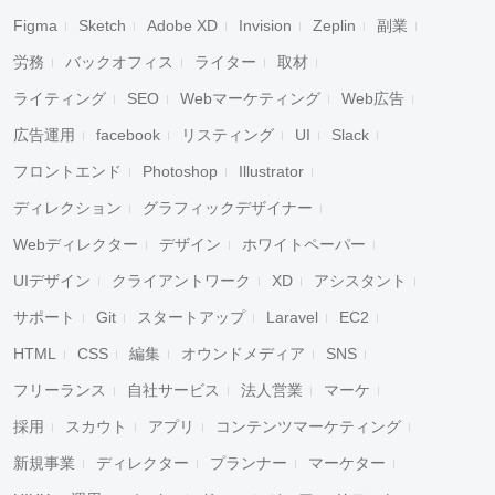
Figma
Sketch
Adobe XD
Invision
Zeplin
副業
労務
バックオフィス
ライター
取材
ライティング
SEO
Webマーケティング
Web広告
広告運用
facebook
リスティング
UI
Slack
フロントエンド
Photoshop
Illustrator
ディレクション
グラフィックデザイナー
Webディレクター
デザイン
ホワイトペーパー
UIデザイン
クライアントワーク
XD
アシスタント
サポート
Git
スタートアップ
Laravel
EC2
HTML
CSS
編集
オウンドメディア
SNS
フリーランス
自社サービス
法人営業
マーケ
採用
スカウト
アプリ
コンテンツマーケティング
新規事業
ディレクター
プランナー
マーケター