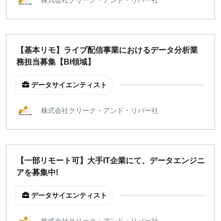
週1日
地域
【基本リモ】ライブ配信事業におけるデータ分析業
東京
務担当募集【BI領域】
大阪
名古屋
データサイエンティスト
京都
福岡
株式会社クリーク・アンド・リバー社
募集状況
募集中のみ表示
【一部リモート可】大手IT企業にて、データエンジニ
アを募集中!
時給
データサイエンティスト
1,500
円 以上
株式会社クリーク・アンド・リバー社