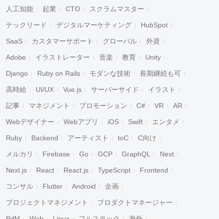
人工知能
起業
CTO
スクラムマスター
テックリード
デジタルマーケティング
HubSpot
SaaS
カスタマーサポート
グローバル
外資
Adobe
イラストレーター
音楽
教育
Unity
Django
Ruby on Rails
モダンな技術
長期継続も可
高時給
UI/UX
Vue.js
サーバーサイド
イラスト
記事
マネジメント
プロモーション
C#
VR
AR
Webデザイナー
Webアプリ
iOS
Swift
エンタメ
Ruby
Backend
アーティスト
toC
C向け
メルカリ
Firebase
Go
GCP
GraphQL
Next
Next.js
React
React.js
TypeScript
Frontend
コンサル
Flutter
Android
企画
プロジェクトマネジメント
プロダクトマネージャー
PdM
Web
Linux
フルスタック
海外