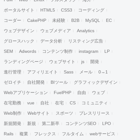
ポータルサイト
HTML5
CSS3
コーディング
コーダー
CakePHP
未経験
B2B
MySQL
EC
ウェブデザイン
ウェブメディア
Analytics
グロースハック
データ分析
リスティング広告
SEM
Adwords
コンテンツ制作
instagram
LP
ランディングページ
ウェブサイト
js
開発
進行管理
アフィリエイト
Sass
メール
0→1
ゼロイチ
自社開発
BIツール
グラフィックデザイン
Webアプリケーション
FuelPHP
自由
ウェブ
キャンセル
検索
在宅勤務
vue
自社
在宅
CS
コミュニティ
Web制作
Webサイト
スポーツ
プレスリリース
新規開発
新規
第二新卒
コンテンツSEO
LPO
Rails
複業
フレックス
フルタイム
webサービス