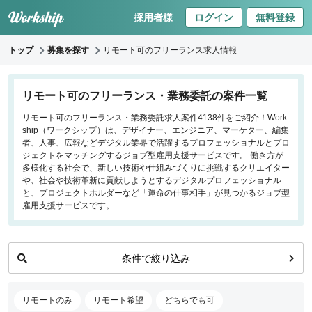
採用者様
ログイン
無料登録
トップ
募集を探す
リモート可のフリーランス求人情報
キーワードで探す
リモート可のフリーランス・業務委託の案件一覧
リモート可のフリーランス・業務委託求人案件4138件をご紹介！Work
職種
ship（ワークシップ）は、デザイナー、エンジニア、マーケター、編集
者、人事、広報などデジタル業界で活躍するプロフェッショナルとプロ
フロントエンドエンジニア
ジェクトをマッチングするジョブ型雇用支援サービスです。 働き方が
多様化する社会で、新しい技術や仕組みづくりに挑戦するクリエイター
バックエンドエンジニア
や、社会や技術革新に貢献しようとするデジタルプロフェッショナル
インフラエンジニア
と、プロジェクトホルダーなど「運命の仕事相手」が見つかるジョブ型
iOS/Androidアプリエンジニア
雇用支援サービスです。
データサイエンティスト
条件で絞り込み
働き方
リモートのみ
リモートのみ
リモート希望
どちらでも可
リモート希望