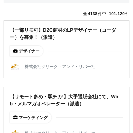
どちらでも可
全
4138
件中
101-120
件
出社希望
出社のみ
【一部リモ可】D2C商材のLPデザイナー（コーダ
ー）を募集！（派遣）
特徴
直接契約
デザイナー
副業OK
新規事業
株式会社クリーク・アンド・リバー社
スタートアップ
土日週末OK
【リモート多め・駅チカ!】大手通販会社にて、We
稼働時間
b・メルマガオペレーター（派遣）
週5日
週4日
マーケティング
週3日
週2日
株式会社クリーク・アンド・リバー社