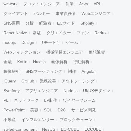
wework
フロントエンジニア
決済
Java
API
クライアント
パルミー
事業責任者
Webエンジニア
SNS運用
分析
経験者
ECサイト
Shopify
React Native
常駐
クリエイター
ファン
Redux
nodejs
Design
リモート可
ゲーム
Webディレクション
機械学習エンジニア
仮想通貨
金融
Kotlin
Nuxt.js
画像解析
行動解析
映像解析
SNSマーケティング
制作
Angular
jQuery
GitHub
業務改善
アウトソーシング
Symfony
アプリエンジニア
Node.js
UI/UXデザイン
PL
ネットワーク
LP制作
ワイヤーフレーム
PowerPoint
美容
SQL
D2C
サービス開発
不動産
インフルエンサー
ブロックチェーン
styled-component
NestJS
EC-CUBE
ECCUBE