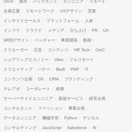
UIUX
運用
バックエンド
エンジニア
リモート
企画立案
リモートワーク
UXデザイン
営業
インサイドセールス
プラットフォーム
人材
インフラ
クラウド
メディア
立ち上げ
PR
UX
WEBデザイン
ベンチャー
事業開発
動画
クリエーター
広告
コンテンツ
HR Tech
CtoC
シェアリングエコノミー
Uber
フルリモート
クリエイティブ
バナー
BtoB
PMF
IT
コンテンツ企画
DX
CRM
ブランディング
テレアポ
コーポレート
総務
サーバーサイドエンジニア
新規サービス
経営企画
コンサルタント
ファッション
事業企画
データエンジニア
機械学習
Python
デジタル
コンサルティング
JavaScript
Salesforce
AI