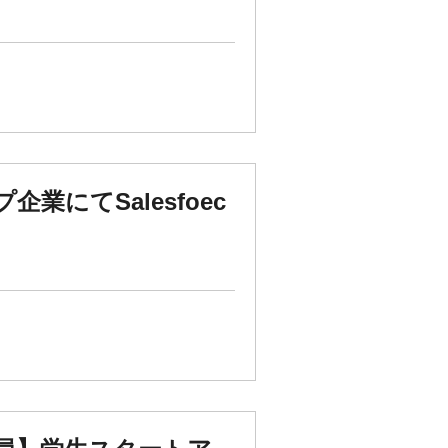
にてSalesfoec