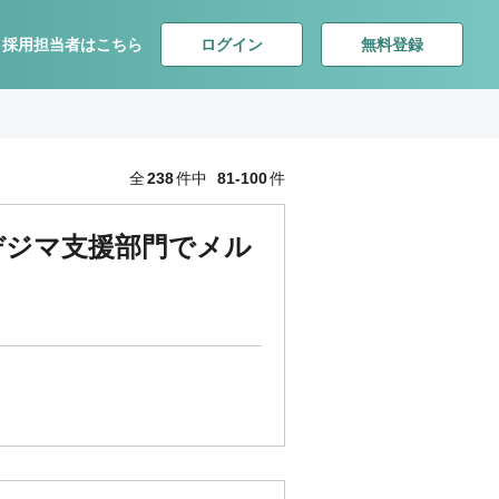
ログイン
無料登録
採用担当者はこちら
全
238
件中
81-100
件
社のデジマ支援部門でメル