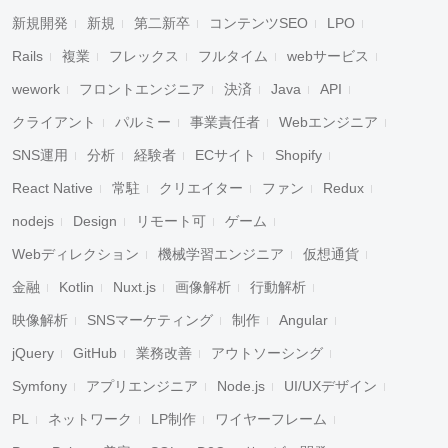
新規開発
新規
第二新卒
コンテンツSEO
LPO
Rails
複業
フレックス
フルタイム
webサービス
wework
フロントエンジニア
決済
Java
API
クライアント
パルミー
事業責任者
Webエンジニア
SNS運用
分析
経験者
ECサイト
Shopify
React Native
常駐
クリエイター
ファン
Redux
nodejs
Design
リモート可
ゲーム
Webディレクション
機械学習エンジニア
仮想通貨
金融
Kotlin
Nuxt.js
画像解析
行動解析
映像解析
SNSマーケティング
制作
Angular
jQuery
GitHub
業務改善
アウトソーシング
キャンセル
検索
Symfony
アプリエンジニア
Node.js
UI/UXデザイン
PL
ネットワーク
LP制作
ワイヤーフレーム