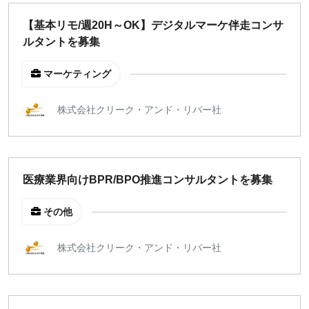
どちらでも可
【基本リモ/週20H～OK】デジタルマーケ伴走コンサ
出社希望
ルタントを募集
出社のみ
マーケティング
特徴
株式会社クリーク・アンド・リバー社
直接契約
副業OK
新規事業
スタートアップ
医療業界向けBPR/BPO推進コンサルタントを募集
土日週末OK
その他
稼働時間
株式会社クリーク・アンド・リバー社
週5日
週4日
週3日
週2日