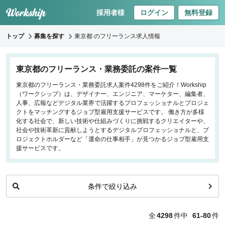
採用者様
ログイン
無料登録
トップ
募集を探す
東京都 のフリーランス求人情報
キーワードで探す
東京都のフリーランス・業務委託の案件一覧
東京都のフリーランス・業務委託求人案件4298件をご紹介！Workship
職種
（ワークシップ）は、デザイナー、エンジニア、マーケター、編集者、
人事、広報などデジタル業界で活躍するプロフェッショナルとプロジェ
フロントエンドエンジニア
クトをマッチングするジョブ型雇用支援サービスです。 働き方が多様
化する社会で、新しい技術や仕組みづくりに挑戦するクリエイターや、
バックエンドエンジニア
社会や技術革新に貢献しようとするデジタルプロフェッショナルと、プ
インフラエンジニア
ロジェクトホルダーなど「運命の仕事相手」が見つかるジョブ型雇用支
iOS/Androidアプリエンジニア
援サービスです。
データサイエンティスト
条件で絞り込み
働き方
リモートのみ
全
4298
件中
61-80
件
リモート希望