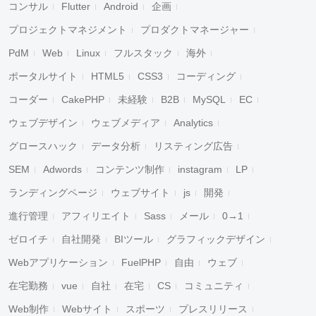
コンサル
Flutter
Android
企画
プロジェクトマネジメント
プロダクトマネージャー
PdM
Web
Linux
フルスタック
海外
ポータルサイト
HTML5
CSS3
コーディング
コーダー
CakePHP
未経験
B2B
MySQL
EC
ウェブデザイン
ウェブメディア
Analytics
グロースハック
データ分析
リスティング広告
SEM
Adwords
コンテンツ制作
instagram
LP
ランディングページ
ウェブサイト
js
開発
進行管理
アフィリエイト
Sass
メール
0→1
ゼロイチ
自社開発
BIツール
グラフィックデザイン
Webアプリケーション
FuelPHP
自由
ウェブ
在宅勤務
vue
自社
在宅
CS
コミュニティ
Web制作
Webサイト
スポーツ
プレスリリース