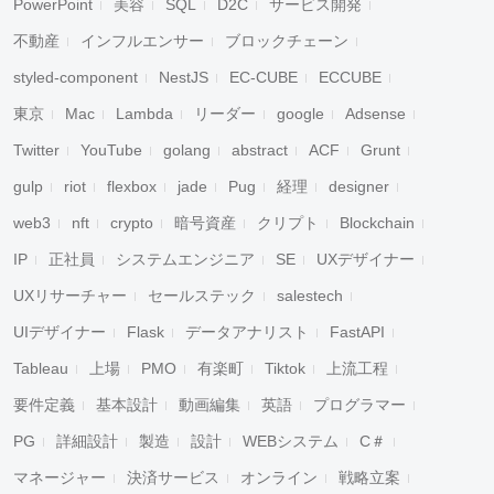
PowerPoint
美容
SQL
D2C
サービス開発
不動産
インフルエンサー
ブロックチェーン
styled-component
NestJS
EC-CUBE
ECCUBE
東京
Mac
Lambda
リーダー
google
Adsense
Twitter
YouTube
golang
abstract
ACF
Grunt
gulp
riot
flexbox
jade
Pug
経理
designer
web3
nft
crypto
暗号資産
クリプト
Blockchain
IP
正社員
システムエンジニア
SE
UXデザイナー
UXリサーチャー
セールステック
salestech
UIデザイナー
Flask
データアナリスト
FastAPI
Tableau
上場
PMO
有楽町
Tiktok
上流工程
要件定義
基本設計
動画編集
英語
プログラマー
PG
詳細設計
製造
設計
WEBシステム
C＃
マネージャー
決済サービス
オンライン
戦略立案