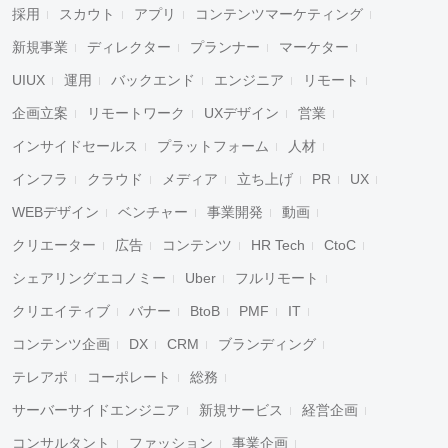
採用
スカウト
アプリ
コンテンツマーケティング
新規事業
ディレクター
プランナー
マーケター
UIUX
運用
バックエンド
エンジニア
リモート
企画立案
リモートワーク
UXデザイン
営業
インサイドセールス
プラットフォーム
人材
インフラ
クラウド
メディア
立ち上げ
PR
UX
WEBデザイン
ベンチャー
事業開発
動画
クリエーター
広告
コンテンツ
HR Tech
CtoC
シェアリングエコノミー
Uber
フルリモート
クリエイティブ
バナー
BtoB
PMF
IT
コンテンツ企画
DX
CRM
ブランディング
テレアポ
コーポレート
総務
サーバーサイドエンジニア
新規サービス
経営企画
コンサルタント
ファッション
事業企画