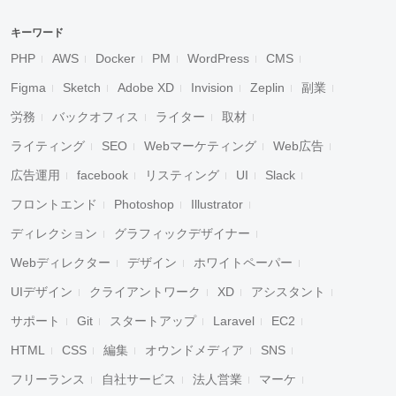
キーワード
PHP
AWS
Docker
PM
WordPress
CMS
Figma
Sketch
Adobe XD
Invision
Zeplin
副業
労務
バックオフィス
ライター
取材
ライティング
SEO
Webマーケティング
Web広告
広告運用
facebook
リスティング
UI
Slack
フロントエンド
Photoshop
Illustrator
ディレクション
グラフィックデザイナー
Webディレクター
デザイン
ホワイトペーパー
UIデザイン
クライアントワーク
XD
アシスタント
サポート
Git
スタートアップ
Laravel
EC2
HTML
CSS
編集
オウンドメディア
SNS
フリーランス
自社サービス
法人営業
マーケ