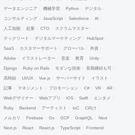
データエンジニア
機械学習
Python
デジタル
コンサルティング
JavaScript
Salesforce
AI
人工知能
起業
CTO
スクラムマスター
テックリード
デジタルマーケティング
HubSpot
SaaS
カスタマーサポート
グローバル
外資
Adobe
イラストレーター
音楽
教育
Unity
Django
Ruby on Rails
モダンな技術
長期継続も可
高時給
UI/UX
Vue.js
サーバーサイド
イラスト
記事
マネジメント
プロモーション
C#
VR
AR
Webデザイナー
Webアプリ
iOS
Swift
エンタメ
Ruby
Backend
アーティスト
toC
C向け
メルカリ
Firebase
Go
GCP
GraphQL
Next
Next.js
React
React.js
TypeScript
Frontend