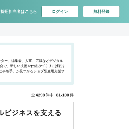
ログイン
無料登録
採用担当者はこちら
ーケター、編集者、人事、広報などデジタル
社会で、新しい技術や仕組みづくりに挑戦す
仕事相手」が見つかるジョブ型雇用支援サ
全
4298
件中
81-100
件
バルビジネスを支える