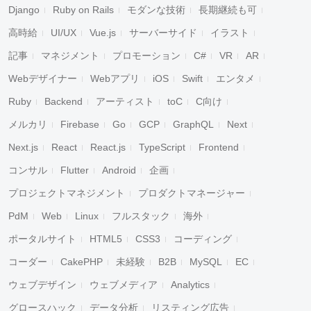
Django
Ruby on Rails
モダンな技術
長期継続も可
高時給
UI/UX
Vue.js
サーバーサイド
イラスト
記事
マネジメント
プロモーション
C#
VR
AR
Webデザイナー
Webアプリ
iOS
Swift
エンタメ
Ruby
Backend
アーティスト
toC
C向け
メルカリ
Firebase
Go
GCP
GraphQL
Next
Next.js
React
React.js
TypeScript
Frontend
コンサル
Flutter
Android
企画
プロジェクトマネジメント
プロダクトマネージャー
PdM
Web
Linux
フルスタック
海外
ポータルサイト
HTML5
CSS3
コーディング
コーダー
CakePHP
未経験
B2B
MySQL
EC
ウェブデザイン
ウェブメディア
Analytics
グロースハック
データ分析
リスティング広告