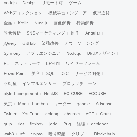
nodejs
Design
リモート可
ゲーム
Webディレクション
機械学習エンジニア
仮想通貨
金融
Kotlin
Nuxt.js
画像解析
行動解析
映像解析
SNSマーケティング
制作
Angular
jQuery
GitHub
業務改善
アウトソーシング
Symfony
アプリエンジニア
Node.js
UI/UXデザイン
PL
ネットワーク
LP制作
ワイヤーフレーム
PowerPoint
美容
SQL
D2C
サービス開発
不動産
インフルエンサー
ブロックチェーン
styled-component
NestJS
EC-CUBE
ECCUBE
東京
Mac
Lambda
リーダー
google
Adsense
Twitter
YouTube
golang
abstract
ACF
Grunt
gulp
riot
flexbox
jade
Pug
経理
designer
web3
nft
crypto
暗号資産
クリプト
Blockchain