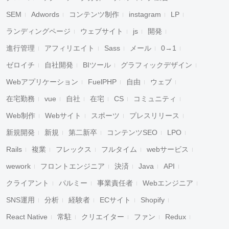
SEM
Adwords
コンテンツ制作
instagram
LP
ランディングページ
ウェブサイト
js
開発
進行管理
アフィリエイト
Sass
メール
0→1
ゼロイチ
自社開発
BIツール
グラフィックデザイン
Webアプリケーション
FuelPHP
自由
ウェブ
在宅勤務
vue
自社
在宅
CS
コミュニティ
キャンセル
検索
Web制作
Webサイト
スポーツ
プレスリリース
新規開発
新規
第二新卒
コンテンツSEO
LPO
Rails
複業
フレックス
フルタイム
webサービス
wework
フロントエンジニア
決済
Java
API
クライアント
パルミー
事業責任者
Webエンジニア
SNS運用
分析
経験者
ECサイト
Shopify
React Native
常駐
クリエイター
ファン
Redux