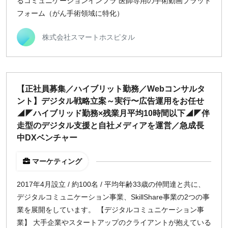
るコミュニケーションインフラ 医師専用の手術動画プラット
フォーム（がん手術領域に特化）
株式会社スマートホスピタル
【正社員募集／ハイブリット勤務／Webコンサルタ
ント】デジタル戦略立案～実行〜広告運用をお任せ
◢◤ハイブリッド勤務×残業月平均10時間以下◢◤伴
走型のデジタル支援と自社メディアを運営／急成長
中DXベンチャー
マーケティング
2017年4月設立 / 約100名 / 平均年齢33歳の仲間達と共に、
デジタルコミュニケーション事業、SkillShare事業の2つの事
業を展開をしています。 【デジタルコミュニケーション事
業】 大手企業やスタートアップのクライアントが抱えている