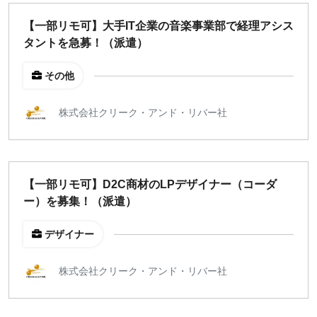
どちらでも可
【一部リモ可】大手IT企業の音楽事業部で経理アシス
出社希望
タントを急募！（派遣）
出社のみ
その他
特徴
株式会社クリーク・アンド・リバー社
直接契約
副業OK
新規事業
スタートアップ
【一部リモ可】D2C商材のLPデザイナー（コーダ
土日週末OK
ー）を募集！（派遣）
デザイナー
稼働時間
週5日
株式会社クリーク・アンド・リバー社
週4日
週3日
週2日