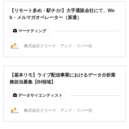
週1日
【リモート多め・駅チカ!】大手通販会社にて、We
b・メルマガオペレーター（派遣）
地域
マーケティング
東京
大阪
株式会社クリーク・アンド・リバー社
名古屋
京都
福岡
【基本リモ】ライブ配信事業におけるデータ分析業
務担当募集【BI領域】
募集状況
募集中のみ表示
データサイエンティスト
株式会社クリーク・アンド・リバー社
時給
1,500
円 以上