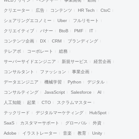
WEBデザイン
ベンチャー
事業開発
動画
クリエーター
広告
コンテンツ
HR Tech
CtoC
シェアリングエコノミー
Uber
フルリモート
クリエイティブ
バナー
BtoB
PMF
IT
コンテンツ企画
DX
CRM
ブランディング
テレアポ
コーポレート
総務
サーバーサイドエンジニア
新規サービス
経営企画
コンサルタント
ファッション
事業企画
データエンジニア
機械学習
Python
デジタル
コンサルティング
JavaScript
Salesforce
AI
人工知能
起業
CTO
スクラムマスター
テックリード
デジタルマーケティング
HubSpot
SaaS
カスタマーサポート
グローバル
外資
Adobe
イラストレーター
音楽
教育
Unity