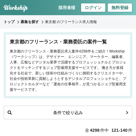
採用者様
ログイン
無料登録
トップ
募集を探す
東京都 のフリーランス求人情報
キーワードで探す
東京都のフリーランス・業務委託の案件一覧
東京都のフリーランス・業務委託求人案件4298件をご紹介！Workship
職種
（ワークシップ）は、デザイナー、エンジニア、マーケター、編集者、
人事、広報などデジタル業界で活躍するプロフェッショナルとプロジェ
フロントエンドエンジニア
クトをマッチングするジョブ型雇用支援サービスです。 働き方が多様
化する社会で、新しい技術や仕組みづくりに挑戦するクリエイターや、
バックエンドエンジニア
社会や技術革新に貢献しようとするデジタルプロフェッショナルと、プ
インフラエンジニア
ロジェクトホルダーなど「運命の仕事相手」が見つかるジョブ型雇用支
iOS/Androidアプリエンジニア
援サービスです。
データサイエンティスト
条件で絞り込み
働き方
リモートのみ
全
4298
件中
121-140
件
リモート希望