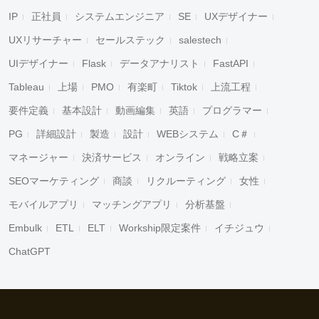
IP
正社員
システムエンジニア
SE
UXデザイナー
UXリサーチャー
セールステック
salestech
UIデザイナー
Flask
データアナリスト
FastAPI
Tableau
上場
PMO
有楽町
Tiktok
上流工程
要件定義
基本設計
動画編集
英語
プログラマー
PG
詳細設計
製造
設計
WEBシステム
C＃
マネージャー
決済サービス
オンライン
戦略立案
SEOマーケティング
商談
リクルーティング
女性
モバイルアプリ
マッチングアプリ
分析基盤
Embulk
ETL
ELT
Workship限定案件
イチジュウ
ChatGPT