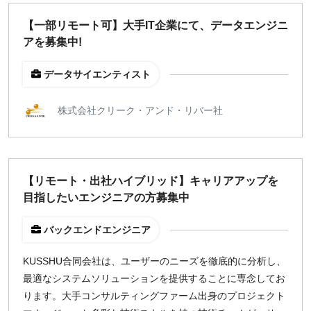
【一部リモート可】大手IT企業にて、データエンジニ
¥2,000
¥3,000
¥4,000
¥5,000〜
アを募集中!
指定なし
検索
データサイエンティスト
株式会社クリーク・アンド・リバー社
【リモート・出社ハイブリッド】キャリアアップを
目指したいエンジニアの方募集中
バックエンドエンジニア
KUSSHU合同会社は、ユーザーのニーズを徹底的に分析し、
最適なシステムソリューションを提供することに専念してお
ります。大手コンサルティングファーム出身のプロジェクト