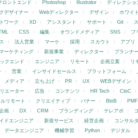
フロントエンド
Photoshop
Illustrator
ディレクショ
クデザイナー
Webディレクター
デザイン
ホワイ
トワーク
XD
アシスタント
サポート
Git
TML
CSS
編集
オウンドメディア
SNS
フ
ス
法人営業
マーケ
採用
スカウト
アプリ
マーケティング
新規事業
ディレクター
プランナ
ックエンド
エンジニア
リモート
企画立案
リ
ン
営業
インサイドセールス
プラットフォーム
メディア
立ち上げ
PR
UX
WEBデザイン
リエーター
広告
コンテンツ
HR Tech
CtoC
フルリモート
クリエイティブ
バナー
BtoB
PMF
企画
DX
CRM
ブランディング
テレアポ
イドエンジニア
新規サービス
経営企画
コンサル
データエンジニア
機械学習
Python
デジタル