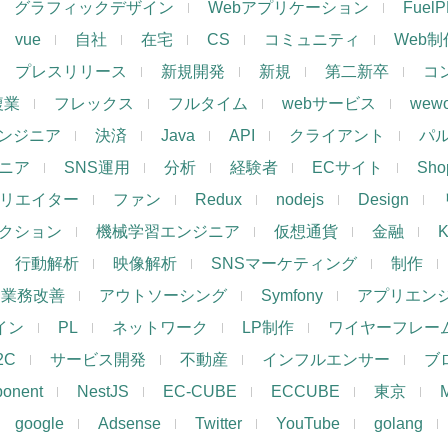
グラフィックデザイン
Webアプリケーション
Fuel
vue
自社
在宅
CS
コミュニティ
Web制
プレスリリース
新規開発
新規
第二新卒
コ
複業
フレックス
フルタイム
webサービス
wewo
ンジニア
決済
Java
API
クライアント
パ
ジニア
SNS運用
分析
経験者
ECサイト
Shop
リエイター
ファン
Redux
nodejs
Design
レクション
機械学習エンジニア
仮想通貨
金融
K
行動解析
映像解析
SNSマーケティング
制作
業務改善
アウトソーシング
Symfony
アプリエン
ザイン
PL
ネットワーク
LP制作
ワイヤーフレー
2C
サービス開発
不動産
インフルエンサー
ブ
ponent
NestJS
EC-CUBE
ECCUBE
東京
google
Adsense
Twitter
YouTube
golang