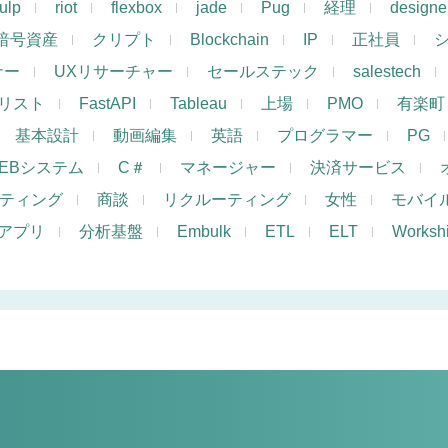
ulp
riot
flexbox
jade
Pug
経理
designe
暗号資産
クリプト
Blockchain
IP
正社員
ナー
UXリサーチャー
セールステック
salestech
リスト
FastAPI
Tableau
上場
PMO
有楽町
基本設計
動画編集
英語
プログラマー
PG
EBシステム
C＃
マネージャー
決済サービス
ケティング
商談
リクルーティング
女性
モバイ
アプリ
分析基盤
Embulk
ETL
ELT
Works