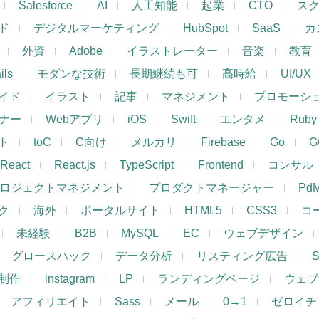
Salesforce
AI
人工知能
起業
CTO
ス
ド
デジタルマーケティング
HubSpot
SaaS
カ
外資
Adobe
イラストレーター
音楽
教育
ils
モダンな技術
長期継続も可
高時給
UI/UX
イド
イラスト
記事
マネジメント
プロモーシ
イナー
Webアプリ
iOS
Swift
エンタメ
Ruby
ト
toC
C向け
メルカリ
Firebase
Go
G
React
React.js
TypeScript
Frontend
コンサル
ロジェクトマネジメント
プロダクトマネージャー
Pd
ク
海外
ポータルサイト
HTML5
CSS3
コ
未経験
B2B
MySQL
EC
ウェブデザイン
グロースハック
データ分析
リスティング広告
制作
instagram
LP
ランディングページ
ウェブ
アフィリエイト
Sass
メール
0→1
ゼロイチ