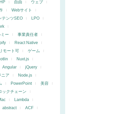
PHP
自由
ウェブ
作
Webサイト
ンテンツSEO
LPO
rk
ルミー
事業責任者
ify
React Native
リモート可
ゲーム
otlin
Nuxt.js
Angular
jQuery
ジニア
Node.js
ム
PowerPoint
美容
ロックチェーン
Mac
Lambda
abstract
ACF