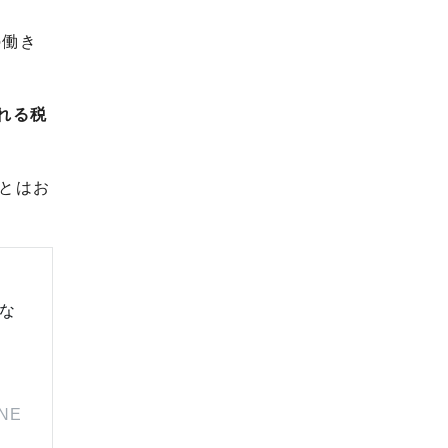
の働き
れる税
とはお
な
INE