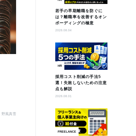
若手の早期離職を防ぐに
は？離職率を改善するオン
ボーディングの極意
2026.08.04
HR
採用コスト削減の手法5
選！失敗しないための注意
点も解説
2026.08.01
野風真雪
FREELANCE