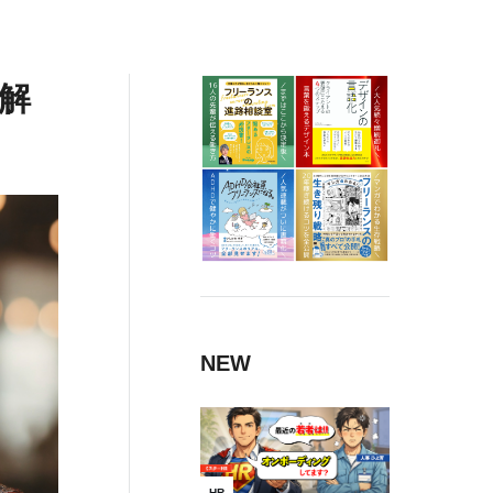
解
NEW
HR