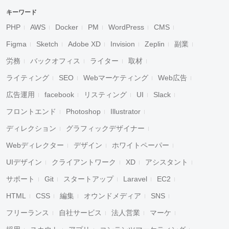
キーワード
PHP
AWS
Docker
PM
WordPress
CMS
Figma
Sketch
Adobe XD
Invision
Zeplin
副業
労務
バックオフィス
ライター
取材
ライティング
SEO
Webマーケティング
Web広告
広告運用
facebook
リスティング
UI
Slack
フロントエンド
Photoshop
Illustrator
ディレクション
グラフィックデザイナー
Webディレクター
デザイン
ホワイトペーパー
UIデザイン
クライアントワーク
XD
アシスタント
サポート
Git
スタートアップ
Laravel
EC2
HTML
CSS
編集
オウンドメディア
SNS
フリーランス
自社サービス
法人営業
マーケ