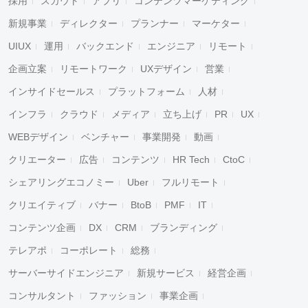
採用
スカウト
アプリ
コンテンツマーケティング
新規事業
ディレクター
プランナー
マーケター
UIUX
運用
バックエンド
エンジニア
リモート
企画立案
リモートワーク
UXデザイン
営業
インサイドセールス
プラットフォーム
人材
インフラ
クラウド
メディア
立ち上げ
PR
UX
WEBデザイン
ベンチャー
事業開発
動画
クリエーター
広告
コンテンツ
HR Tech
CtoC
シェアリングエコノミー
Uber
フルリモート
クリエイティブ
バナー
BtoB
PMF
IT
コンテンツ企画
DX
CRM
ブランディング
テレアポ
コーポレート
総務
サーバーサイドエンジニア
新規サービス
経営企画
コンサルタント
ファッション
事業企画