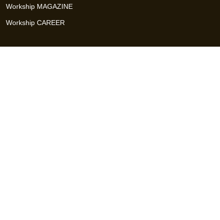
Workship MAGAZINE
Workship CAREER
関連サイト
GIGサイト
UXデザイン・プロトタイプ制作 - UX Design Lab
Webサイト制作 / CMS・マーケティングツール - LeadGrid
デザ
イナー特化の採用支援サービス - クロスデザイナー
インフラエ
ンジニア特化の採用支援サービス - クロスネットワーク
エンジ
ニア・デザイナーのフリーランス採用 - Workship
エンジニアの
採用支援・人材紹介 - Workship CAREER
日本最大級のHR・フ
リーランスメディア - Workship MAGAZINE
コンテンツマーケ
ティング総合パートナー - コンマルク
Workship（ワークシップ）は、デザイナー、エンジニア、マーケタ
ー、編集者、人事、広報などデジタル業界で活躍するプロフェッシ
ョナルとプロジェクトをマッチングするジョブ型雇用支援サービス