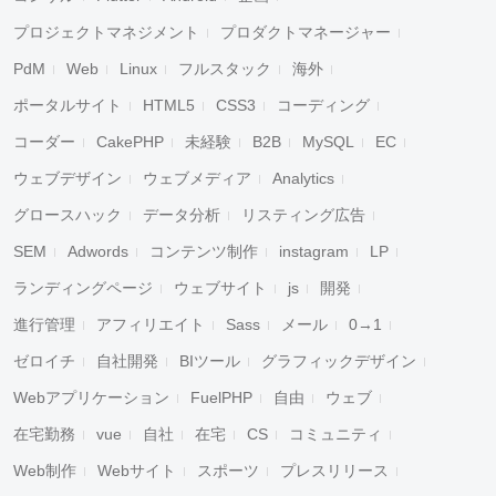
プロジェクトマネジメント
プロダクトマネージャー
PdM
Web
Linux
フルスタック
海外
ポータルサイト
HTML5
CSS3
コーディング
コーダー
CakePHP
未経験
B2B
MySQL
EC
ウェブデザイン
ウェブメディア
Analytics
グロースハック
データ分析
リスティング広告
SEM
Adwords
コンテンツ制作
instagram
LP
ランディングページ
ウェブサイト
js
開発
進行管理
アフィリエイト
Sass
メール
0→1
ゼロイチ
自社開発
BIツール
グラフィックデザイン
Webアプリケーション
FuelPHP
自由
ウェブ
在宅勤務
vue
自社
在宅
CS
コミュニティ
Web制作
Webサイト
スポーツ
プレスリリース