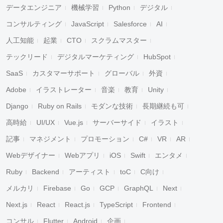
データエンジニア
機械学習
Python
デジタル
コンサルティング
JavaScript
Salesforce
AI
人工知能
起業
CTO
スクラムマスター
テックリード
デジタルマーケティング
HubSpot
SaaS
カスタマーサポート
グローバル
外資
Adobe
イラストレーター
音楽
教育
Unity
Django
Ruby on Rails
モダンな技術
長期継続も可
高時給
UI/UX
Vue.js
サーバーサイド
イラスト
記事
マネジメント
プロモーション
C#
VR
AR
Webデザイナー
Webアプリ
iOS
Swift
エンタメ
Ruby
Backend
アーティスト
toC
C向け
メルカリ
Firebase
Go
GCP
GraphQL
Next
Next.js
React
React.js
TypeScript
Frontend
コンサル
Flutter
Android
企画