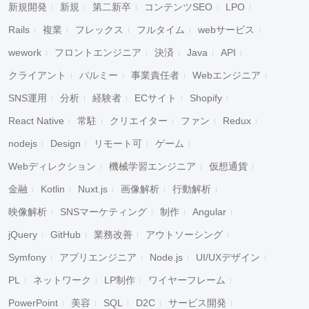
新規開発
新規
第二新卒
コンテンツSEO
LPO
Rails
複業
フレックス
フルタイム
webサービス
wework
フロントエンジニア
決済
Java
API
クライアント
パルミー
事業責任者
Webエンジニア
SNS運用
分析
経験者
ECサイト
Shopify
React Native
常駐
クリエイター
ファン
Redux
nodejs
Design
リモート可
ゲーム
Webディレクション
機械学習エンジニア
仮想通貨
金融
Kotlin
Nuxt.js
画像解析
行動解析
映像解析
SNSマーケティング
制作
Angular
jQuery
GitHub
業務改善
アウトソーシング
Symfony
アプリエンジニア
Node.js
UI/UXデザイン
PL
ネットワーク
LP制作
ワイヤーフレーム
PowerPoint
美容
SQL
D2C
サービス開発