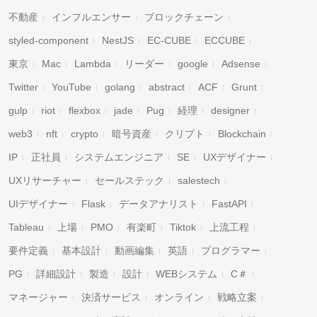
不動産
インフルエンサー
ブロックチェーン
styled-component
NestJS
EC-CUBE
ECCUBE
東京
Mac
Lambda
リーダー
google
Adsense
Twitter
YouTube
golang
abstract
ACF
Grunt
gulp
riot
flexbox
jade
Pug
経理
designer
web3
nft
crypto
暗号資産
クリプト
Blockchain
IP
正社員
システムエンジニア
SE
UXデザイナー
UXリサーチャー
セールステック
salestech
UIデザイナー
Flask
データアナリスト
FastAPI
Tableau
上場
PMO
有楽町
Tiktok
上流工程
要件定義
基本設計
動画編集
英語
プログラマー
PG
詳細設計
製造
設計
WEBシステム
C＃
マネージャー
決済サービス
オンライン
戦略立案