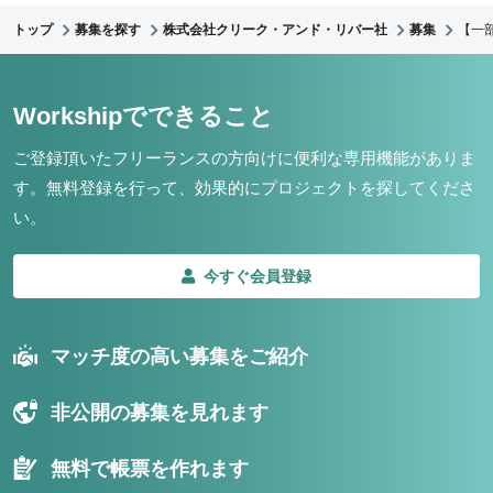
トップ
募集を探す
株式会社クリーク・アンド・リバー社
募集
【一
Workshipでできること
ご登録頂いたフリーランスの方向けに便利な専用機能がありま
す。
無料登録を行って、効果的にプロジェクトを探してくださ
い。
今すぐ会員登録
マッチ度の高い募集をご紹介
非公開の募集を見れます
無料で帳票を作れます