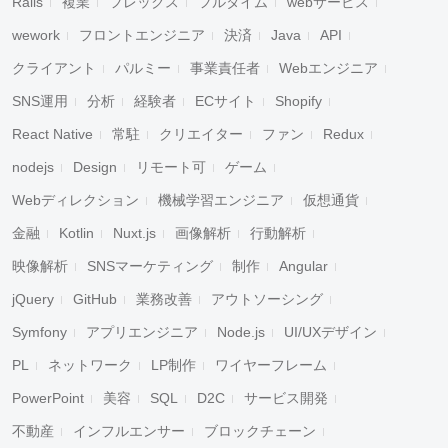
Rails
複業
フレックス
フルタイム
webサービス
wework
フロントエンジニア
決済
Java
API
クライアント
パルミー
事業責任者
Webエンジニア
SNS運用
分析
経験者
ECサイト
Shopify
React Native
常駐
クリエイター
ファン
Redux
nodejs
Design
リモート可
ゲーム
Webディレクション
機械学習エンジニア
仮想通貨
金融
Kotlin
Nuxt.js
画像解析
行動解析
映像解析
SNSマーケティング
制作
Angular
jQuery
GitHub
業務改善
アウトソーシング
Symfony
アプリエンジニア
Node.js
UI/UXデザイン
PL
ネットワーク
LP制作
ワイヤーフレーム
PowerPoint
美容
SQL
D2C
サービス開発
不動産
インフルエンサー
ブロックチェーン