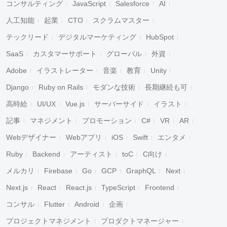
コンサルティング
JavaScript
Salesforce
AI
人工知能
起業
CTO
スクラムマスター
テックリード
デジタルマーケティング
HubSpot
SaaS
カスタマーサポート
グローバル
外資
Adobe
イラストレーター
音楽
教育
Unity
Django
Ruby on Rails
モダンな技術
長期継続も可
高時給
UI/UX
Vue.js
サーバーサイド
イラスト
記事
マネジメント
プロモーション
C#
VR
AR
Webデザイナー
Webアプリ
iOS
Swift
エンタメ
Ruby
Backend
アーティスト
toC
C向け
メルカリ
Firebase
Go
GCP
GraphQL
Next
Next.js
React
React.js
TypeScript
Frontend
コンサル
Flutter
Android
企画
プロジェクトマネジメント
プロダクトマネージャー