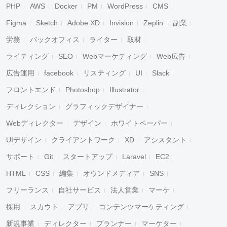
PHP
AWS
Docker
PM
WordPress
CMS
Figma
Sketch
Adobe XD
Invision
Zeplin
副業
労務
バックオフィス
ライター
取材
ライティング
SEO
Webマーケティング
Web広告
広告運用
facebook
リスティング
UI
Slack
フロントエンド
Photoshop
Illustrator
ディレクション
グラフィックデザイナー
Webディレクター
デザイン
ホワイトペーパー
UIデザイン
クライアントワーク
XD
アシスタント
サポート
Git
スタートアップ
Laravel
EC2
HTML
CSS
編集
オウンドメディア
SNS
フリーランス
自社サービス
法人営業
マーケ
採用
スカウト
アプリ
コンテンツマーケティング
新規事業
ディレクター
プランナー
マーケター