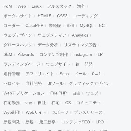
PdM
Web
Linux
フルスタック
海外
ポータルサイト
HTML5
CSS3
コーディング
コーダー
CakePHP
未経験
B2B
MySQL
EC
ウェブデザイン
ウェブメディア
Analytics
グロースハック
データ分析
リスティング広告
SEM
Adwords
コンテンツ制作
instagram
LP
ランディングページ
ウェブサイト
js
開発
進行管理
アフィリエイト
Sass
メール
0→1
ゼロイチ
自社開発
BIツール
グラフィックデザイン
Webアプリケーション
FuelPHP
自由
ウェブ
在宅勤務
vue
自社
在宅
CS
コミュニティ
Web制作
Webサイト
スポーツ
プレスリリース
新規開発
新規
第二新卒
コンテンツSEO
LPO