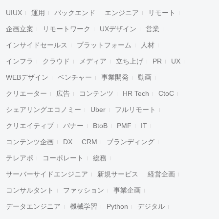
UIUX
運用
バックエンド
エンジニア
リモート
企画立案
リモートワーク
UXデザイン
営業
インサイドセールス
プラットフォーム
人材
インフラ
クラウド
メディア
立ち上げ
PR
UX
WEBデザイン
ベンチャー
事業開発
動画
クリエーター
広告
コンテンツ
HR Tech
CtoC
シェアリングエコノミー
Uber
フルリモート
クリエイティブ
バナー
BtoB
PMF
IT
コンテンツ企画
DX
CRM
ブランディング
テレアポ
コーポレート
総務
サーバーサイドエンジニア
新規サービス
経営企画
コンサルタント
ファッション
事業企画
データエンジニア
機械学習
Python
デジタル