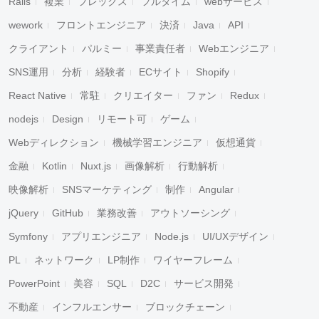
Rails
複業
フレックス
フルタイム
webサービス
wework
フロントエンジニア
決済
Java
API
クライアント
パルミー
事業責任者
Webエンジニア
SNS運用
分析
経験者
ECサイト
Shopify
React Native
常駐
クリエイター
ファン
Redux
nodejs
Design
リモート可
ゲーム
Webディレクション
機械学習エンジニア
仮想通貨
金融
Kotlin
Nuxt.js
画像解析
行動解析
映像解析
SNSマーケティング
制作
Angular
jQuery
GitHub
業務改善
アウトソーシング
Symfony
アプリエンジニア
Node.js
UI/UXデザイン
PL
ネットワーク
LP制作
ワイヤーフレーム
PowerPoint
美容
SQL
D2C
サービス開発
不動産
インフルエンサー
ブロックチェーン