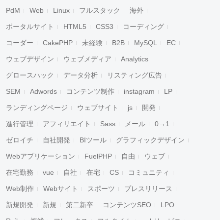
PdM
Web
Linux
フルスタック
海外
ポータルサイト
HTML5
CSS3
コーディング
コーダー
CakePHP
未経験
B2B
MySQL
EC
ウェブデザイン
ウェブメディア
Analytics
グロースハック
データ分析
リスティング広告
SEM
Adwords
コンテンツ制作
instagram
LP
ランディングページ
ウェブサイト
js
開発
進行管理
アフィリエイト
Sass
メール
0→1
ゼロイチ
自社開発
BIツール
グラフィックデザイン
Webアプリケーション
FuelPHP
自由
ウェブ
在宅勤務
vue
自社
在宅
CS
コミュニティ
Web制作
Webサイト
スポーツ
プレスリリース
新規開発
新規
第二新卒
コンテンツSEO
LPO