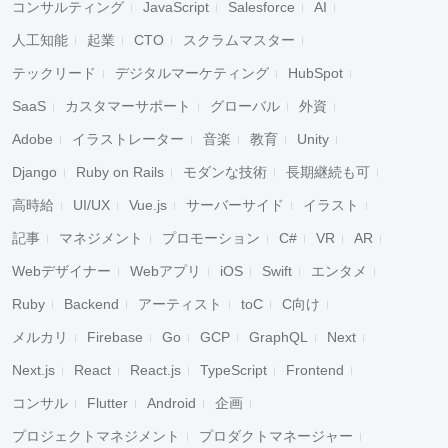
コンサルティング
JavaScript
Salesforce
AI
人工知能
起業
CTO
スクラムマスター
テックリード
デジタルマーケティング
HubSpot
SaaS
カスタマーサポート
グローバル
外資
Adobe
イラストレーター
音楽
教育
Unity
Django
Ruby on Rails
モダンな技術
長期継続も可
高時給
UI/UX
Vue.js
サーバーサイド
イラスト
記事
マネジメント
プロモーション
C#
VR
AR
Webデザイナー
Webアプリ
iOS
Swift
エンタメ
Ruby
Backend
アーティスト
toC
C向け
メルカリ
Firebase
Go
GCP
GraphQL
Next
Next.js
React
React.js
TypeScript
Frontend
コンサル
Flutter
Android
企画
プロジェクトマネジメント
プロダクトマネージャー