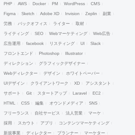
PHP
AWS
Docker
PM
WordPress
CMS
Figma
Sketch
Adobe XD
Invision
Zeplin
副業
労務
バックオフィス
ライター
取材
ライティング
SEO
Webマーケティング
Web広告
広告運用
facebook
リスティング
UI
Slack
フロントエンド
Photoshop
Illustrator
ディレクション
グラフィックデザイナー
Webディレクター
デザイン
ホワイトペーパー
UIデザイン
クライアントワーク
XD
アシスタント
サポート
Git
スタートアップ
Laravel
EC2
HTML
CSS
編集
オウンドメディア
SNS
フリーランス
自社サービス
法人営業
マーケ
採用
スカウト
アプリ
コンテンツマーケティング
新規事業
ディレクター
プランナー
マーケター