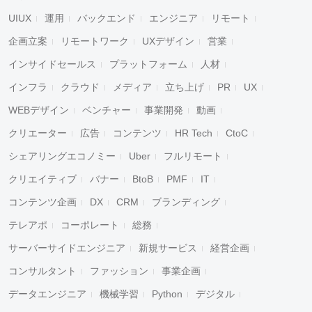
UIUX
運用
バックエンド
エンジニア
リモート
企画立案
リモートワーク
UXデザイン
営業
インサイドセールス
プラットフォーム
人材
インフラ
クラウド
メディア
立ち上げ
PR
UX
WEBデザイン
ベンチャー
事業開発
動画
クリエーター
広告
コンテンツ
HR Tech
CtoC
シェアリングエコノミー
Uber
フルリモート
クリエイティブ
バナー
BtoB
PMF
IT
コンテンツ企画
DX
CRM
ブランディング
テレアポ
コーポレート
総務
サーバーサイドエンジニア
新規サービス
経営企画
コンサルタント
ファッション
事業企画
データエンジニア
機械学習
Python
デジタル