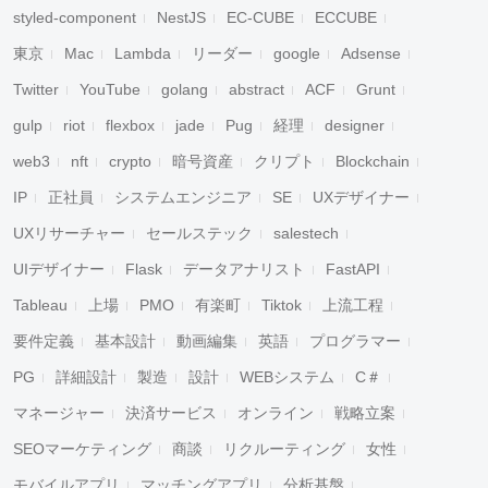
styled-component
NestJS
EC-CUBE
ECCUBE
東京
Mac
Lambda
リーダー
google
Adsense
Twitter
YouTube
golang
abstract
ACF
Grunt
gulp
riot
flexbox
jade
Pug
経理
designer
web3
nft
crypto
暗号資産
クリプト
Blockchain
IP
正社員
システムエンジニア
SE
UXデザイナー
UXリサーチャー
セールステック
salestech
UIデザイナー
Flask
データアナリスト
FastAPI
Tableau
上場
PMO
有楽町
Tiktok
上流工程
要件定義
基本設計
動画編集
英語
プログラマー
PG
詳細設計
製造
設計
WEBシステム
C＃
マネージャー
決済サービス
オンライン
戦略立案
SEOマーケティング
商談
リクルーティング
女性
モバイルアプリ
マッチングアプリ
分析基盤