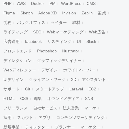
PHP
AWS
Docker
PM
WordPress
CMS
Figma
Sketch
Adobe XD
Invision
Zeplin
副業
労務
バックオフィス
ライター
取材
ライティング
SEO
Webマーケティング
Web広告
広告運用
facebook
リスティング
UI
Slack
フロントエンド
Photoshop
Illustrator
ディレクション
グラフィックデザイナー
Webディレクター
デザイン
ホワイトペーパー
UIデザイン
クライアントワーク
XD
アシスタント
サポート
Git
スタートアップ
Laravel
EC2
HTML
CSS
編集
オウンドメディア
SNS
フリーランス
自社サービス
法人営業
マーケ
採用
スカウト
アプリ
コンテンツマーケティング
新規事業
ディレクター
プランナー
マーケター