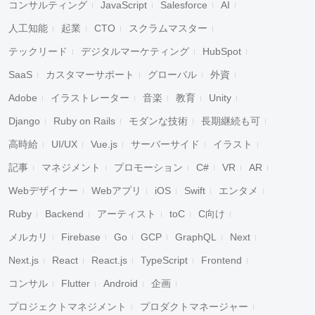
コンサルティング
JavaScript
Salesforce
AI
人工知能
起業
CTO
スクラムマスター
テックリード
デジタルマーケティング
HubSpot
SaaS
カスタマーサポート
グローバル
外資
Adobe
イラストレーター
音楽
教育
Unity
Django
Ruby on Rails
モダンな技術
長期継続も可
高時給
UI/UX
Vue.js
サーバーサイド
イラスト
記事
マネジメント
プロモーション
C#
VR
AR
Webデザイナー
Webアプリ
iOS
Swift
エンタメ
Ruby
Backend
アーティスト
toC
C向け
メルカリ
Firebase
Go
GCP
GraphQL
Next
Next.js
React
React.js
TypeScript
Frontend
コンサル
Flutter
Android
企画
プロジェクトマネジメント
プロダクトマネージャー