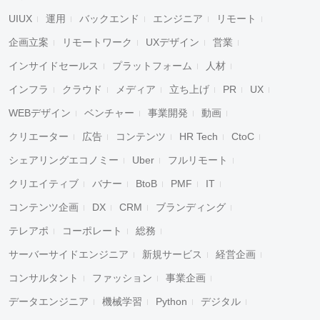
UIUX
運用
バックエンド
エンジニア
リモート
企画立案
リモートワーク
UXデザイン
営業
インサイドセールス
プラットフォーム
人材
インフラ
クラウド
メディア
立ち上げ
PR
UX
WEBデザイン
ベンチャー
事業開発
動画
クリエーター
広告
コンテンツ
HR Tech
CtoC
シェアリングエコノミー
Uber
フルリモート
クリエイティブ
バナー
BtoB
PMF
IT
コンテンツ企画
DX
CRM
ブランディング
テレアポ
コーポレート
総務
サーバーサイドエンジニア
新規サービス
経営企画
コンサルタント
ファッション
事業企画
データエンジニア
機械学習
Python
デジタル