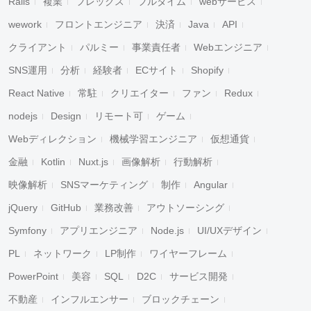
Rails
複業
フレックス
フルタイム
webサービス
wework
フロントエンジニア
決済
Java
API
クライアント
パルミー
事業責任者
Webエンジニア
SNS運用
分析
経験者
ECサイト
Shopify
React Native
常駐
クリエイター
ファン
Redux
nodejs
Design
リモート可
ゲーム
Webディレクション
機械学習エンジニア
仮想通貨
金融
Kotlin
Nuxt.js
画像解析
行動解析
映像解析
SNSマーケティング
制作
Angular
jQuery
GitHub
業務改善
アウトソーシング
Symfony
アプリエンジニア
Node.js
UI/UXデザイン
PL
ネットワーク
LP制作
ワイヤーフレーム
PowerPoint
美容
SQL
D2C
サービス開発
不動産
インフルエンサー
ブロックチェーン