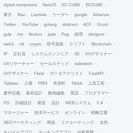
styled-component
NestJS
EC-CUBE
ECCUBE
東京
Mac
Lambda
リーダー
google
Adsense
Twitter
YouTube
golang
abstract
ACF
Grunt
gulp
riot
flexbox
jade
Pug
経理
designer
web3
nft
crypto
暗号資産
クリプト
Blockchain
IP
正社員
システムエンジニア
SE
UXデザイナー
UXリサーチャー
セールステック
salestech
UIデザイナー
Flask
データアナリスト
FastAPI
Tableau
上場
PMO
有楽町
Tiktok
上流工程
要件定義
基本設計
動画編集
英語
プログラマー
PG
詳細設計
製造
設計
WEBシステム
C＃
マネージャー
決済サービス
オンライン
戦略立案
SEOマーケティング
商談
リクルーティング
女性
モバイルアプリ
マッチングアプリ
分析基盤