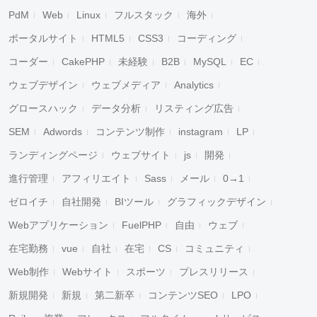
PdM
Web
Linux
フルスタック
海外
ポータルサイト
HTML5
CSS3
コーディング
コーダー
CakePHP
未経験
B2B
MySQL
EC
ウェブデザイン
ウェブメディア
Analytics
グロースハック
データ分析
リスティング広告
SEM
Adwords
コンテンツ制作
instagram
LP
ランディングページ
ウェブサイト
js
開発
進行管理
アフィリエイト
Sass
メール
0→1
ゼロイチ
自社開発
BIツール
グラフィックデザイン
Webアプリケーション
FuelPHP
自由
ウェブ
在宅勤務
vue
自社
在宅
CS
コミュニティ
Web制作
Webサイト
スポーツ
プレスリリース
新規開発
新規
第二新卒
コンテンツSEO
LPO