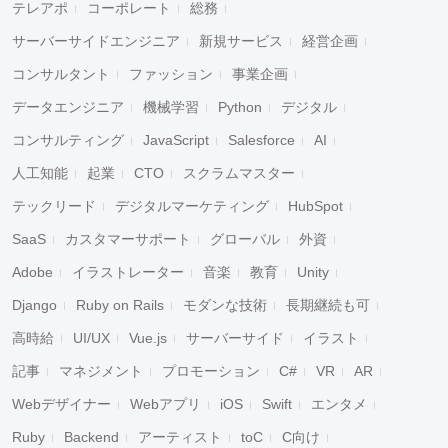
テレアポ
コーポレート
総務
サーバーサイドエンジニア
新規サービス
経営企画
コンサルタント
ファッション
事業企画
データエンジニア
機械学習
Python
デジタル
コンサルティング
JavaScript
Salesforce
AI
人工知能
起業
CTO
スクラムマスター
テックリード
デジタルマーケティング
HubSpot
SaaS
カスタマーサポート
グローバル
外資
Adobe
イラストレーター
音楽
教育
Unity
Django
Ruby on Rails
モダンな技術
長期継続も可
高時給
UI/UX
Vue.js
サーバーサイド
イラスト
記事
マネジメント
プロモーション
C#
VR
AR
Webデザイナー
Webアプリ
iOS
Swift
エンタメ
Ruby
Backend
アーティスト
toC
C向け