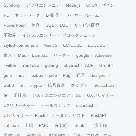
Symfony
アプリエンジニア
Node.js
UI/UXデザイン
PL
ネットワーク
LP制作
ワイヤーフレーム
PowerPoint
美容
SQL
D2C
サービス開発
不動産
インフルエンサー
ブロックチェーン
styled-component
NestJS
EC-CUBE
ECCUBE
東京
Mac
Lambda
リーダー
google
Adsense
Twitter
YouTube
golang
abstract
ACF
Grunt
gulp
riot
flexbox
jade
Pug
経理
designer
web3
nft
crypto
暗号資産
クリプト
Blockchain
IP
正社員
システムエンジニア
SE
UXデザイナー
UXリサーチャー
セールステック
salestech
UIデザイナー
Flask
データアナリスト
FastAPI
Tableau
上場
PMO
有楽町
Tiktok
上流工程
要件定義
基本設計
動画編集
英語
プログラマー