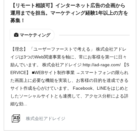
【リモート相談可】インターネット広告の企画から
¥2,000
¥3,000
¥4,000
¥5,000〜
運用までを担当。マーケティング経験1年以上の方を
募集！
指定なし
検索
マーケティング
【理念】 「ユーザーファーストで考える」 株式会社アドレ
イジは3つのWeb関連事業を軸に、常にお客様を第一に日々
励んでいます。 株式会社アドレイジ:http://ad-rage.com/ 【S
ERVICE】 ■WEBサイト制作事業 →スマートフォンの限られ
た画面上に必要な機能を実装し、お客様の目的を達成できる
サイト作成を心がけています。 Facebook、LINEをはじめと
したソーシャルサイトとも連携して、アクセス分析による詳
細な効...
株式会社アドレイジ