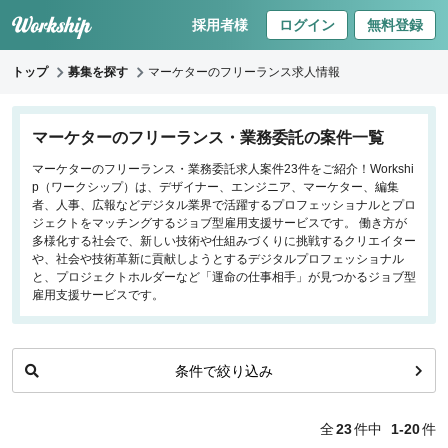
採用者様
ログイン
無料登録
トップ
募集を探す
マーケターのフリーランス求人情報
キーワードで探す
マーケターのフリーランス・業務委託の案件一覧
マーケターのフリーランス・業務委託求人案件23件をご紹介！Workshi
職種
p（ワークシップ）は、デザイナー、エンジニア、マーケター、編集
者、人事、広報などデジタル業界で活躍するプロフェッショナルとプロ
フロントエンドエンジニア
ジェクトをマッチングするジョブ型雇用支援サービスです。 働き方が
多様化する社会で、新しい技術や仕組みづくりに挑戦するクリエイター
バックエンドエンジニア
や、社会や技術革新に貢献しようとするデジタルプロフェッショナル
インフラエンジニア
と、プロジェクトホルダーなど「運命の仕事相手」が見つかるジョブ型
iOS/Androidアプリエンジニア
雇用支援サービスです。
データサイエンティスト
条件で絞り込み
働き方
リモートのみ
全
23
件中
1-20
件
リモート希望