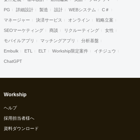
PG
詳細設計
製造
設計
WEBシステム
C＃
マネージャー
決済サービス
オンライン
戦略立案
SEOマーケティング
商談
リクルーティング
女性
モバイルアプリ
マッチングアプリ
分析基盤
Embulk
ETL
ELT
Workship限定案件
イチジュウ
ChatGPT
Workship
ヘルプ
採用担当者様へ
資料ダウンロード