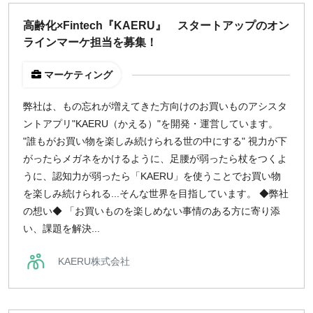
どちらでも可
高齢化×Fintech『KAERU』 スタートアップのオン
出社希望
ラインマーケ担当を募集！
出社のみ
マーケティング
特徴
弊社は、もの忘れが増えてきた方向けのお買いものアシスタ
直接契約
ントアプリ"KAERU（かえる）"を開発・運営しています。
副業OK
"誰もがお買い物を楽しみ続けられる世の中にする" 視力が下
新規事業
がったらメガネをかけるように、足腰が弱ったら杖をつくよ
スタートアップ
うに、認知力が弱ったら「KAERU」を使うことでお買い物
土日週末OK
を楽しみ続けられる...そんな世界を目指しています。 ◆弊社
の想い◆ 「お買いものを楽しめない事情のある方に寄り添
い、課題を解決...
稼働時間
週5日
KAERU株式会社
週4日
週3日
週2日