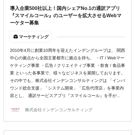
週1日
導入企業500社以上！国内シェアNo.1の通訳アプリ
『スマイルコール』のユーザーを拡大させるWebマ
ーケター募集
地域
東京
マーケティング
大阪
2010年4月に創業10周年を迎えたインデングループは、 関西
名古屋
中心の拠点から全国主要都市に拠点を持ち、 ・IT / Webマー
京都
ケティング事業 ・広告 / クリエイティブ事業 ・飲食 / 食品事
福岡
業 といった各事業で、様々なビジネスを展開しております。
その中でも、株式会社インデンコンサルティングは 「インバ
募集状況
ウンド総合支援」「システム開発」「広告代理店」を事業内
容とし、 通訳サービスアプリ『スマイルコール』を手が...
募集中のみ表示
株式会社インデンコンサルティング
時給
1,500
円 以上