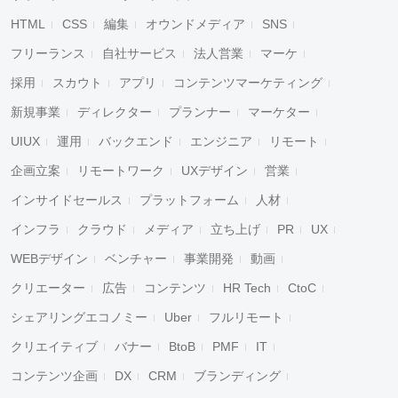
HTML
CSS
編集
オウンドメディア
SNS
フリーランス
自社サービス
法人営業
マーケ
採用
スカウト
アプリ
コンテンツマーケティング
新規事業
ディレクター
プランナー
マーケター
UIUX
運用
バックエンド
エンジニア
リモート
企画立案
リモートワーク
UXデザイン
営業
インサイドセールス
プラットフォーム
人材
インフラ
クラウド
メディア
立ち上げ
PR
UX
WEBデザイン
ベンチャー
事業開発
動画
クリエーター
広告
コンテンツ
HR Tech
CtoC
キャンセル
検索
シェアリングエコノミー
Uber
フルリモート
クリエイティブ
バナー
BtoB
PMF
IT
コンテンツ企画
DX
CRM
ブランディング