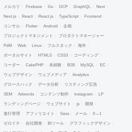
メルカリ
Firebase
Go
GCP
GraphQL
Next
Next.js
React
React.js
TypeScript
Frontend
コンサル
Flutter
Android
企画
プロジェクトマネジメント
プロダクトマネージャー
PdM
Web
Linux
フルスタック
海外
ポータルサイト
HTML5
CSS3
コーディング
コーダー
CakePHP
未経験
B2B
MySQL
EC
ウェブデザイン
ウェブメディア
Analytics
グロースハック
データ分析
リスティング広告
SEM
Adwords
コンテンツ制作
instagram
LP
ランディングページ
ウェブサイト
js
開発
進行管理
アフィリエイト
Sass
メール
0→1
ゼロイチ
自社開発
BIツール
グラフィックデザイン