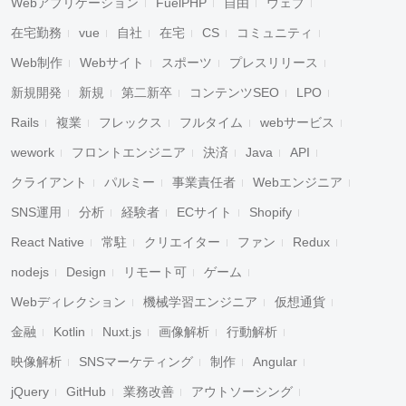
Webアプリケーション
FuelPHP
自由
ウェブ
在宅勤務
vue
自社
在宅
CS
コミュニティ
Web制作
Webサイト
スポーツ
プレスリリース
新規開発
新規
第二新卒
コンテンツSEO
LPO
Rails
複業
フレックス
フルタイム
webサービス
wework
フロントエンジニア
決済
Java
API
クライアント
パルミー
事業責任者
Webエンジニア
SNS運用
分析
経験者
ECサイト
Shopify
React Native
常駐
クリエイター
ファン
Redux
nodejs
Design
リモート可
ゲーム
Webディレクション
機械学習エンジニア
仮想通貨
金融
Kotlin
Nuxt.js
画像解析
行動解析
映像解析
SNSマーケティング
制作
Angular
jQuery
GitHub
業務改善
アウトソーシング