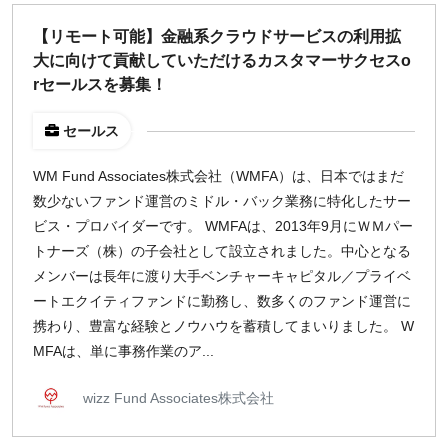
どちらでも可
【リモート可能】金融系クラウドサービスの利用拡
出社希望
大に向けて貢献していただけるカスタマーサクセスo
出社のみ
rセールスを募集！
セールス
特徴
直接契約
WM Fund Associates株式会社（WMFA）は、日本ではまだ
副業OK
数少ないファンド運営のミドル・バック業務に特化したサー
新規事業
ビス・プロバイダーです。 WMFAは、2013年9月にＷＭパー
スタートアップ
トナーズ（株）の子会社として設立されました。中心となる
土日週末OK
メンバーは長年に渡り大手ベンチャーキャピタル／プライベ
ートエクイティファンドに勤務し、数多くのファンド運営に
携わり、豊富な経験とノウハウを蓄積してまいりました。 W
稼働時間
MFAは、単に事務作業のア...
週5日
週4日
wizz Fund Associates株式会社
週3日
週2日