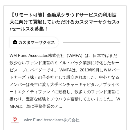
週1日
【リモート可能】金融系クラウドサービスの利用拡
大に向けて貢献していただけるカスタマーサクセスo
地域
rセールスを募集！
東京
大阪
カスタマーサクセス
名古屋
WM Fund Associates株式会社（WMFA）は、日本ではまだ
京都
数少ないファンド運営のミドル・バック業務に特化したサー
福岡
ビス・プロバイダーです。 WMFAは、2013年9月にＷＭパー
トナーズ（株）の子会社として設立されました。中心となる
募集状況
メンバーは長年に渡り大手ベンチャーキャピタル／プライベ
ートエクイティファンドに勤務し、数多くのファンド運営に
募集中のみ表示
携わり、豊富な経験とノウハウを蓄積してまいりました。 W
MFAは、単に事務作業のア...
時給
wizz Fund Associates株式会社
1,500
円 以上