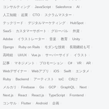
コンサルティング
JavaScript
Salesforce
AI
人工知能
起業
CTO
スクラムマスター
テックリード
デジタルマーケティング
HubSpot
SaaS
カスタマーサポート
グローバル
外資
Adobe
イラストレーター
音楽
教育
Unity
Django
Ruby on Rails
モダンな技術
長期継続も可
高時給
UI/UX
Vue.js
サーバーサイド
イラスト
記事
マネジメント
プロモーション
C#
VR
AR
Webデザイナー
Webアプリ
iOS
Swift
エンタメ
Ruby
Backend
アーティスト
toC
C向け
メルカリ
Firebase
Go
GCP
GraphQL
Next
Next.js
React
React.js
TypeScript
Frontend
コンサル
Flutter
Android
企画