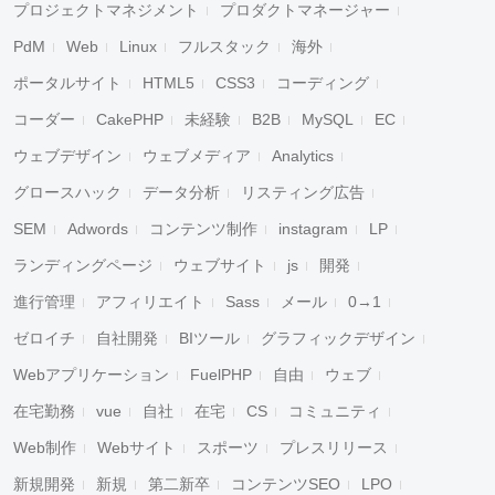
プロジェクトマネジメント
プロダクトマネージャー
PdM
Web
Linux
フルスタック
海外
ポータルサイト
HTML5
CSS3
コーディング
コーダー
CakePHP
未経験
B2B
MySQL
EC
ウェブデザイン
ウェブメディア
Analytics
グロースハック
データ分析
リスティング広告
SEM
Adwords
コンテンツ制作
instagram
LP
ランディングページ
ウェブサイト
js
開発
進行管理
アフィリエイト
Sass
メール
0→1
ゼロイチ
自社開発
BIツール
グラフィックデザイン
Webアプリケーション
FuelPHP
自由
ウェブ
在宅勤務
vue
自社
在宅
CS
コミュニティ
Web制作
Webサイト
スポーツ
プレスリリース
新規開発
新規
第二新卒
コンテンツSEO
LPO