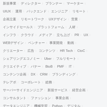
新規事業
ディレクター
プランナー
マーケター
UIUX
運用
バックエンド
エンジニア
リモート
企画立案
リモートワーク
UXデザイン
営業
インサイドセールス
プラットフォーム
人材
インフラ
クラウド
メディア
立ち上げ
PR
UX
WEBデザイン
ベンチャー
事業開発
動画
クリエーター
広告
コンテンツ
HR Tech
CtoC
シェアリングエコノミー
Uber
フルリモート
クリエイティブ
バナー
BtoB
PMF
IT
コンテンツ企画
DX
CRM
ブランディング
テレアポ
コーポレート
総務
サーバーサイドエンジニア
新規サービス
経営企画
コンサルタント
ファッション
事業企画
データエンジニア
機械学習
Python
デジタル