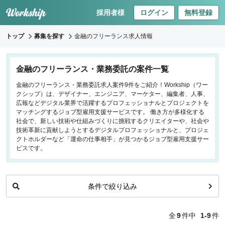
採用者様
ログイン
無料登録
トップ
募集を探す
金融のフリーランス求人情報
キーワードで探す
金融のフリーランス・業務委託の案件一覧
金融のフリーランス・業務委託求人案件9件をご紹介！Workship（ワー
職種
クシップ）は、デザイナー、エンジニア、マーケター、編集者、人事、
広報などデジタル業界で活躍するプロフェッショナルとプロジェクトを
フロントエンドエンジニア
マッチングするジョブ型雇用支援サービスです。 働き方が多様化する
社会で、新しい技術や仕組みづくりに挑戦するクリエイターや、社会や
バックエンドエンジニア
技術革新に貢献しようとするデジタルプロフェッショナルと、プロジェ
インフラエンジニア
クトホルダーなど「運命の仕事相手」が見つかるジョブ型雇用支援サー
iOS/Androidアプリエンジニア
ビスです。
データサイエンティスト
条件で絞り込み
働き方
リモートのみ
全
9
件中
1-9
件
リモート希望