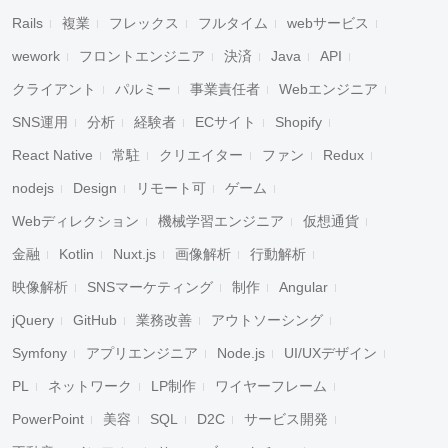
Rails
複業
フレックス
フルタイム
webサービス
wework
フロントエンジニア
決済
Java
API
クライアント
パルミー
事業責任者
Webエンジニア
SNS運用
分析
経験者
ECサイト
Shopify
React Native
常駐
クリエイター
ファン
Redux
nodejs
Design
リモート可
ゲーム
Webディレクション
機械学習エンジニア
仮想通貨
金融
Kotlin
Nuxt.js
画像解析
行動解析
映像解析
SNSマーケティング
制作
Angular
jQuery
GitHub
業務改善
アウトソーシング
Symfony
アプリエンジニア
Node.js
UI/UXデザイン
PL
ネットワーク
LP制作
ワイヤーフレーム
PowerPoint
美容
SQL
D2C
サービス開発
キャンセル
検索