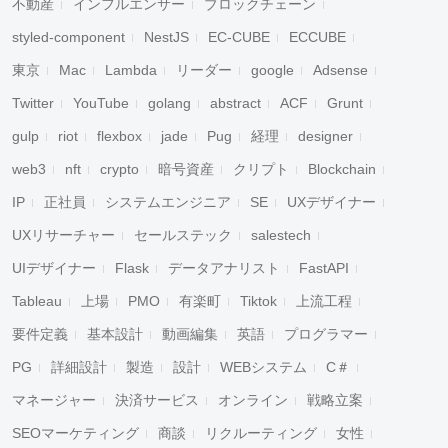
不動産
インフルエンサー
ブロックチェーン
styled-component
NestJS
EC-CUBE
ECCUBE
東京
Mac
Lambda
リーダー
google
Adsense
Twitter
YouTube
golang
abstract
ACF
Grunt
gulp
riot
flexbox
jade
Pug
経理
designer
web3
nft
crypto
暗号資産
クリプト
Blockchain
IP
正社員
システムエンジニア
SE
UXデザイナー
UXリサーチャー
セールステック
salestech
UIデザイナー
Flask
データアナリスト
FastAPI
Tableau
上場
PMO
有楽町
Tiktok
上流工程
要件定義
基本設計
動画編集
英語
プログラマー
PG
詳細設計
製造
設計
WEBシステム
C＃
マネージャー
決済サービス
オンライン
戦略立案
SEOマーケティング
商談
リクルーティング
女性