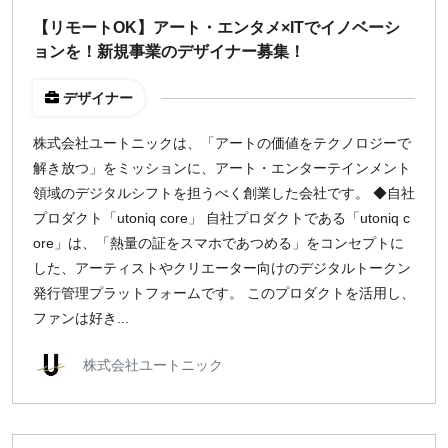
週1日
【リモートOK】アート・エンタメ×ITでイノベーシ
ョンを！新規事業のデザイナー募集！
地域
デザイナー
東京
大阪
株式会社ユートニックは、「アートの価値をテクノロジーで
解き放つ」をミッションに、アート・エンターテインメント
名古屋
領域のデジタルシフトを担うべく創業した会社です。 ◆自社
京都
プロダクト「utoniq core」 自社プロダクトである「utoniq c
福岡
ore」は、「熱量の証をスマホであつめる」をコンセプトに
した、アーティストやクリエーター向けのデジタルトークン
募集状況
発行管理プラットフォームです。 このプロダクトを活用し、
ファンは好き...
募集中のみ表示
株式会社ユートニック
時給
1,500
円 以上