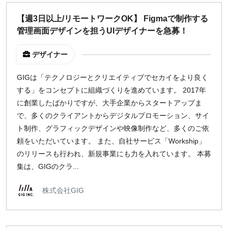
どちらでも可
【週3日以上/リモートワークOK】 Figmaで制作する
出社希望
管理画面デザインを担うUIデザイナーを急募！
出社のみ
デザイナー
特徴
GIGは「テクノロジーとクリエイティブでセカイをより良く
直接契約
する」をコンセプトに組織づくりを進めています。 2017年
副業OK
に創業したばかりですが、大手企業からスタートアップま
新規事業
で、多くのクライアントからデジタルプロモーション、サイ
スタートアップ
ト制作、グラフィックデザインや映像制作など、多くのご依
土日週末OK
頼をいただいています。 また、自社サービス「Workship」
のリリースも行われ、新規事業にも力を入れています。 本募
集は、GIGのクラ...
稼働時間
週5日
株式会社GIG
週4日
週3日
週2日