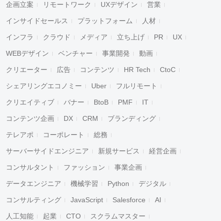
企画立案
リモートワーク
UXデザイン
営業
インサイドセールス
プラットフォーム
人材
インフラ
クラウド
メディア
立ち上げ
PR
UX
WEBデザイン
ベンチャー
事業開発
動画
クリエーター
広告
コンテンツ
HR Tech
CtoC
シェアリングエコノミー
Uber
フルリモート
クリエイティブ
バナー
BtoB
PMF
IT
コンテンツ企画
DX
CRM
ブランディング
テレアポ
コーポレート
総務
サーバーサイドエンジニア
新規サービス
経営企画
コンサルタント
ファッション
事業企画
データエンジニア
機械学習
Python
デジタル
コンサルティング
JavaScript
Salesforce
AI
人工知能
起業
CTO
スクラムマスター