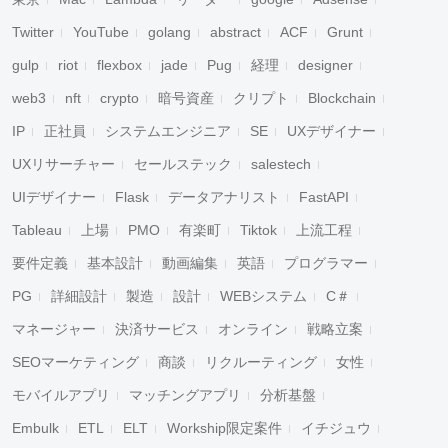
Twitter
YouTube
golang
abstract
ACF
Grunt
gulp
riot
flexbox
jade
Pug
経理
designer
web3
nft
crypto
暗号資産
クリプト
Blockchain
IP
正社員
システムエンジニア
SE
UXデザイナー
UXリサーチャー
セールステック
salestech
UIデザイナー
Flask
データアナリスト
FastAPI
Tableau
上場
PMO
有楽町
Tiktok
上流工程
要件定義
基本設計
動画編集
英語
プログラマー
PG
詳細設計
製造
設計
WEBシステム
C＃
マネージャー
決済サービス
オンライン
戦略立案
SEOマーケティング
商談
リクルーティング
女性
モバイルアプリ
マッチングアプリ
分析基盤
Embulk
ETL
ELT
Workship限定案件
イチジュウ