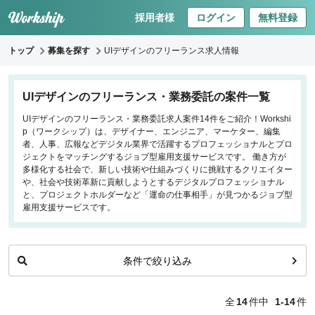
採用者様
ログイン
無料登録
トップ
募集を探す
UIデザインのフリーランス求人情報
キーワードで探す
UIデザインのフリーランス・業務委託の案件一覧
UIデザインのフリーランス・業務委託求人案件14件をご紹介！Workshi
職種
p（ワークシップ）は、デザイナー、エンジニア、マーケター、編集
者、人事、広報などデジタル業界で活躍するプロフェッショナルとプロ
フロントエンドエンジニア
ジェクトをマッチングするジョブ型雇用支援サービスです。 働き方が
多様化する社会で、新しい技術や仕組みづくりに挑戦するクリエイター
バックエンドエンジニア
や、社会や技術革新に貢献しようとするデジタルプロフェッショナル
インフラエンジニア
と、プロジェクトホルダーなど「運命の仕事相手」が見つかるジョブ型
iOS/Androidアプリエンジニア
雇用支援サービスです。
データサイエンティスト
条件で絞り込み
働き方
リモートのみ
全
14
件中
1-14
件
リモート希望