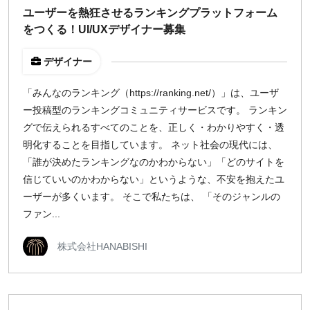
ユーザーを熱狂させるランキングプラットフォーム
¥2,000
¥3,000
¥4,000
¥5,000〜
をつくる！UI/UXデザイナー募集
指定なし
検索
デザイナー
「みんなのランキング（https://ranking.net/）」は、ユーザ
ー投稿型のランキングコミュニティサービスです。 ランキン
グで伝えられるすべてのことを、正しく・わかりやすく・透
明化することを目指しています。 ネット社会の現代には、
「誰が決めたランキングなのかわからない」「どのサイトを
信じていいのかわからない」というような、不安を抱えたユ
ーザーが多くいます。 そこで私たちは、 「そのジャンルの
ファン...
株式会社HANABISHI