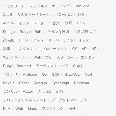
テックリード
デジタルマーケティング
HubSpot
SaaS
カスタマーサポート
グローバル
外資
Adobe
イラストレーター
音楽
教育
Unity
Django
Ruby on Rails
モダンな技術
長期継続も可
高時給
UI/UX
Vue.js
サーバーサイド
イラスト
記事
マネジメント
プロモーション
C#
VR
AR
Webデザイナー
Webアプリ
iOS
Swift
エンタメ
Ruby
Backend
アーティスト
toC
C向け
メルカリ
Firebase
Go
GCP
GraphQL
Next
Next.js
React
React.js
TypeScript
Frontend
コンサル
Flutter
Android
企画
プロジェクトマネジメント
プロダクトマネージャー
PdM
Web
Linux
フルスタック
海外