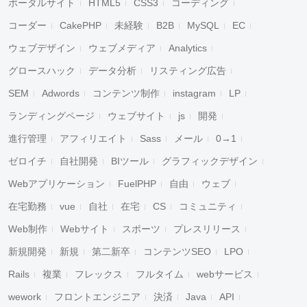
ポータルサイト
HTML5
CSS3
コーディング
コーダー
CakePHP
未経験
B2B
MySQL
EC
ウェブデザイン
ウェブメディア
Analytics
グロースハック
データ分析
リスティング広告
SEM
Adwords
コンテンツ制作
instagram
LP
ランディングページ
ウェブサイト
js
開発
進行管理
アフィリエイト
Sass
メール
0→1
ゼロイチ
自社開発
BIツール
グラフィックデザイン
Webアプリケーション
FuelPHP
自由
ウェブ
在宅勤務
vue
自社
在宅
CS
コミュニティ
Web制作
Webサイト
スポーツ
プレスリリース
新規開発
新規
第二新卒
コンテンツSEO
LPO
Rails
複業
フレックス
フルタイム
webサービス
wework
フロントエンジニア
決済
Java
API