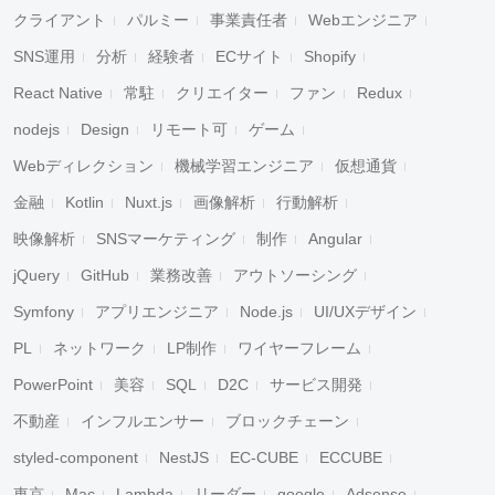
クライアント
パルミー
事業責任者
Webエンジニア
キャンセル
検索
SNS運用
分析
経験者
ECサイト
Shopify
React Native
常駐
クリエイター
ファン
Redux
nodejs
Design
リモート可
ゲーム
Webディレクション
機械学習エンジニア
仮想通貨
金融
Kotlin
Nuxt.js
画像解析
行動解析
映像解析
SNSマーケティング
制作
Angular
jQuery
GitHub
業務改善
アウトソーシング
Symfony
アプリエンジニア
Node.js
UI/UXデザイン
PL
ネットワーク
LP制作
ワイヤーフレーム
PowerPoint
美容
SQL
D2C
サービス開発
不動産
インフルエンサー
ブロックチェーン
styled-component
NestJS
EC-CUBE
ECCUBE
東京
Mac
Lambda
リーダー
google
Adsense