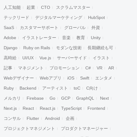
人工知能
起業
CTO
スクラムマスター
テックリード
デジタルマーケティング
HubSpot
SaaS
カスタマーサポート
グローバル
外資
Adobe
イラストレーター
音楽
教育
Unity
Django
Ruby on Rails
モダンな技術
長期継続も可
高時給
UI/UX
Vue.js
サーバーサイド
イラスト
記事
マネジメント
プロモーション
C#
VR
AR
Webデザイナー
Webアプリ
iOS
Swift
エンタメ
Ruby
Backend
アーティスト
toC
C向け
メルカリ
Firebase
Go
GCP
GraphQL
Next
Next.js
React
React.js
TypeScript
Frontend
コンサル
Flutter
Android
企画
プロジェクトマネジメント
プロダクトマネージャー