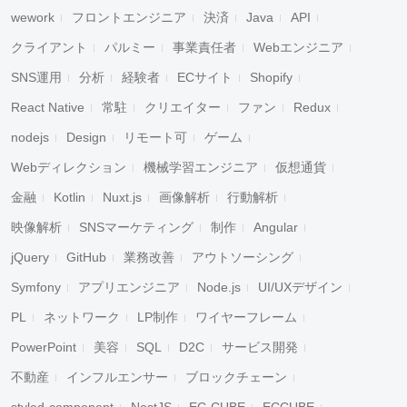
wework
フロントエンジニア
決済
Java
API
クライアント
パルミー
事業責任者
Webエンジニア
SNS運用
分析
経験者
ECサイト
Shopify
React Native
常駐
クリエイター
ファン
Redux
nodejs
Design
リモート可
ゲーム
Webディレクション
機械学習エンジニア
仮想通貨
金融
Kotlin
Nuxt.js
画像解析
行動解析
映像解析
SNSマーケティング
制作
Angular
jQuery
GitHub
業務改善
アウトソーシング
Symfony
アプリエンジニア
Node.js
UI/UXデザイン
PL
ネットワーク
LP制作
ワイヤーフレーム
PowerPoint
美容
SQL
D2C
サービス開発
不動産
インフルエンサー
ブロックチェーン