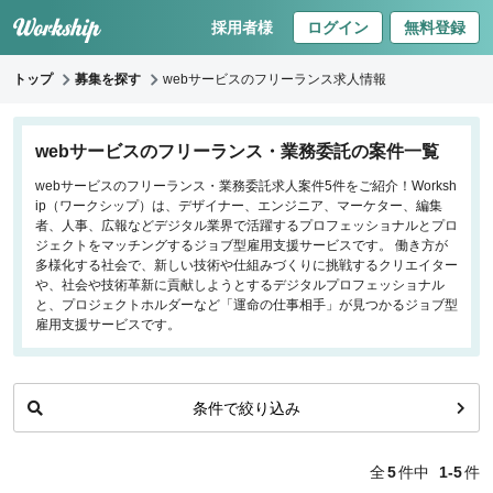
採用者様
ログイン
無料登録
トップ
募集を探す
webサービスのフリーランス求人情報
キーワードで探す
webサービスのフリーランス・業務委託の案件一覧
webサービスのフリーランス・業務委託求人案件5件をご紹介！Worksh
職種
ip（ワークシップ）は、デザイナー、エンジニア、マーケター、編集
者、人事、広報などデジタル業界で活躍するプロフェッショナルとプロ
フロントエンドエンジニア
ジェクトをマッチングするジョブ型雇用支援サービスです。 働き方が
多様化する社会で、新しい技術や仕組みづくりに挑戦するクリエイター
バックエンドエンジニア
や、社会や技術革新に貢献しようとするデジタルプロフェッショナル
インフラエンジニア
と、プロジェクトホルダーなど「運命の仕事相手」が見つかるジョブ型
iOS/Androidアプリエンジニア
雇用支援サービスです。
データサイエンティスト
条件で絞り込み
働き方
リモートのみ
全
5
件中
1-5
件
リモート希望