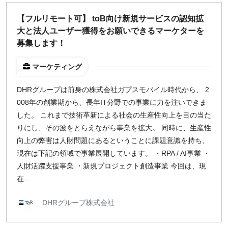
どちらでも可
【フルリモート可】 toB向け新規サービスの認知拡
出社希望
大と法人ユーザー獲得をお願いできるマーケターを
出社のみ
募集します！
マーケティング
特徴
直接契約
DHRグループは前身の株式会社ガプスモバイル時代から、 2
副業OK
008年の創業期から、長年IT分野での事業に力を注いできま
新規事業
した。 これまで技術革新による社会の生産性向上を目の当た
スタートアップ
りにし、その波をとらえながら事業を拡大。 同時に、生産性
土日週末OK
向上の弊害は人財問題にあるということに課題意識を持ち、
現在は下記の領域で事業展開しています。 ・RPA / AI事業 ・
人財活躍支援事業 ・新規プロジェクト創造事業 今回は、現
稼働時間
在...
週5日
週4日
DHRグループ株式会社
週3日
週2日