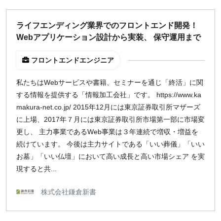
週1日
ライフエンディング業界でのフロントエンド開発！
Webアプリケーション設計から実装、 保守運用まで
地域
東京
フロントエンドエンジニア
大阪
私たちはWebサービスや書籍、セミナーを通じ「終活」に関
名古屋
する情報を提供する「情報加工会社」です。 https://www.ka
京都
makura-net.co.jp/ 2015年12月には東京証券取引所マザーズ
福岡
に上場、2017年７月には東京証券取引所市場第一部に市場変
更し、 主力事業であるWeb事業は３年連続で増収・増益を
募集状況
続けています。 今後は主力サイトである「いい葬儀」「いい
お墓」「いい仏壇」において高い成長と高い市場シェア を実
募集中のみ表示
現すると共...
時給
株式会社鎌倉新書
1,500
円 以上