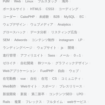
PdM
Web
Linux
フルスタック
海外
ポータルサイト
HTML5
CSS3
コーディング
コーダー
CakePHP
未経験
B2B
MySQL
EC
ウェブデザイン
ウェブメディア
Analytics
グロースハック
データ分析
リスティング広告
SEM
Adwords
コンテンツ制作
instagram
LP
ランディングページ
ウェブサイト
js
開発
進行管理
アフィリエイト
Sass
メール
0→1
ゼロイチ
自社開発
BIツール
グラフィックデザイン
Webアプリケーション
FuelPHP
自由
ウェブ
在宅勤務
vue
自社
在宅
CS
コミュニティ
Web制作
Webサイト
スポーツ
プレスリリース
新規開発
新規
第二新卒
コンテンツSEO
LPO
Rails
複業
フレックス
フルタイム
webサービス