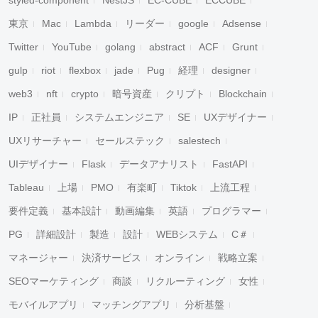
styled-component
NestJS
EC-CUBE
ECCUBE
東京
Mac
Lambda
リーダー
google
Adsense
Twitter
YouTube
golang
abstract
ACF
Grunt
gulp
riot
flexbox
jade
Pug
経理
designer
web3
nft
crypto
暗号資産
クリプト
Blockchain
IP
正社員
システムエンジニア
SE
UXデザイナー
UXリサーチャー
セールステック
salestech
UIデザイナー
Flask
データアナリスト
FastAPI
Tableau
上場
PMO
有楽町
Tiktok
上流工程
要件定義
基本設計
動画編集
英語
プログラマー
キャンセル
検索
PG
詳細設計
製造
設計
WEBシステム
C＃
マネージャー
決済サービス
オンライン
戦略立案
SEOマーケティング
商談
リクルーティング
女性
モバイルアプリ
マッチングアプリ
分析基盤