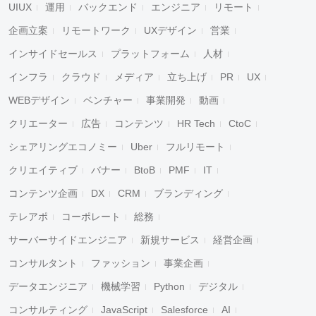
UIUX
運用
バックエンド
エンジニア
リモート
企画立案
リモートワーク
UXデザイン
営業
インサイドセールス
プラットフォーム
人材
インフラ
クラウド
メディア
立ち上げ
PR
UX
WEBデザイン
ベンチャー
事業開発
動画
クリエーター
広告
コンテンツ
HR Tech
CtoC
シェアリングエコノミー
Uber
フルリモート
クリエイティブ
バナー
BtoB
PMF
IT
コンテンツ企画
DX
CRM
ブランディング
テレアポ
コーポレート
総務
サーバーサイドエンジニア
新規サービス
経営企画
コンサルタント
ファッション
事業企画
データエンジニア
機械学習
Python
デジタル
コンサルティング
JavaScript
Salesforce
AI