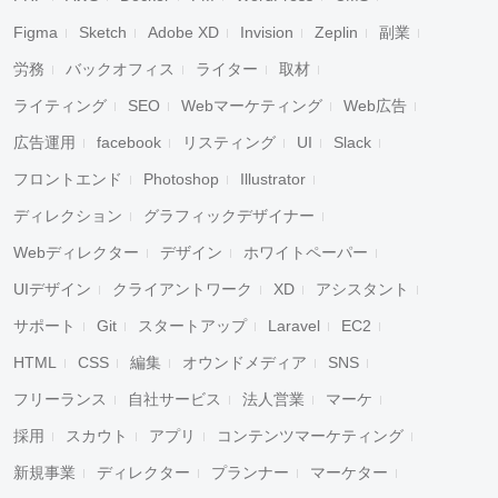
Figma
Sketch
Adobe XD
Invision
Zeplin
副業
労務
バックオフィス
ライター
取材
ライティング
SEO
Webマーケティング
Web広告
広告運用
facebook
リスティング
UI
Slack
フロントエンド
Photoshop
Illustrator
ディレクション
グラフィックデザイナー
Webディレクター
デザイン
ホワイトペーパー
UIデザイン
クライアントワーク
XD
アシスタント
サポート
Git
スタートアップ
Laravel
EC2
HTML
CSS
編集
オウンドメディア
SNS
フリーランス
自社サービス
法人営業
マーケ
採用
スカウト
アプリ
コンテンツマーケティング
新規事業
ディレクター
プランナー
マーケター