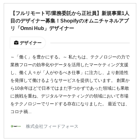
¥2,000
¥3,000
¥4,000
¥5,000〜
【フルリモート可/業務委託から正社員】新規事業1人
目のデザイナー募集！Shopifyのオムニチャネルアプ
指定なし
検索
リ「Omni Hub」デザイナー
デザイナー
～「働く」を豊かにする。～ 私たちは、テクノロジーの力で
業務フローの効率化やデータを活用したマーケティング支援
し、働く人々が「人がやるべき仕事」に注力し、より創造性
を発揮して働けるようなサービスを提供しています。 創業か
ら10余年ほどで日本ではまだ手つかずであった領域にも果敢
に挑戦を重ね、デジタルマーケティングの領域において市場
をテクノロジーでリードする存在になりました。 最近では、
コロナ禍...
株式会社フィードフォース