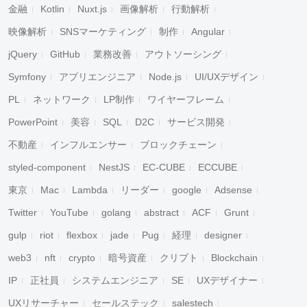
金融
Kotlin
Nuxt.js
画像解析
行動解析
映像解析
SNSマーケティング
制作
Angular
jQuery
GitHub
業務改善
アウトソーシング
Symfony
アプリエンジニア
Node.js
UI/UXデザイン
PL
ネットワーク
LP制作
ワイヤーフレーム
PowerPoint
美容
SQL
D2C
サービス開発
不動産
インフルエンサー
ブロックチェーン
styled-component
NestJS
EC-CUBE
ECCUBE
東京
Mac
Lambda
リーダー
google
Adsense
Twitter
YouTube
golang
abstract
ACF
Grunt
gulp
riot
flexbox
jade
Pug
経理
designer
web3
nft
crypto
暗号資産
クリプト
Blockchain
IP
正社員
システムエンジニア
SE
UXデザイナー
UXリサーチャー
セールステック
salestech