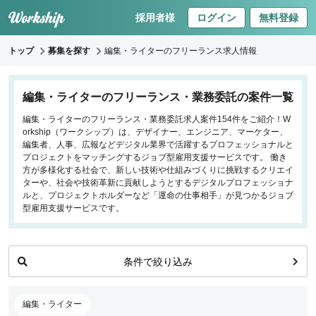
採用者様
ログイン
無料登録
トップ
募集を探す
編集・ライターのフリーランス求人情報
キーワードで探す
編集・ライターのフリーランス・業務委託の案件一覧
編集・ライターのフリーランス・業務委託求人案件154件をご紹介！W
職種
orkship（ワークシップ）は、デザイナー、エンジニア、マーケター、
編集者、人事、広報などデジタル業界で活躍するプロフェッショナルと
フロントエンドエンジニア
プロジェクトをマッチングするジョブ型雇用支援サービスです。 働き
方が多様化する社会で、新しい技術や仕組みづくりに挑戦するクリエイ
バックエンドエンジニア
ターや、社会や技術革新に貢献しようとするデジタルプロフェッショナ
インフラエンジニア
ルと、プロジェクトホルダーなど「運命の仕事相手」が見つかるジョブ
iOS/Androidアプリエンジニア
型雇用支援サービスです。
データサイエンティスト
プロジェクトマネージャー
条件で絞り込み
プランナー・ディレクター
デザイナー
マーケティング
編集・ライター