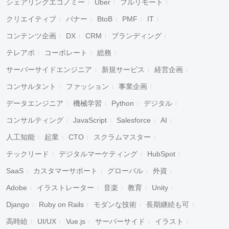
シェアリングエコノミー
Uber
フルリモート
クリエイティブ
バナー
BtoB
PMF
IT
コンテンツ企画
DX
CRM
ブランディング
テレアポ
コーポレート
総務
サーバーサイドエンジニア
新規サービス
経営企画
コンサルタント
ファッション
事業企画
データエンジニア
機械学習
Python
デジタル
コンサルティング
JavaScript
Salesforce
AI
人工知能
起業
CTO
スクラムマスター
テックリード
デジタルマーケティング
HubSpot
SaaS
カスタマーサポート
グローバル
外資
Adobe
イラストレーター
音楽
教育
Unity
Django
Ruby on Rails
モダンな技術
長期継続も可
高時給
UI/UX
Vue.js
サーバーサイド
イラスト