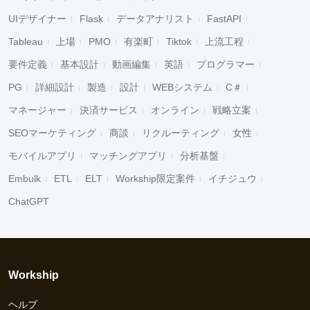
UIデザイナー
Flask
データアナリスト
FastAPI
Tableau
上場
PMO
有楽町
Tiktok
上流工程
要件定義
基本設計
動画編集
英語
プログラマー
PG
詳細設計
製造
設計
WEBシステム
C＃
マネージャー
決済サービス
オンライン
戦略立案
SEOマーケティング
商談
リクルーティング
女性
モバイルアプリ
マッチングアプリ
分析基盤
Embulk
ETL
ELT
Workship限定案件
イチジュウ
ChatGPT
Workship
ヘルプ