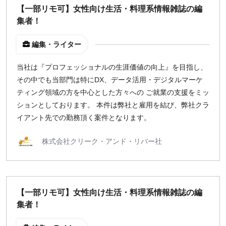
出社のみ
【一部リモ可】女性向け生活・料理系情報雑誌の編
集者！
特徴
編集・ライター
直接契約
当社は『プロフェッショナルの生涯価値の向上』を目指し、
副業OK
その中でも当部門は特にDX、データ活用・デジタルマーケ
新規事業
ティング領域の方を中心とした方々への ご就業の支援をミッ
スタートアップ
ションとしております。 本件は弊社と雇用を結び、弊社クラ
土日週末OK
イアント先での勤務頂く案件となります。
稼働時間
株式会社クリーク・アンド・リバー社
週5日
週4日
週3日
【一部リモ可】女性向け生活・料理系情報雑誌の編
週2日
集者！
週1日