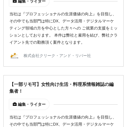
編集・ライター
地域
当社は『プロフェッショナルの生涯価値の向上』を目指し、
東京
その中でも当部門は特にDX、データ活用・デジタルマーケ
大阪
ティング領域の方を中心とした方々への ご就業の支援をミッ
名古屋
ションとしております。 本件は弊社と雇用を結び、弊社クラ
京都
イアント先での勤務頂く案件となります。
福岡
株式会社クリーク・アンド・リバー社
募集状況
募集中のみ表示
【一部リモ可】女性向け生活・料理系情報雑誌の編
集者！
時給
1,500
円 以上
編集・ライター
当社は『プロフェッショナルの生涯価値の向上』を目指し、
¥2,000
¥3,000
¥4,000
¥5,000〜
その中でも当部門は特にDX、データ活用・デジタルマーケ