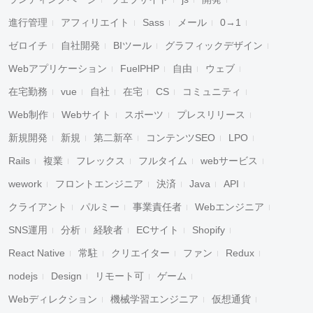
進行管理
アフィリエイト
Sass
メール
0→1
ゼロイチ
自社開発
BIツール
グラフィックデザイン
Webアプリケーション
FuelPHP
自由
ウェブ
在宅勤務
vue
自社
在宅
CS
コミュニティ
Web制作
Webサイト
スポーツ
プレスリリース
新規開発
新規
第二新卒
コンテンツSEO
LPO
Rails
複業
フレックス
フルタイム
webサービス
wework
フロントエンジニア
決済
Java
API
クライアント
パルミー
事業責任者
Webエンジニア
SNS運用
分析
経験者
ECサイト
Shopify
React Native
常駐
クリエイター
ファン
Redux
nodejs
Design
リモート可
ゲーム
Webディレクション
機械学習エンジニア
仮想通貨