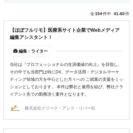
編集・ライター
フォトグラファー
全
154
件中
41-60
件
セールス
コーポレート・スタッフ
【ほぼフルリモ】医療系サイト企業でWebメディア
人事
編集アシスタント！
広報
経営陣・コーポレート
編集・ライター
顧問・講師
カスタマーサクセス
当社は『プロフェッショナルの生涯価値の向上』を目指し、
その他
その中でも当部門は特にDX、データ活用・デジタルマーケ
閉じる
ティング領域の方を中心とした方々への ご就業の支援をミッ
ションとしております。 本件は弊社と雇用を結び、弊社クラ
イアント先での勤務頂く案件となります。
働き方
リモートのみ
株式会社クリーク・アンド・リバー社
リモート希望
どちらでも可
出社希望