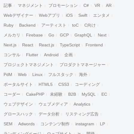
記事
マネジメント
プロモーション
C#
VR
AR
Webデザイナー
Webアプリ
iOS
Swift
エンタメ
Ruby
Backend
アーティスト
toC
C向け
メルカリ
Firebase
Go
GCP
GraphQL
Next
Next.js
React
React.js
TypeScript
Frontend
コンサル
Flutter
Android
企画
プロジェクトマネジメント
プロダクトマネージャー
キャンセル
検索
PdM
Web
Linux
フルスタック
海外
ポータルサイト
HTML5
CSS3
コーディング
コーダー
CakePHP
未経験
B2B
MySQL
EC
ウェブデザイン
ウェブメディア
Analytics
グロースハック
データ分析
リスティング広告
SEM
Adwords
コンテンツ制作
instagram
LP
ランディングページ
ウェブサイト
js
開発