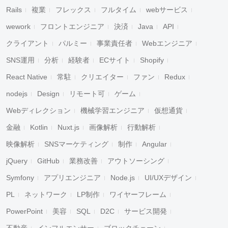
Rails
複業
フレックス
フルタイム
webサービス
wework
フロントエンジニア
決済
Java
API
クライアント
パルミー
事業責任者
Webエンジニア
SNS運用
分析
経験者
ECサイト
Shopify
React Native
常駐
クリエイター
ファン
Redux
nodejs
Design
リモート可
ゲーム
Webディレクション
機械学習エンジニア
仮想通貨
金融
Kotlin
Nuxt.js
画像解析
行動解析
映像解析
SNSマーケティング
制作
Angular
jQuery
GitHub
業務改善
アウトソーシング
Symfony
アプリエンジニア
Node.js
UI/UXデザイン
PL
ネットワーク
LP制作
ワイヤーフレーム
PowerPoint
美容
SQL
D2C
サービス開発