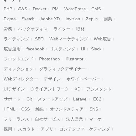
キーワード
PHP
AWS
Docker
PM
WordPress
CMS
Figma
Sketch
Adobe XD
Invision
Zeplin
副業
労務
バックオフィス
ライター
取材
ライティング
SEO
Webマーケティング
Web広告
広告運用
facebook
リスティング
UI
Slack
フロントエンド
Photoshop
Illustrator
ディレクション
グラフィックデザイナー
Webディレクター
デザイン
ホワイトペーパー
UIデザイン
クライアントワーク
XD
アシスタント
サポート
Git
スタートアップ
Laravel
EC2
HTML
CSS
編集
オウンドメディア
SNS
フリーランス
自社サービス
法人営業
マーケ
採用
スカウト
アプリ
コンテンツマーケティング