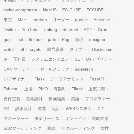
不動産
インフルエンサー
ブロックチェーン
styled-component
NestJS
EC-CUBE
ECCUBE
東京
Mac
Lambda
リーダー
google
Adsense
Twitter
YouTube
golang
abstract
ACF
Grunt
gulp
riot
flexbox
jade
Pug
経理
designer
web3
nft
crypto
暗号資産
クリプト
Blockchain
IP
正社員
システムエンジニア
SE
UXデザイナー
UXリサーチャー
セールステック
salestech
UIデザイナー
Flask
データアナリスト
FastAPI
Tableau
上場
PMO
有楽町
Tiktok
上流工程
要件定義
基本設計
動画編集
英語
プログラマー
PG
詳細設計
製造
設計
WEBシステム
C＃
マネージャー
決済サービス
オンライン
戦略立案
SEOマーケティング
商談
リクルーティング
女性