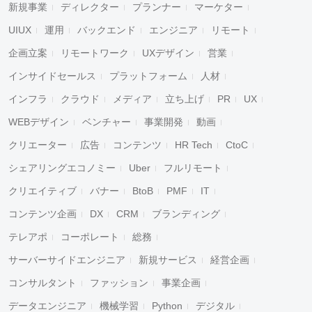
新規事業
ディレクター
プランナー
マーケター
UIUX
運用
バックエンド
エンジニア
リモート
企画立案
リモートワーク
UXデザイン
営業
インサイドセールス
プラットフォーム
人材
インフラ
クラウド
メディア
立ち上げ
PR
UX
WEBデザイン
ベンチャー
事業開発
動画
クリエーター
広告
コンテンツ
HR Tech
CtoC
シェアリングエコノミー
Uber
フルリモート
クリエイティブ
バナー
BtoB
PMF
IT
コンテンツ企画
DX
CRM
ブランディング
テレアポ
コーポレート
総務
サーバーサイドエンジニア
新規サービス
経営企画
コンサルタント
ファッション
事業企画
データエンジニア
機械学習
Python
デジタル