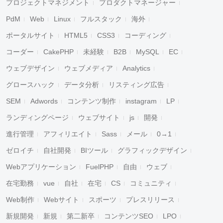
プロジェクトマネジメント
プロダクトマネージャー
PdM
Web
Linux
フルスタック
海外
ポータルサイト
HTML5
CSS3
コーディング
コーダー
CakePHP
未経験
B2B
MySQL
EC
ウェブデザイン
ウェブメディア
Analytics
グロースハック
データ分析
リスティング広告
SEM
Adwords
コンテンツ制作
instagram
LP
ランディングページ
ウェブサイト
js
開発
進行管理
アフィリエイト
Sass
メール
0→1
ゼロイチ
自社開発
BIツール
グラフィックデザイン
Webアプリケーション
FuelPHP
自由
ウェブ
在宅勤務
vue
自社
在宅
CS
コミュニティ
Web制作
Webサイト
スポーツ
プレスリリース
新規開発
新規
第二新卒
コンテンツSEO
LPO