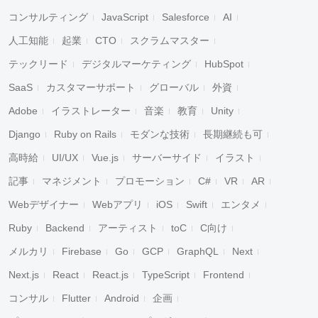
コンサルティング
JavaScript
Salesforce
AI
人工知能
起業
CTO
スクラムマスター
テックリード
デジタルマーケティング
HubSpot
SaaS
カスタマーサポート
グローバル
外資
Adobe
イラストレーター
音楽
教育
Unity
Django
Ruby on Rails
モダンな技術
長期継続も可
高時給
UI/UX
Vue.js
サーバーサイド
イラスト
記事
マネジメント
プロモーション
C#
VR
AR
Webデザイナー
Webアプリ
iOS
Swift
エンタメ
Ruby
Backend
アーティスト
toC
C向け
メルカリ
Firebase
Go
GCP
GraphQL
Next
Next.js
React
React.js
TypeScript
Frontend
コンサル
Flutter
Android
企画