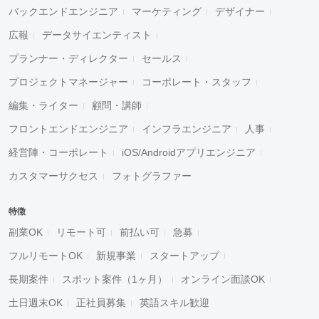
バックエンドエンジニア
マーケティング
デザイナー
広報
データサイエンティスト
プランナー・ディレクター
セールス
プロジェクトマネージャー
コーポレート・スタッフ
編集・ライター
顧問・講師
フロントエンドエンジニア
インフラエンジニア
人事
経営陣・コーポレート
iOS/Androidアプリエンジニア
カスタマーサクセス
フォトグラファー
特徴
副業OK
リモート可
前払い可
急募
フルリモートOK
新規事業
スタートアップ
長期案件
スポット案件（1ヶ月）
オンライン面談OK
土日週末OK
正社員募集
英語スキル歓迎