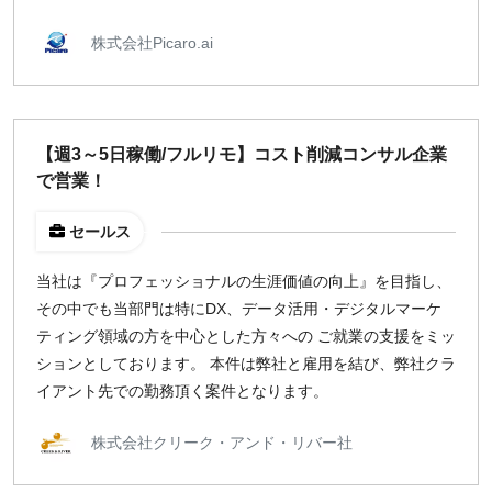
前払い可能
オンライン面談OK
株式会社Picaro.ai
閉じる
稼働時間
【週3～5日稼働/フルリモ】コスト削減コンサル企業
週5日
で営業！
週4日
週3日
セールス
週2日
当社は『プロフェッショナルの生涯価値の向上』を目指し、
週1日
その中でも当部門は特にDX、データ活用・デジタルマーケ
ティング領域の方を中心とした方々への ご就業の支援をミッ
地域
ションとしております。 本件は弊社と雇用を結び、弊社クラ
東京
イアント先での勤務頂く案件となります。
大阪
名古屋
株式会社クリーク・アンド・リバー社
京都