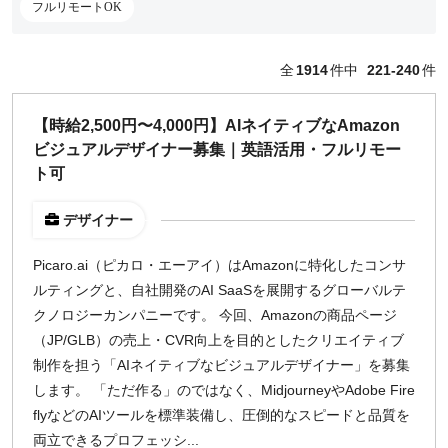
フルリモートOK
どちらでも可
出社希望
全
1914
件中
221-240
件
出社のみ
【時給2,500円〜4,000円】AIネイティブなAmazon
特徴
ビジュアルデザイナー募集｜英語活用・フルリモー
直接契約
ト可
副業OK
新規事業
デザイナー
スタートアップ
Picaro.ai（ピカロ・エーアイ）はAmazonに特化したコンサ
土日週末OK
ルティングと、自社開発のAI SaaSを展開するグローバルテ
急募
クノロジーカンパニーです。 今回、Amazonの商品ページ
長期案件
（JP/GLB）の売上・CVR向上を目的としたクリエイティブ
スポット案件（1ヶ月）
制作を担う「AIネイティブなビジュアルデザイナー」を募集
正社員募集
します。 「ただ作る」のではなく、MidjourneyやAdobe Fire
フルリモートOK
flyなどのAIツールを標準装備し、圧倒的なスピードと品質を
英語スキル歓迎
両立できるプロフェッシ...