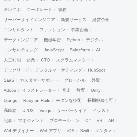
テレアポ
コーポレート
総務
サーバーサイドエンジニア
新規サービス
経営企画
コンサルタント
ファッション
事業企画
データエンジニア
機械学習
Python
デジタル
コンサルティング
JavaScript
Salesforce
AI
人工知能
起業
CTO
スクラムマスター
テックリード
デジタルマーケティング
HubSpot
SaaS
カスタマーサポート
グローバル
外資
Adobe
イラストレーター
音楽
教育
Unity
Django
Ruby on Rails
モダンな技術
長期継続も可
高時給
UI/UX
Vue.js
サーバーサイド
イラスト
記事
マネジメント
プロモーション
C#
VR
AR
Webデザイナー
Webアプリ
iOS
Swift
エンタメ