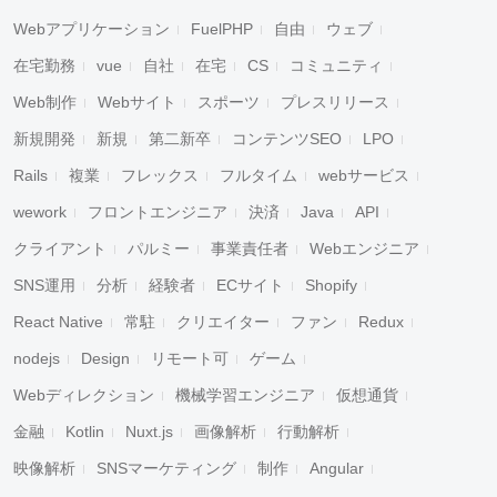
キャンセル
検索
Webアプリケーション
FuelPHP
自由
ウェブ
在宅勤務
vue
自社
在宅
CS
コミュニティ
Web制作
Webサイト
スポーツ
プレスリリース
新規開発
新規
第二新卒
コンテンツSEO
LPO
Rails
複業
フレックス
フルタイム
webサービス
wework
フロントエンジニア
決済
Java
API
クライアント
パルミー
事業責任者
Webエンジニア
SNS運用
分析
経験者
ECサイト
Shopify
React Native
常駐
クリエイター
ファン
Redux
nodejs
Design
リモート可
ゲーム
Webディレクション
機械学習エンジニア
仮想通貨
金融
Kotlin
Nuxt.js
画像解析
行動解析
映像解析
SNSマーケティング
制作
Angular