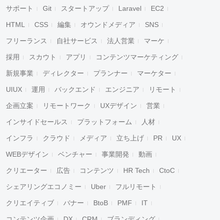
サポート
Git
スタートアップ
Laravel
EC2
HTML
CSS
編集
オウンドメディア
SNS
フリーランス
自社サービス
法人営業
マーケ
採用
スカウト
アプリ
コンテンツマーケティング
新規事業
ディレクター
プランナー
マーケター
UIUX
運用
バックエンド
エンジニア
リモート
企画立案
リモートワーク
UXデザイン
営業
インサイドセールス
プラットフォーム
人材
インフラ
クラウド
メディア
立ち上げ
PR
UX
WEBデザイン
ベンチャー
事業開発
動画
クリエーター
広告
コンテンツ
HR Tech
CtoC
シェアリングエコノミー
Uber
フルリモート
クリエイティブ
バナー
BtoB
PMF
IT
コンテンツ企画
DX
CRM
ブランディング