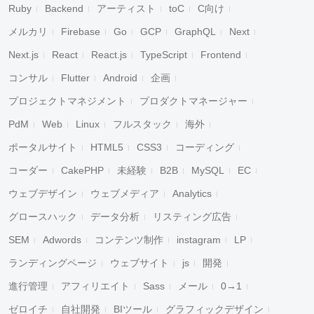
Ruby
Backend
アーティスト
toC
C向け
メルカリ
Firebase
Go
GCP
GraphQL
Next
Next.js
React
React.js
TypeScript
Frontend
コンサル
Flutter
Android
企画
プロジェクトマネジメント
プロダクトマネージャー
PdM
Web
Linux
フルスタック
海外
ポータルサイト
HTML5
CSS3
コーディング
コーダー
CakePHP
未経験
B2B
MySQL
EC
ウェブデザイン
ウェブメディア
Analytics
グロースハック
データ分析
リスティング広告
SEM
Adwords
コンテンツ制作
instagram
LP
ランディングページ
ウェブサイト
js
開発
進行管理
アフィリエイト
Sass
メール
0→1
ゼロイチ
自社開発
BIツール
グラフィックデザイン