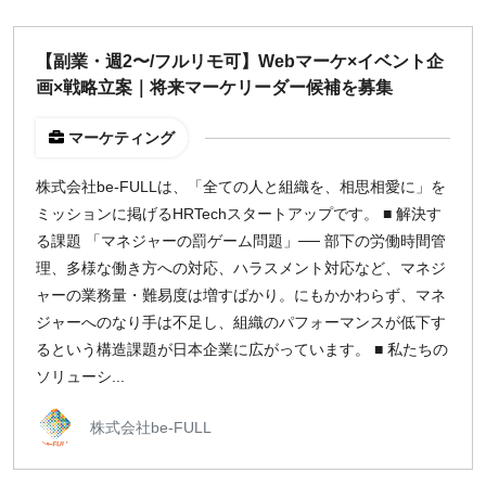
福岡
【副業・週2〜/フルリモ可】Webマーケ×イベント企
募集状況
画×戦略立案｜将来マーケリーダー候補を募集
募集中のみ表示
マーケティング
株式会社be-FULLは、「全ての人と組織を、相思相愛に」を
時給
ミッションに掲げるHRTechスタートアップです。 ■ 解決す
1,500
円 以上
る課題 「マネジャーの罰ゲーム問題」── 部下の労働時間管
理、多様な働き方への対応、ハラスメント対応など、マネジ
ャーの業務量・難易度は増すばかり。にもかかわらず、マネ
¥2,000
¥3,000
¥4,000
¥5,000〜
ジャーへのなり手は不足し、組織のパフォーマンスが低下す
指定なし
検索
るという構造課題が日本企業に広がっています。 ■ 私たちの
ソリューシ...
株式会社be-FULL