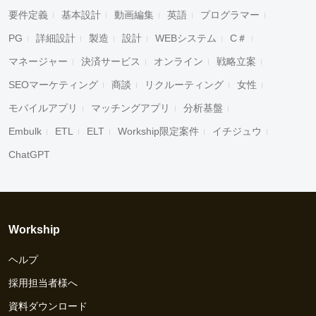
要件定義
基本設計
動画編集
英語
プログラマー
PG
詳細設計
製造
設計
WEBシステム
C＃
マネージャー
決済サービス
オンライン
戦略立案
SEOマーケティング
商談
リクルーティング
女性
モバイルアプリ
マッチングアプリ
分析基盤
Embulk
ETL
ELT
Workship限定案件
イチジュウ
ChatGPT
Workship
ヘルプ
採用担当者様へ
資料ダウンロード