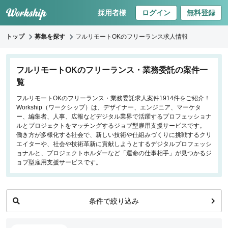
採用者様
ログイン
無料登録
トップ
募集を探す
フルリモートOKのフリーランス求人情報
キーワードで探す
フルリモートOKのフリーランス・業務委託の案件一
覧
職種
フルリモートOKのフリーランス・業務委託求人案件1914件をご紹介！
Workship（ワークシップ）は、デザイナー、エンジニア、マーケタ
フロントエンドエンジニア
ー、編集者、人事、広報などデジタル業界で活躍するプロフェッショナ
バックエンドエンジニア
ルとプロジェクトをマッチングするジョブ型雇用支援サービスです。
働き方が多様化する社会で、新しい技術や仕組みづくりに挑戦するクリ
インフラエンジニア
エイターや、社会や技術革新に貢献しようとするデジタルプロフェッシ
iOS/Androidアプリエンジニア
ョナルと、プロジェクトホルダーなど「運命の仕事相手」が見つかるジ
ョブ型雇用支援サービスです。
データサイエンティスト
働き方
条件で絞り込み
リモートのみ
リモート希望