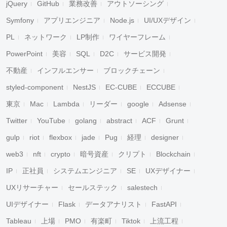
jQuery
GitHub
業務改善
アウトソーシング
Symfony
アプリエンジニア
Node.js
UI/UXデザイン
PL
ネットワーク
LP制作
ワイヤーフレーム
PowerPoint
美容
SQL
D2C
サービス開発
不動産
インフルエンサー
ブロックチェーン
styled-component
NestJS
EC-CUBE
ECCUBE
東京
Mac
Lambda
リーダー
google
Adsense
Twitter
YouTube
golang
abstract
ACF
Grunt
gulp
riot
flexbox
jade
Pug
経理
designer
web3
nft
crypto
暗号資産
クリプト
Blockchain
IP
正社員
システムエンジニア
SE
UXデザイナー
UXリサーチャー
セールステック
salestech
UIデザイナー
Flask
データアナリスト
FastAPI
Tableau
上場
PMO
有楽町
Tiktok
上流工程