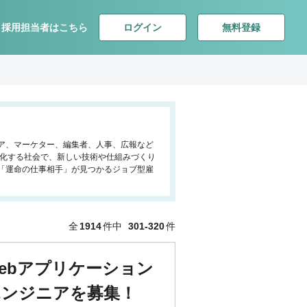
ログイン
無料登録
採用担当者はこちら
ジニア、マーケター、編集者、人事、広報など
様化する社会で、新しい技術や仕組みづくり
「運命の仕事相手」が見つかるジョブ型雇
全
1914
件中
301-320
件
ebアプリケーション
エンジニアを募集！