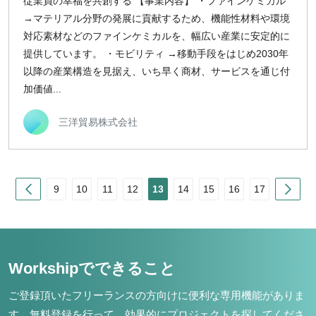
従業員の幸福を共創する 【事業内容】 ・ファインケミカル
→マテリアル分野の発展に貢献するため、機能性材料や環境
対応素材などのファインケミカルを、幅広い産業に安定的に
提供しています。 ・モビリティ →移動手段をはじめ2030年
以降の産業構造を見据え、いち早く商材、サービスを通じ付
加価値...
三洋貿易株式会社
Prev
Nex
9
10
11
12
13
14
15
16
17
Workshipでできること
ご登録頂いたフリーランスの方向けに便利な専用機能がありま
す。
無料登録を行って、効果的にプロジェクトを探してくださ