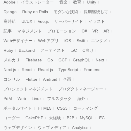
Adobe
イラストレーター
音楽
教育
Unity
Django
Ruby on Rails
モダンな技術
長期継続も可
高時給
UI/UX
Vue.js
サーバーサイド
イラスト
記事
マネジメント
プロモーション
C#
VR
AR
Webデザイナー
Webアプリ
iOS
Swift
エンタメ
Ruby
Backend
アーティスト
toC
C向け
メルカリ
Firebase
Go
GCP
GraphQL
Next
Next.js
React
React.js
TypeScript
Frontend
コンサル
Flutter
Android
企画
プロジェクトマネジメント
プロダクトマネージャー
PdM
Web
Linux
フルスタック
海外
ポータルサイト
HTML5
CSS3
コーディング
コーダー
CakePHP
未経験
B2B
MySQL
EC
キャンセル
検索
ウェブデザイン
ウェブメディア
Analytics