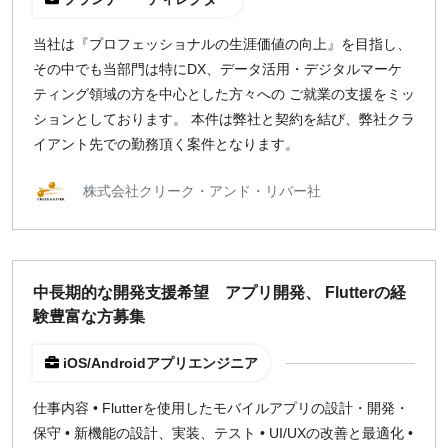
週1日
当社は『プロフェッショナルの生涯価値の向上』を目指し、
その中でも当部門は特にDX、データ活用・デジタルマーケ
地域
ティング領域の方を中心とした方々への ご就業の支援をミッ
東京
ションとしております。 本件は弊社と契約を結び、弊社クラ
大阪
イアント先での勤務頂く案件となります。
名古屋
株式会社クリーク・アンド・リバー社
京都
福岡
募集状況
中長期的な開発支援希望 アプリ開発、 Flutterの経
験豊富な方募集
募集中のみ表示
iOS/Androidアプリエンジニア
時給
仕事内容 • Flutterを使用したモバイルアプリの設計・開発・
1,500
円 以上
保守 • 新機能の設計、実装、テスト • UI/UXの改善と最適化 •