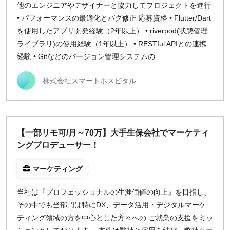
他のエンジニアやデザイナーと協力してプロジェクトを進行
• パフォーマンスの最適化とバグ修正 応募資格 • Flutter/Dart
¥2,000
¥3,000
¥4,000
¥5,000〜
を使用したアプリ開発経験（2年以上） • riverpod(状態管理
指定なし
検索
ライブラリ)の使用経験（1年以上） • RESTful APIとの連携
経験 • Gitなどのバージョン管理システムの...
株式会社スマートホスピタル
【一部リモ可/月～70万】大手生保会社でマーケティ
ングプロデューサー！
マーケティング
当社は『プロフェッショナルの生涯価値の向上』を目指し、
その中でも当部門は特にDX、データ活用・デジタルマーケ
ティング領域の方を中心とした方々への ご就業の支援をミッ