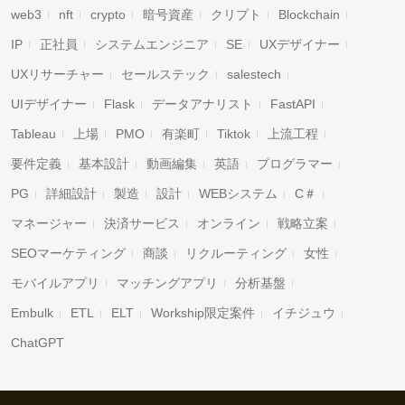
web3
nft
crypto
暗号資産
クリプト
Blockchain
IP
正社員
システムエンジニア
SE
UXデザイナー
UXリサーチャー
セールステック
salestech
UIデザイナー
Flask
データアナリスト
FastAPI
Tableau
上場
PMO
有楽町
Tiktok
上流工程
要件定義
基本設計
動画編集
英語
プログラマー
PG
詳細設計
製造
設計
WEBシステム
C＃
マネージャー
決済サービス
オンライン
戦略立案
SEOマーケティング
商談
リクルーティング
女性
モバイルアプリ
マッチングアプリ
分析基盤
Embulk
ETL
ELT
Workship限定案件
イチジュウ
ChatGPT