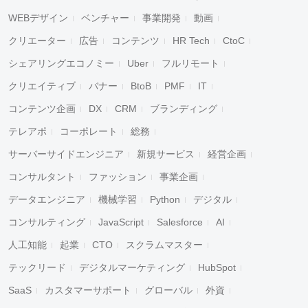
WEBデザイン
ベンチャー
事業開発
動画
クリエーター
広告
コンテンツ
HR Tech
CtoC
シェアリングエコノミー
Uber
フルリモート
クリエイティブ
バナー
BtoB
PMF
IT
コンテンツ企画
DX
CRM
ブランディング
テレアポ
コーポレート
総務
サーバーサイドエンジニア
新規サービス
経営企画
コンサルタント
ファッション
事業企画
データエンジニア
機械学習
Python
デジタル
コンサルティング
JavaScript
Salesforce
AI
人工知能
起業
CTO
スクラムマスター
テックリード
デジタルマーケティング
HubSpot
SaaS
カスタマーサポート
グローバル
外資