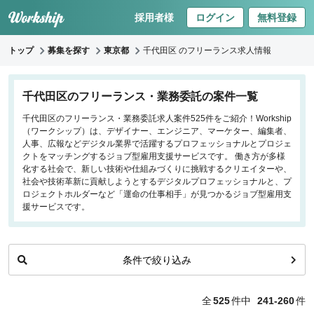
採用者様
ログイン
無料登録
トップ
募集を探す
東京都
千代田区 のフリーランス求人情報
キーワードで探す
千代田区のフリーランス・業務委託の案件一覧
千代田区のフリーランス・業務委託求人案件525件をご紹介！Workship
職種
（ワークシップ）は、デザイナー、エンジニア、マーケター、編集者、
人事、広報などデジタル業界で活躍するプロフェッショナルとプロジェ
フロントエンドエンジニア
クトをマッチングするジョブ型雇用支援サービスです。 働き方が多様
化する社会で、新しい技術や仕組みづくりに挑戦するクリエイターや、
バックエンドエンジニア
社会や技術革新に貢献しようとするデジタルプロフェッショナルと、プ
インフラエンジニア
ロジェクトホルダーなど「運命の仕事相手」が見つかるジョブ型雇用支
iOS/Androidアプリエンジニア
援サービスです。
データサイエンティスト
条件で絞り込み
働き方
リモートのみ
全
525
件中
241-260
件
リモート希望