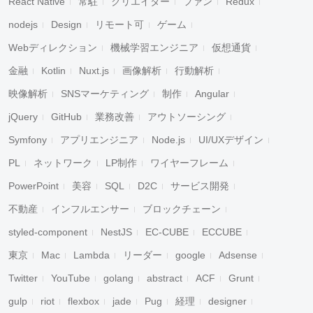
React Native
常駐
クリエイター
ファン
Redux
nodejs
Design
リモート可
ゲーム
Webディレクション
機械学習エンジニア
仮想通貨
金融
Kotlin
Nuxt.js
画像解析
行動解析
映像解析
SNSマーケティング
制作
Angular
jQuery
GitHub
業務改善
アウトソーシング
Symfony
アプリエンジニア
Node.js
UI/UXデザイン
PL
ネットワーク
LP制作
ワイヤーフレーム
PowerPoint
美容
SQL
D2C
サービス開発
不動産
インフルエンサー
ブロックチェーン
styled-component
NestJS
EC-CUBE
ECCUBE
東京
Mac
Lambda
リーダー
google
Adsense
Twitter
YouTube
golang
abstract
ACF
Grunt
gulp
riot
flexbox
jade
Pug
経理
designer