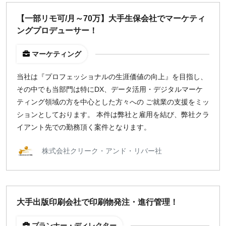
どちらでも可
【一部リモ可/月～70万】大手生保会社でマーケティ
出社希望
ングプロデューサー！
出社のみ
マーケティング
特徴
当社は『プロフェッショナルの生涯価値の向上』を目指し、
直接契約
その中でも当部門は特にDX、データ活用・デジタルマーケ
副業OK
ティング領域の方を中心とした方々への ご就業の支援をミッ
新規事業
ションとしております。 本件は弊社と雇用を結び、弊社クラ
スタートアップ
イアント先での勤務頂く案件となります。
土日週末OK
株式会社クリーク・アンド・リバー社
稼働時間
週5日
週4日
大手出版印刷会社で印刷物発注・進行管理！
週3日
プランナー・ディレクター
週2日