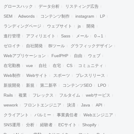
グロースハック
データ分析
リスティング広告
SEM
Adwords
コンテンツ制作
instagram
LP
ランディングページ
ウェブサイト
js
開発
進行管理
アフィリエイト
Sass
メール
0→1
ゼロイチ
自社開発
BIツール
グラフィックデザイン
Webアプリケーション
FuelPHP
自由
ウェブ
在宅勤務
vue
自社
在宅
CS
コミュニティ
Web制作
Webサイト
スポーツ
プレスリリース
新規開発
新規
第二新卒
コンテンツSEO
LPO
Rails
複業
フレックス
フルタイム
webサービス
wework
フロントエンジニア
決済
Java
API
クライアント
パルミー
事業責任者
Webエンジニア
SNS運用
分析
経験者
ECサイト
Shopify