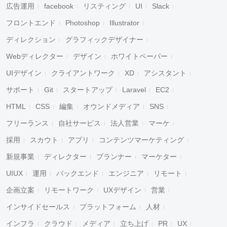
広告運用
facebook
リスティング
UI
Slack
フロントエンド
Photoshop
Illustrator
ディレクション
グラフィックデザイナー
Webディレクター
デザイン
ホワイトペーパー
UIデザイン
クライアントワーク
XD
アシスタント
サポート
Git
スタートアップ
Laravel
EC2
HTML
CSS
編集
オウンドメディア
SNS
フリーランス
自社サービス
法人営業
マーケ
採用
スカウト
アプリ
コンテンツマーケティング
新規事業
ディレクター
プランナー
マーケター
UIUX
運用
バックエンド
エンジニア
リモート
企画立案
リモートワーク
UXデザイン
営業
インサイドセールス
プラットフォーム
人材
インフラ
クラウド
メディア
立ち上げ
PR
UX