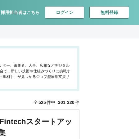
ログイン
無料登録
採用担当者はこちら
ーケター、編集者、人事、広報などデジタル
社会で、新しい技術や仕組みづくりに挑戦す
仕事相手」が見つかるジョブ型雇用支援サ
全
525
件中
301-320
件
intechスタートアッ
集