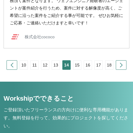
務頂く案件となります。 ウェブエンジニア経験者のエージェ
ントが案件紹介を行うため、案件に対する解像度が高く、ご
希望に沿った案件をご紹介する事が可能です。 ぜひお気軽に
ご応募・ご連絡いただけますと幸いです！
株式会社cococo
Prev
Nex
10
11
12
13
14
15
16
17
18
Workshipでできること
ご登録頂いたフリーランスの方向けに便利な専用機能がありま
す。
無料登録を行って、効果的にプロジェクトを探してくださ
い。