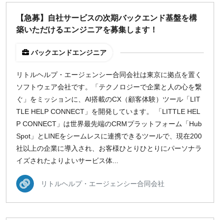
どちらでも可
【急募】自社サービスの次期バックエンド基盤を構
出社希望
築いただけるエンジニアを募集します！
出社のみ
バックエンドエンジニア
特徴
リトルヘルプ・エージェンシー合同会社は東京に拠点を置く
直接契約
ソフトウェア会社です。「テクノロジーで企業と人の心を繋
副業OK
ぐ」をミッションに、AI搭載のCX（顧客体験）ツール「LIT
新規事業
TLE HELP CONNECT」を開発しています。 「LITTLE HEL
スタートアップ
P CONNECT」は世界最先端のCRMプラットフォーム「Hub
土日週末OK
Spot」とLINEをシームレスに連携できるツールで、現在200
社以上の企業に導入され、お客様ひとりひとりにパーソナラ
イズされたよりよいサービス体...
稼働時間
週5日
リトルヘルプ・エージェンシー合同会社
週4日
週3日
週2日