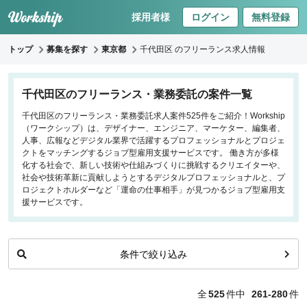
採用者様
ログイン
無料登録
トップ
募集を探す
東京都
千代田区 のフリーランス求人情報
キーワードで探す
千代田区のフリーランス・業務委託の案件一覧
千代田区のフリーランス・業務委託求人案件525件をご紹介！Workship
職種
（ワークシップ）は、デザイナー、エンジニア、マーケター、編集者、
人事、広報などデジタル業界で活躍するプロフェッショナルとプロジェ
フロントエンドエンジニア
クトをマッチングするジョブ型雇用支援サービスです。 働き方が多様
化する社会で、新しい技術や仕組みづくりに挑戦するクリエイターや、
バックエンドエンジニア
社会や技術革新に貢献しようとするデジタルプロフェッショナルと、プ
インフラエンジニア
ロジェクトホルダーなど「運命の仕事相手」が見つかるジョブ型雇用支
iOS/Androidアプリエンジニア
援サービスです。
データサイエンティスト
条件で絞り込み
働き方
リモートのみ
全
525
件中
261-280
件
リモート希望