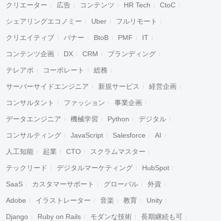
クリエーター
広告
コンテンツ
HR Tech
CtoC
シェアリングエコノミー
Uber
フルリモート
クリエイティブ
バナー
BtoB
PMF
IT
コンテンツ企画
DX
CRM
ブランディング
テレアポ
コーポレート
総務
サーバーサイドエンジニア
新規サービス
経営企画
コンサルタント
ファッション
事業企画
データエンジニア
機械学習
Python
デジタル
コンサルティング
JavaScript
Salesforce
AI
人工知能
起業
CTO
スクラムマスター
テックリード
デジタルマーケティング
HubSpot
SaaS
カスタマーサポート
グローバル
外資
Adobe
イラストレーター
音楽
教育
Unity
Django
Ruby on Rails
モダンな技術
長期継続も可