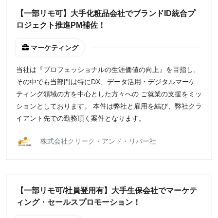
週1日
【一部リモ可】大手化粧品会社でブランドID統合プ
ロジェクト推進PM補佐！
地域
マーケティング
東京
大阪
当社は『プロフェッショナルの生涯価値の向上』を目指し、
その中でも当部門は特にDX、データ活用・デジタルマーケ
名古屋
ティング領域の方を中心とした方々への ご就業の支援をミッ
京都
ションとしております。 本件は弊社と雇用を結び、弊社クラ
福岡
イアント先での勤務頂く案件となります。
募集状況
株式会社クリーク・アンド・リバー社
募集中のみ表示
時給
【一部リモ可/社員登用有】大手生保会社でマーケテ
ィング・セールスプロモーション！
1,500
円 以上