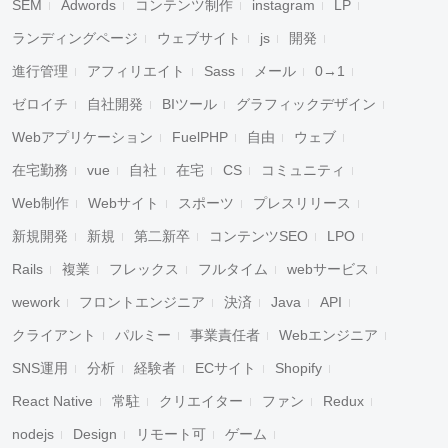
SEM
Adwords
コンテンツ制作
instagram
LP
ランディングページ
ウェブサイト
js
開発
進行管理
アフィリエイト
Sass
メール
0→1
ゼロイチ
自社開発
BIツール
グラフィックデザイン
Webアプリケーション
FuelPHP
自由
ウェブ
在宅勤務
vue
自社
在宅
CS
コミュニティ
Web制作
Webサイト
スポーツ
プレスリリース
新規開発
新規
第二新卒
コンテンツSEO
LPO
Rails
複業
フレックス
フルタイム
webサービス
wework
フロントエンジニア
決済
Java
API
クライアント
パルミー
事業責任者
Webエンジニア
SNS運用
分析
経験者
ECサイト
Shopify
React Native
常駐
クリエイター
ファン
Redux
nodejs
Design
リモート可
ゲーム