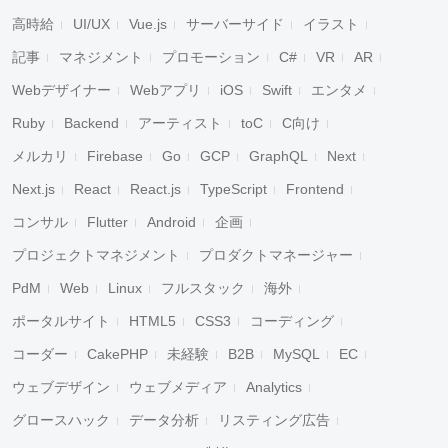
高時給
UI/UX
Vue.js
サーバーサイド
イラスト
記事
マネジメント
プロモーション
C#
VR
AR
Webデザイナー
Webアプリ
iOS
Swift
エンタメ
Ruby
Backend
アーティスト
toC
C向け
メルカリ
Firebase
Go
GCP
GraphQL
Next
Next.js
React
React.js
TypeScript
Frontend
コンサル
Flutter
Android
企画
プロジェクトマネジメント
プロダクトマネージャー
PdM
Web
Linux
フルスタック
海外
ポータルサイト
HTML5
CSS3
コーディング
コーダー
CakePHP
未経験
B2B
MySQL
EC
キャンセル
検索
ウェブデザイン
ウェブメディア
Analytics
グロースハック
データ分析
リスティング広告