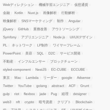
Webディレクション
機械学習エンジニア
仮想通貨
金融
Kotlin
Nuxt.js
画像解析
行動解析
映像解析
SNSマーケティング
制作
Angular
jQuery
GitHub
業務改善
アウトソーシング
Symfony
アプリエンジニア
Node.js
UI/UXデザイン
PL
ネットワーク
LP制作
ワイヤーフレーム
PowerPoint
美容
SQL
D2C
サービス開発
不動産
インフルエンサー
ブロックチェーン
styled-component
NestJS
EC-CUBE
ECCUBE
東京
Mac
Lambda
リーダー
google
Adsense
Twitter
YouTube
golang
abstract
ACF
Grunt
gulp
riot
flexbox
jade
Pug
経理
designer
web3
nft
crypto
暗号資産
クリプト
Blockchain