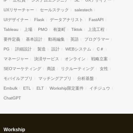
IP
正社員
システムエンジニア
SE
UXデザイナー
UXリサーチャー
セールステック
salestech
UIデザイナー
Flask
データアナリスト
FastAPI
Tableau
上場
PMO
有楽町
Tiktok
上流工程
要件定義
基本設計
動画編集
英語
プログラマー
PG
詳細設計
製造
設計
WEBシステム
C＃
マネージャー
決済サービス
オンライン
戦略立案
SEOマーケティング
商談
リクルーティング
女性
モバイルアプリ
マッチングアプリ
分析基盤
Embulk
ETL
ELT
Workship限定案件
イチジュウ
ChatGPT
Workship