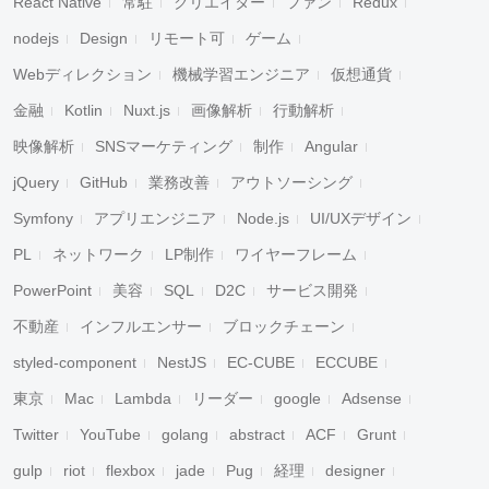
React Native
常駐
クリエイター
ファン
Redux
nodejs
Design
リモート可
ゲーム
Webディレクション
機械学習エンジニア
仮想通貨
金融
Kotlin
Nuxt.js
画像解析
行動解析
映像解析
SNSマーケティング
制作
Angular
jQuery
GitHub
業務改善
アウトソーシング
Symfony
アプリエンジニア
Node.js
UI/UXデザイン
PL
ネットワーク
LP制作
ワイヤーフレーム
PowerPoint
美容
SQL
D2C
サービス開発
不動産
インフルエンサー
ブロックチェーン
styled-component
NestJS
EC-CUBE
ECCUBE
東京
Mac
Lambda
リーダー
google
Adsense
Twitter
YouTube
golang
abstract
ACF
Grunt
gulp
riot
flexbox
jade
Pug
経理
designer