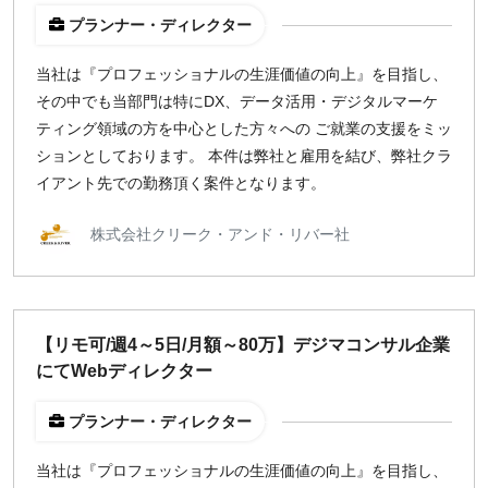
プランナー・ディレクター
週1日
当社は『プロフェッショナルの生涯価値の向上』を目指し、
地域
その中でも当部門は特にDX、データ活用・デジタルマーケ
東京
ティング領域の方を中心とした方々への ご就業の支援をミッ
大阪
ションとしております。 本件は弊社と雇用を結び、弊社クラ
イアント先での勤務頂く案件となります。
名古屋
京都
株式会社クリーク・アンド・リバー社
福岡
募集状況
【リモ可/週4～5日/月額～80万】デジマコンサル企業
募集中のみ表示
にてWebディレクター
時給
プランナー・ディレクター
1,500
円 以上
当社は『プロフェッショナルの生涯価値の向上』を目指し、