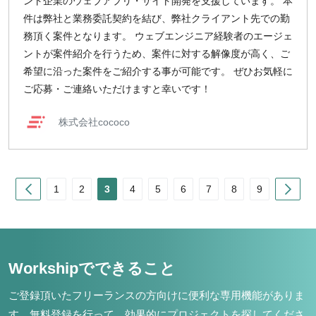
ント企業のウェブアプリ・サイト開発を支援しています。 本
件は弊社と業務委託契約を結び、弊社クライアント先での勤
務頂く案件となります。 ウェブエンジニア経験者のエージェ
ントが案件紹介を行うため、案件に対する解像度が高く、ご
希望に沿った案件をご紹介する事が可能です。 ぜひお気軽に
ご応募・ご連絡いただけますと幸いです！
株式会社cococo
Prev
Nex
1
2
3
4
5
6
7
8
9
Workshipでできること
ご登録頂いたフリーランスの方向けに便利な専用機能がありま
す。
無料登録を行って、効果的にプロジェクトを探してくださ