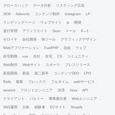
グロースハック
データ分析
リスティング広告
SEM
Adwords
コンテンツ制作
instagram
LP
ランディングページ
ウェブサイト
js
開発
進行管理
アフィリエイト
Sass
メール
0→1
ゼロイチ
自社開発
BIツール
グラフィックデザイン
Webアプリケーション
FuelPHP
自由
ウェブ
在宅勤務
vue
自社
在宅
CS
コミュニティ
Web制作
Webサイト
スポーツ
プレスリリース
新規開発
新規
第二新卒
コンテンツSEO
LPO
Rails
複業
フレックス
フルタイム
webサービス
wework
フロントエンジニア
決済
Java
API
クライアント
パルミー
事業責任者
Webエンジニア
SNS運用
分析
経験者
ECサイト
Shopify