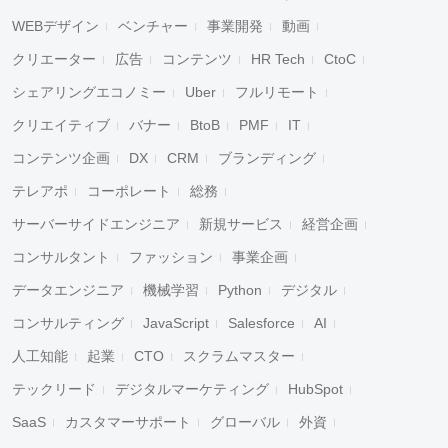
WEBデザイン
ベンチャー
事業開発
動画
クリエーター
広告
コンテンツ
HR Tech
CtoC
シェアリングエコノミー
Uber
フルリモート
クリエイティブ
バナー
BtoB
PMF
IT
コンテンツ企画
DX
CRM
ブランディング
テレアポ
コーポレート
総務
サーバーサイドエンジニア
新規サービス
経営企画
コンサルタント
ファッション
事業企画
データエンジニア
機械学習
Python
デジタル
コンサルティング
JavaScript
Salesforce
AI
人工知能
起業
CTO
スクラムマスター
テックリード
デジタルマーケティング
HubSpot
SaaS
カスタマーサポート
グローバル
外資