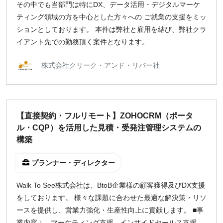
その中でも当部門は特にDX、データ活用・デジタルマーケ
ティング領域の方を中心とした方々への ご就業の支援をミッ
¥2,000
¥3,000
¥4,000
¥5,000〜
ションとしております。 本件は弊社と雇用を結び、弊社クラ
指定なし
検索
イアント先での勤務頂く案件となります。
株式会社クリーク・アンド・リバー社
【直接契約・フルリモート】ZOHOCRM（ポータ
ル・CQP）を活用した見積・受発注管理システムの
構築
プランナー・ディレクター
Walk To See株式会社は、BtoB企業様の顧客獲得及びDX支援
をしております。 様々な課題に合わせた最適な解決策・リソ
ースを提供し、営業力強化・生産性向上に貢献します。 ■事
業内容： - マーケティング支援 - インサイドセールス支援 -