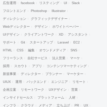
広告運用
facebook
リスティング
UI
Slack
フロントエンド
Photoshop
Illustrator
ディレクション
グラフィックデザイナー
Webディレクター
デザイン
ホワイトペーパー
UIデザイン
クライアントワーク
XD
アシスタント
サポート
Git
スタートアップ
Laravel
EC2
HTML
CSS
編集
オウンドメディア
SNS
フリーランス
自社サービス
法人営業
マーケ
採用
スカウト
アプリ
コンテンツマーケティング
新規事業
ディレクター
プランナー
マーケター
UIUX
運用
バックエンド
エンジニア
リモート
企画立案
リモートワーク
UXデザイン
営業
インサイドセールス
プラットフォーム
人材
インフラ
クラウド
メディア
立ち上げ
PR
UX