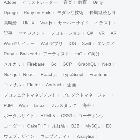
Adobe
イラストレーター
音楽
教育
Unity
Django
Ruby on Rails
モダンな技術
長期継続も可
高時給
UI/UX
Vue.js
サーバーサイド
イラスト
記事
マネジメント
プロモーション
C#
VR
AR
Webデザイナー
Webアプリ
iOS
Swift
エンタメ
Ruby
Backend
アーティスト
toC
C向け
メルカリ
Firebase
Go
GCP
GraphQL
Next
Next.js
React
React.js
TypeScript
Frontend
コンサル
Flutter
Android
企画
プロジェクトマネジメント
プロダクトマネージャー
PdM
Web
Linux
フルスタック
海外
ポータルサイト
HTML5
CSS3
コーディング
コーダー
CakePHP
未経験
B2B
MySQL
EC
キャンセル
検索
ウェブデザイン
ウェブメディア
Analytics