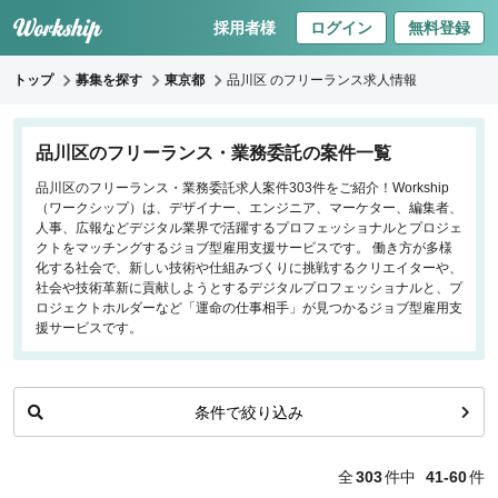
採用者様
ログイン
無料登録
トップ
募集を探す
東京都
品川区 のフリーランス求人情報
キーワードで探す
品川区のフリーランス・業務委託の案件一覧
品川区のフリーランス・業務委託求人案件303件をご紹介！Workship
職種
（ワークシップ）は、デザイナー、エンジニア、マーケター、編集者、
人事、広報などデジタル業界で活躍するプロフェッショナルとプロジェ
フロントエンドエンジニア
クトをマッチングするジョブ型雇用支援サービスです。 働き方が多様
化する社会で、新しい技術や仕組みづくりに挑戦するクリエイターや、
バックエンドエンジニア
社会や技術革新に貢献しようとするデジタルプロフェッショナルと、プ
インフラエンジニア
ロジェクトホルダーなど「運命の仕事相手」が見つかるジョブ型雇用支
iOS/Androidアプリエンジニア
援サービスです。
データサイエンティスト
条件で絞り込み
働き方
リモートのみ
全
303
件中
41-60
件
リモート希望