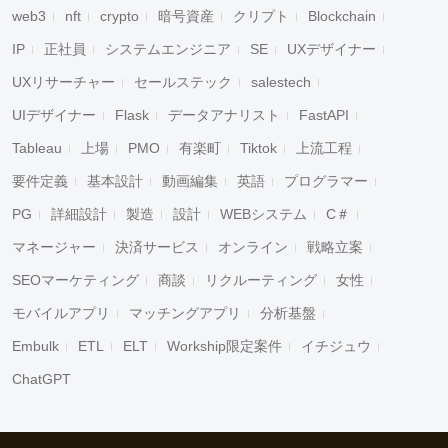
web3
nft
crypto
暗号資産
クリプト
Blockchain
IP
正社員
システムエンジニア
SE
UXデザイナー
UXリサーチャー
セールステック
salestech
UIデザイナー
Flask
データアナリスト
FastAPI
Tableau
上場
PMO
有楽町
Tiktok
上流工程
要件定義
基本設計
動画編集
英語
プログラマー
PG
詳細設計
製造
設計
WEBシステム
C＃
マネージャー
決済サービス
オンライン
戦略立案
SEOマーケティング
商談
リクルーティング
女性
モバイルアプリ
マッチングアプリ
分析基盤
Embulk
ETL
ELT
Workship限定案件
イチジュウ
ChatGPT