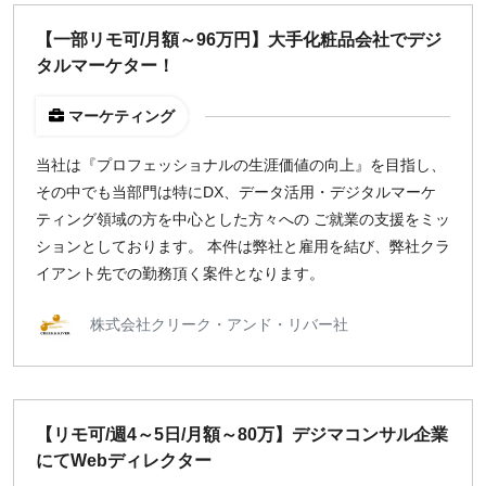
どちらでも可
【一部リモ可/月額～96万円】大手化粧品会社でデジ
出社希望
タルマーケター！
出社のみ
マーケティング
特徴
当社は『プロフェッショナルの生涯価値の向上』を目指し、
直接契約
その中でも当部門は特にDX、データ活用・デジタルマーケ
副業OK
ティング領域の方を中心とした方々への ご就業の支援をミッ
新規事業
ションとしております。 本件は弊社と雇用を結び、弊社クラ
スタートアップ
イアント先での勤務頂く案件となります。
土日週末OK
株式会社クリーク・アンド・リバー社
稼働時間
週5日
週4日
【リモ可/週4～5日/月額～80万】デジマコンサル企業
週3日
にてWebディレクター
週2日