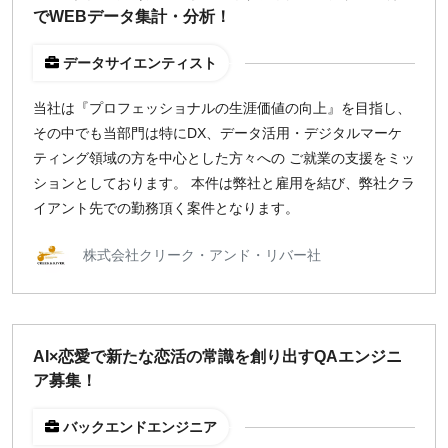
でWEBデータ集計・分析！
¥2,000
¥3,000
¥4,000
¥5,000〜
データサイエンティスト
指定なし
検索
当社は『プロフェッショナルの生涯価値の向上』を目指し、
その中でも当部門は特にDX、データ活用・デジタルマーケ
ティング領域の方を中心とした方々への ご就業の支援をミッ
ションとしております。 本件は弊社と雇用を結び、弊社クラ
イアント先での勤務頂く案件となります。
株式会社クリーク・アンド・リバー社
AI×恋愛で新たな恋活の常識を創り出すQAエンジニ
ア募集！
バックエンドエンジニア