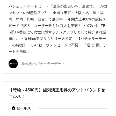
バチェラーデートは、 ・「最高の出会いを、最速で。」がコ
ンセプトのAI恋活アプリ ・全国（東京・大阪・名古屋・福
岡・静岡・札幌・仙台）で展開中 ・年間売上400%の成長ス
ピードで拡大。ユーザー数も14万人を突破！ ・複数回、TB
S系TV番組にて次世代型マッチングアプリとして紹介され話
題に。 ・近日iosアプリもリリース予定！ 【バチェラーデー
トの特徴】 ・いいね！やメッセージは不要 ・「週に1回」デ
ートを自動...
株式会社バチェラーデート
【時給～4500円】歯列矯正用具のアウトバウンドセ
ールス！
セールス