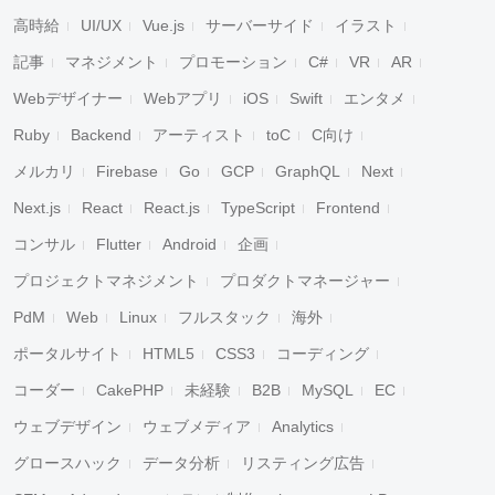
高時給
UI/UX
Vue.js
サーバーサイド
イラスト
記事
マネジメント
プロモーション
C#
VR
AR
Webデザイナー
Webアプリ
iOS
Swift
エンタメ
Ruby
Backend
アーティスト
toC
C向け
メルカリ
Firebase
Go
GCP
GraphQL
Next
Next.js
React
React.js
TypeScript
Frontend
コンサル
Flutter
Android
企画
プロジェクトマネジメント
プロダクトマネージャー
PdM
Web
Linux
フルスタック
海外
ポータルサイト
HTML5
CSS3
コーディング
コーダー
CakePHP
未経験
B2B
MySQL
EC
キャンセル
検索
ウェブデザイン
ウェブメディア
Analytics
グロースハック
データ分析
リスティング広告