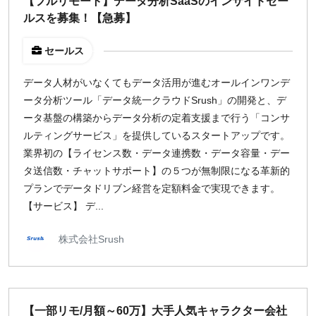
【フルリモート】データ分析SaaSのインサイドセー
ルスを募集！【急募】
週1日
セールス
地域
東京
データ人材がいなくてもデータ活用が進むオールインワンデ
ータ分析ツール「データ統一クラウドSrush」の開発と、デ
大阪
ータ基盤の構築からデータ分析の定着支援まで行う「コンサ
名古屋
ルティングサービス」を提供しているスタートアップです。
京都
業界初の【ライセンス数・データ連携数・データ容量・デー
福岡
タ送信数・チャットサポート】の５つが無制限になる革新的
プランでデータドリブン経営を定額料金で実現できます。
募集状況
【サービス】 デ...
募集中のみ表示
株式会社Srush
時給
1,500
円 以上
【一部リモ/月額～60万】大手人気キャラクター会社