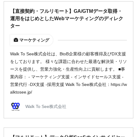
どちらでも可
【直接契約・フルリモート】GA/GTMデータ取得・
出社希望
運用をはじめとしたWebマーケティングのディレク
出社のみ
ター
マーケティング
特徴
直接契約
Walk To See株式会社は、BtoB企業様の顧客獲得及びDX支援
副業OK
をしております。 様々な課題に合わせた最適な解決策・リソ
新規事業
ースを提供し、営業力強化・生産性向上に貢献します。 ■事
スタートアップ
業内容： - マーケティング支援 - インサイドセールス支援 -
土日週末OK
営業代行 -DX支援 -採用支援 Walk To See株式会社：https://w
alktosee.jp/
稼働時間
Walk To See株式会社
週5日
週4日
週3日
週2日