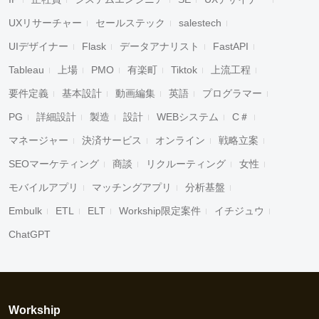
UXリサーチャー
セールステック
salestech
UIデザイナー
Flask
データアナリスト
FastAPI
Tableau
上場
PMO
有楽町
Tiktok
上流工程
要件定義
基本設計
動画編集
英語
プログラマー
PG
詳細設計
製造
設計
WEBシステム
C＃
マネージャー
決済サービス
オンライン
戦略立案
SEOマーケティング
商談
リクルーティング
女性
モバイルアプリ
マッチングアプリ
分析基盤
Embulk
ETL
ELT
Workship限定案件
イチジュウ
ChatGPT
Workship