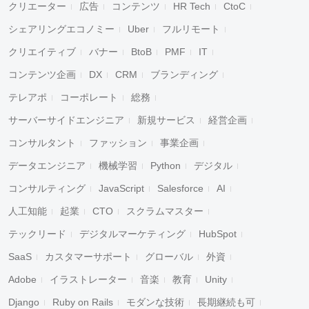
クリエーター
広告
コンテンツ
HR Tech
CtoC
シェアリングエコノミー
Uber
フルリモート
クリエイティブ
バナー
BtoB
PMF
IT
コンテンツ企画
DX
CRM
ブランディング
テレアポ
コーポレート
総務
サーバーサイドエンジニア
新規サービス
経営企画
コンサルタント
ファッション
事業企画
データエンジニア
機械学習
Python
デジタル
コンサルティング
JavaScript
Salesforce
AI
人工知能
起業
CTO
スクラムマスター
テックリード
デジタルマーケティング
HubSpot
SaaS
カスタマーサポート
グローバル
外資
Adobe
イラストレーター
音楽
教育
Unity
Django
Ruby on Rails
モダンな技術
長期継続も可