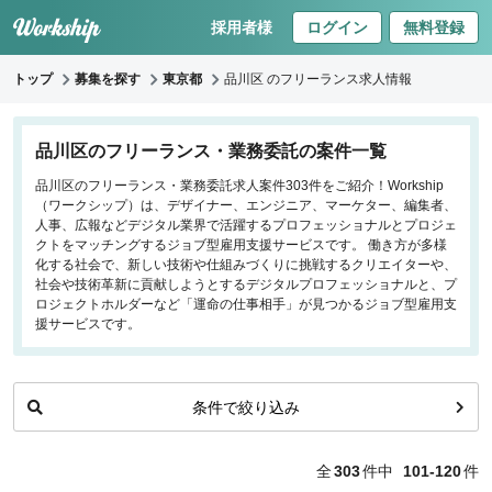
採用者様
ログイン
無料登録
トップ
募集を探す
東京都
品川区 のフリーランス求人情報
キーワードで探す
品川区のフリーランス・業務委託の案件一覧
品川区のフリーランス・業務委託求人案件303件をご紹介！Workship
職種
（ワークシップ）は、デザイナー、エンジニア、マーケター、編集者、
人事、広報などデジタル業界で活躍するプロフェッショナルとプロジェ
フロントエンドエンジニア
クトをマッチングするジョブ型雇用支援サービスです。 働き方が多様
化する社会で、新しい技術や仕組みづくりに挑戦するクリエイターや、
バックエンドエンジニア
社会や技術革新に貢献しようとするデジタルプロフェッショナルと、プ
インフラエンジニア
ロジェクトホルダーなど「運命の仕事相手」が見つかるジョブ型雇用支
iOS/Androidアプリエンジニア
援サービスです。
データサイエンティスト
条件で絞り込み
働き方
リモートのみ
全
303
件中
101-120
件
リモート希望