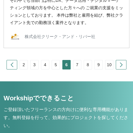
その中でも当部門は特にDX、データ活用・デジタルマーケ
ティング領域の方を中心とした方々への ご就業の支援をミッ
ションとしております。 本件は弊社と雇用を結び、弊社クラ
イアント先での勤務頂く案件となります。
株式会社クリーク・アンド・リバー社
Prev
Nex
2
3
4
5
6
7
8
9
10
Workshipでできること
ご登録頂いたフリーランスの方向けに便利な専用機能がありま
す。
無料登録を行って、効果的にプロジェクトを探してくださ
い。