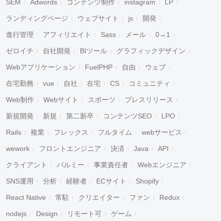
SEM
Adwords
コンテンツ制作
instagram
LP
ランディングページ
ウェブサイト
js
開発
進行管理
アフィリエイト
Sass
メール
0→1
ゼロイチ
自社開発
BIツール
グラフィックデザイン
Webアプリケーション
FuelPHP
自由
ウェブ
在宅勤務
vue
自社
在宅
CS
コミュニティ
Web制作
Webサイト
スポーツ
プレスリリース
新規開発
新規
第二新卒
コンテンツSEO
LPO
Rails
複業
フレックス
フルタイム
webサービス
wework
フロントエンジニア
決済
Java
API
クライアント
パルミー
事業責任者
Webエンジニア
SNS運用
分析
経験者
ECサイト
Shopify
React Native
常駐
クリエイター
ファン
Redux
nodejs
Design
リモート可
ゲーム