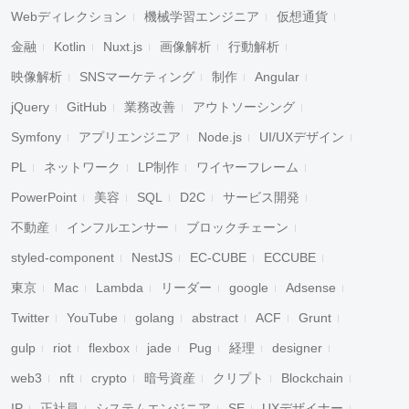
Webディレクション
機械学習エンジニア
仮想通貨
金融
Kotlin
Nuxt.js
画像解析
行動解析
映像解析
SNSマーケティング
制作
Angular
jQuery
GitHub
業務改善
アウトソーシング
Symfony
アプリエンジニア
Node.js
UI/UXデザイン
PL
ネットワーク
LP制作
ワイヤーフレーム
PowerPoint
美容
SQL
D2C
サービス開発
不動産
インフルエンサー
ブロックチェーン
styled-component
NestJS
EC-CUBE
ECCUBE
東京
Mac
Lambda
リーダー
google
Adsense
Twitter
YouTube
golang
abstract
ACF
Grunt
gulp
riot
flexbox
jade
Pug
経理
designer
web3
nft
crypto
暗号資産
クリプト
Blockchain
IP
正社員
システムエンジニア
SE
UXデザイナー