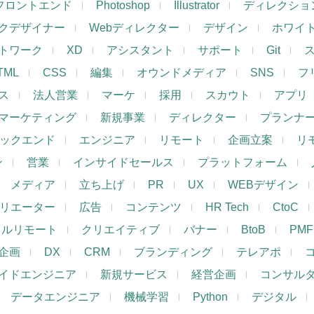
フロントエンド
Photoshop
Illustrator
ディレクショ
クデザイナー
Webディレクター
デザイン
ホワイ
トワーク
XD
アシスタント
サポート
Git
TML
CSS
編集
オウンドメディア
SNS
フ
ス
法人営業
マーケ
採用
スカウト
アプリ
マーケティング
新規事業
ディレクター
プランナ
ックエンド
エンジニア
リモート
企画立案
リ
ン
営業
インサイドセールス
プラットフォーム
メディア
立ち上げ
PR
UX
WEBデザイン
リエーター
広告
コンテンツ
HR Tech
CtoC
フルリモート
クリエイティブ
バナー
BtoB
PMF
企画
DX
CRM
ブランディング
テレアポ
イドエンジニア
新規サービス
経営企画
コンサル
データエンジニア
機械学習
Python
デジタル