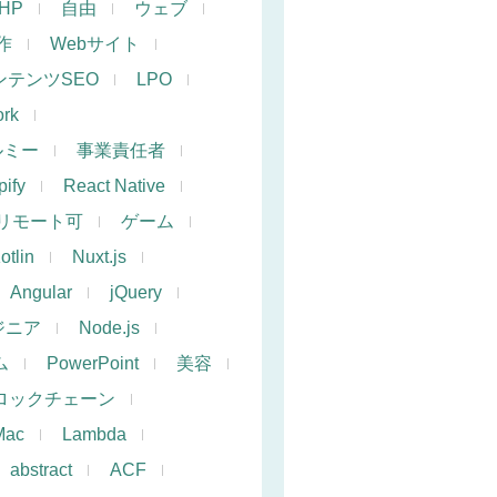
PHP
自由
ウェブ
作
Webサイト
ンテンツSEO
LPO
rk
ルミー
事業責任者
ify
React Native
リモート可
ゲーム
otlin
Nuxt.js
Angular
jQuery
ジニア
Node.js
ム
PowerPoint
美容
ロックチェーン
Mac
Lambda
abstract
ACF