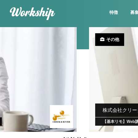
特徴
募
その他
株式会社クリー
【基本リモ】Web