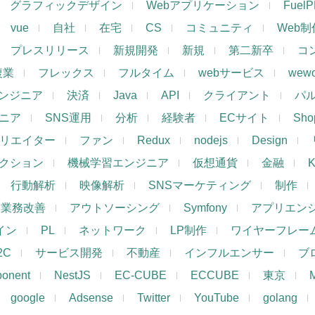
グラフィックデザイン
Webアプリケーション
Fuel
vue
自社
在宅
CS
コミュニティ
Web制
プレスリリース
新規開発
新規
第二新卒
コ
複業
フレックス
フルタイム
webサービス
wewo
ンジニア
決済
Java
API
クライアント
パ
ジニア
SNS運用
分析
経験者
ECサイト
Shop
リエイター
ファン
Redux
nodejs
Design
レクション
機械学習エンジニア
仮想通貨
金融
K
行動解析
映像解析
SNSマーケティング
制作
業務改善
アウトソーシング
Symfony
アプリエン
ザイン
PL
ネットワーク
LP制作
ワイヤーフレー
2C
サービス開発
不動産
インフルエンサー
ブ
ponent
NestJS
EC-CUBE
ECCUBE
東京
google
Adsense
Twitter
YouTube
golang