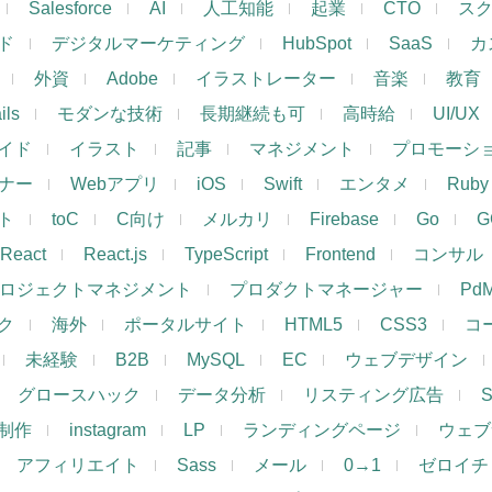
Salesforce
AI
人工知能
起業
CTO
ス
ド
デジタルマーケティング
HubSpot
SaaS
カ
外資
Adobe
イラストレーター
音楽
教育
ils
モダンな技術
長期継続も可
高時給
UI/UX
イド
イラスト
記事
マネジメント
プロモーシ
イナー
Webアプリ
iOS
Swift
エンタメ
Ruby
ト
toC
C向け
メルカリ
Firebase
Go
G
React
React.js
TypeScript
Frontend
コンサル
ロジェクトマネジメント
プロダクトマネージャー
Pd
ク
海外
ポータルサイト
HTML5
CSS3
コ
未経験
B2B
MySQL
EC
ウェブデザイン
グロースハック
データ分析
リスティング広告
制作
instagram
LP
ランディングページ
ウェブ
アフィリエイト
Sass
メール
0→1
ゼロイチ