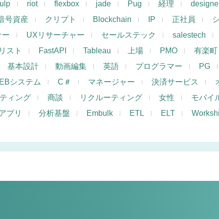
ulp
riot
flexbox
jade
Pug
経理
designe
暗号資産
クリプト
Blockchain
IP
正社員
ナー
UXリサーチャー
セールステック
salestech
リスト
FastAPI
Tableau
上場
PMO
有楽町
基本設計
動画編集
英語
プログラマー
PG
EBシステム
C＃
マネージャー
決済サービス
ケティング
商談
リクルーティング
女性
モバイ
アプリ
分析基盤
Embulk
ETL
ELT
Works