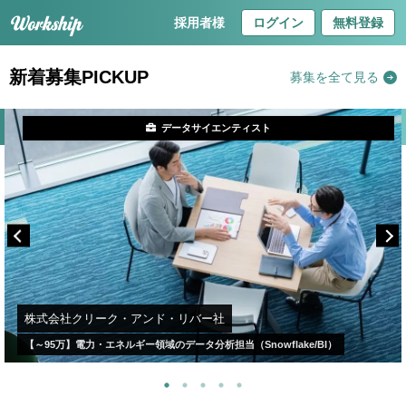
採用者様
ログイン
無料登録
新着募集PICKUP
募集を全て見る
データサイエンティスト
株式会社クリーク・アンド・リバー社
【～95万】電力・エネルギー領域のデータ分析担当（Snowflake/BI）