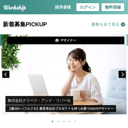
採用者様
ログイン
無料登録
新着募集PICKUP
募集を全て見る
デザイナー
株式会社クリーク・アンド・リバー社
【週32H～/フルリモ】教育系自社プロダクトを持つ企業でUI/UXデザイナー