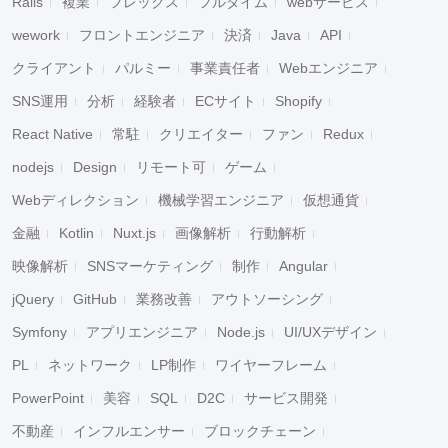
Rails
複業
フレックス
フルタイム
webサービス
wework
フロントエンジニア
決済
Java
API
クライアント
パルミー
事業責任者
Webエンジニア
SNS運用
分析
経験者
ECサイト
Shopify
React Native
常駐
クリエイター
ファン
Redux
nodejs
Design
リモート可
ゲーム
Webディレクション
機械学習エンジニア
仮想通貨
金融
Kotlin
Nuxt.js
画像解析
行動解析
映像解析
SNSマーケティング
制作
Angular
jQuery
GitHub
業務改善
アウトソーシング
Symfony
アプリエンジニア
Node.js
UI/UXデザイン
PL
ネットワーク
LP制作
ワイヤーフレーム
PowerPoint
美容
SQL
D2C
サービス開発
不動産
インフルエンサー
ブロックチェーン