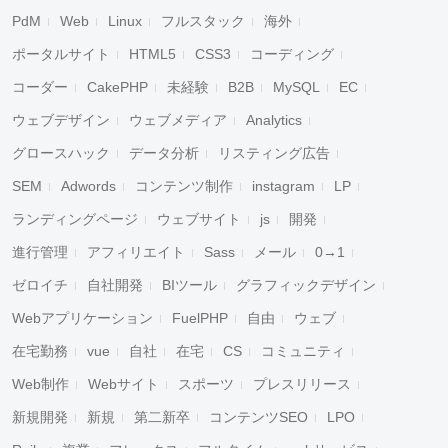
PdM
Web
Linux
フルスタック
海外
ポータルサイト
HTML5
CSS3
コーディング
コーダー
CakePHP
未経験
B2B
MySQL
EC
ウェブデザイン
ウェブメディア
Analytics
グロースハック
データ分析
リスティング広告
SEM
Adwords
コンテンツ制作
instagram
LP
ランディングページ
ウェブサイト
js
開発
進行管理
アフィリエイト
Sass
メール
0→1
ゼロイチ
自社開発
BIツール
グラフィックデザイン
Webアプリケーション
FuelPHP
自由
ウェブ
在宅勤務
vue
自社
在宅
CS
コミュニティ
Web制作
Webサイト
スポーツ
プレスリリース
新規開発
新規
第二新卒
コンテンツSEO
LPO