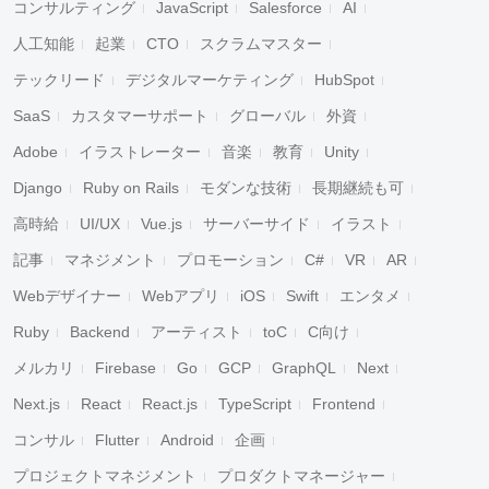
コンサルティング
JavaScript
Salesforce
AI
人工知能
起業
CTO
スクラムマスター
テックリード
デジタルマーケティング
HubSpot
SaaS
カスタマーサポート
グローバル
外資
Adobe
イラストレーター
音楽
教育
Unity
Django
Ruby on Rails
モダンな技術
長期継続も可
高時給
UI/UX
Vue.js
サーバーサイド
イラスト
記事
マネジメント
プロモーション
C#
VR
AR
Webデザイナー
Webアプリ
iOS
Swift
エンタメ
Ruby
Backend
アーティスト
toC
C向け
メルカリ
Firebase
Go
GCP
GraphQL
Next
Next.js
React
React.js
TypeScript
Frontend
コンサル
Flutter
Android
企画
プロジェクトマネジメント
プロダクトマネージャー