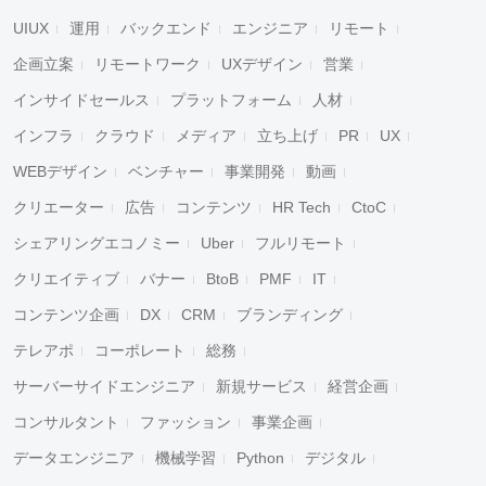
UIUX
運用
バックエンド
エンジニア
リモート
企画立案
リモートワーク
UXデザイン
営業
インサイドセールス
プラットフォーム
人材
インフラ
クラウド
メディア
立ち上げ
PR
UX
WEBデザイン
ベンチャー
事業開発
動画
クリエーター
広告
コンテンツ
HR Tech
CtoC
シェアリングエコノミー
Uber
フルリモート
クリエイティブ
バナー
BtoB
PMF
IT
コンテンツ企画
DX
CRM
ブランディング
テレアポ
コーポレート
総務
サーバーサイドエンジニア
新規サービス
経営企画
コンサルタント
ファッション
事業企画
データエンジニア
機械学習
Python
デジタル