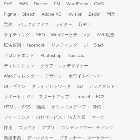
PHP
AWS
Docker
PM
WordPress
CMS
Figma
Sketch
Adobe XD
Invision
Zeplin
副業
労務
バックオフィス
ライター
取材
ライティング
SEO
Webマーケティング
Web広告
広告運用
facebook
リスティング
UI
Slack
フロントエンド
Photoshop
Illustrator
ディレクション
グラフィックデザイナー
Webディレクター
デザイン
ホワイトペーパー
UIデザイン
クライアントワーク
XD
アシスタント
サポート
Git
スタートアップ
Laravel
EC2
HTML
CSS
編集
オウンドメディア
SNS
フリーランス
自社サービス
法人営業
マーケ
採用
スカウト
アプリ
コンテンツマーケティング
新規事業
ディレクター
プランナー
マーケター