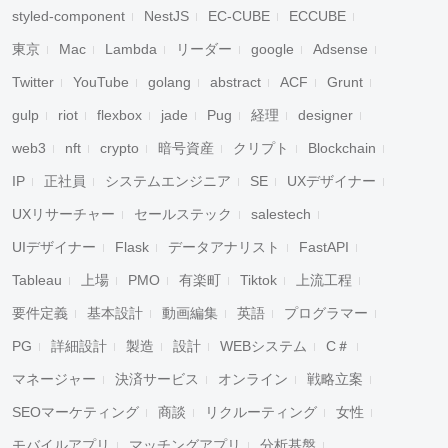
styled-component
NestJS
EC-CUBE
ECCUBE
東京
Mac
Lambda
リーダー
google
Adsense
Twitter
YouTube
golang
abstract
ACF
Grunt
gulp
riot
flexbox
jade
Pug
経理
designer
web3
nft
crypto
暗号資産
クリプト
Blockchain
IP
正社員
システムエンジニア
SE
UXデザイナー
UXリサーチャー
セールステック
salestech
UIデザイナー
Flask
データアナリスト
FastAPI
Tableau
上場
PMO
有楽町
Tiktok
上流工程
要件定義
基本設計
動画編集
英語
プログラマー
PG
詳細設計
製造
設計
WEBシステム
C＃
マネージャー
決済サービス
オンライン
戦略立案
SEOマーケティング
商談
リクルーティング
女性
モバイルアプリ
マッチングアプリ
分析基盤