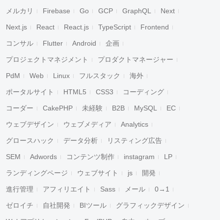
メルカリ
Firebase
Go
GCP
GraphQL
Next
Next.js
React
React.js
TypeScript
Frontend
コンサル
Flutter
Android
企画
プロジェクトマネジメント
プロダクトマネージャー
PdM
Web
Linux
フルスタック
海外
キャンセル
検索
ポータルサイト
HTML5
CSS3
コーディング
コーダー
CakePHP
未経験
B2B
MySQL
EC
ウェブデザイン
ウェブメディア
Analytics
グロースハック
データ分析
リスティング広告
SEM
Adwords
コンテンツ制作
instagram
LP
ランディングページ
ウェブサイト
js
開発
進行管理
アフィリエイト
Sass
メール
0→1
ゼロイチ
自社開発
BIツール
グラフィックデザイン