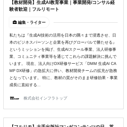
【教材開発】生成AI教育事業｜事業開発/コンサル経
地域
験者歓迎｜フルリモート
東京
編集・ライター
大阪
名古屋
私たちは『生成AI技術の活用を日本の隅々まで浸透させ、日
京都
本のビジネスパーソンと企業を再びグローバルで勝たせる』
福岡
というミッションを掲げ、生成AIスクール事業、法人研修事
業、コミュニティ事業等を通じてこれらの課題解決に挑んで
います。 現在、法人向けDX研修サービス「DMM 生成AI CA
募集状況
MP DX研修」の急拡大に伴い、教材開発チームの拡充が急務
募集中のみ表示
となっています。 特に、教材の質がそのまま研修効果・事業
成長に直結する...
時給
株式会社インフラトップ
1,500
円 以上
¥2,000
¥3,000
¥4,000
¥5,000〜
【フルリモ】大手出版社マンガコンテンツの日→英