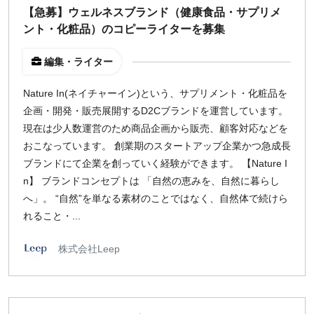
出社のみ
【急募】ウェルネスブランド（健康食品・サプリメ
ント・化粧品）のコピーライターを募集
特徴
編集・ライター
直接契約
Nature In(ネイチャーイン)という、サプリメント・化粧品を
副業OK
企画・開発・販売展開するD2Cブランドを運営しています。
新規事業
現在は少人数運営のため商品企画から販売、顧客対応などを
スタートアップ
おこなっています。 創業期のスタートアップ企業かつ急成長
土日週末OK
ブランドにて企業を創っていく経験ができます。 【Nature I
n】 ブランドコンセプトは 「自然の恵みを、自然に暮らし
稼働時間
へ」。 “自然”を単なる素材のことではなく、自然体で続けら
れること・...
週5日
週4日
株式会社Leep
週3日
週2日
週1日