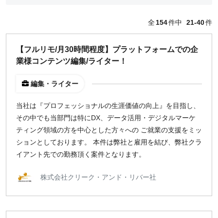
編集・ライター
フォトグラファー
全
154
件中
21-40
件
セールス
コーポレート・スタッフ
【フルリモ/月30時間程度】プラットフォームでの企
人事
業様コンテンツ編集/ライター！
広報
経営陣・コーポレート
編集・ライター
顧問・講師
カスタマーサクセス
当社は『プロフェッショナルの生涯価値の向上』を目指し、
その他
その中でも当部門は特にDX、データ活用・デジタルマーケ
閉じる
ティング領域の方を中心とした方々への ご就業の支援をミッ
ションとしております。 本件は弊社と雇用を結び、弊社クラ
イアント先での勤務頂く案件となります。
働き方
リモートのみ
株式会社クリーク・アンド・リバー社
リモート希望
どちらでも可
出社希望