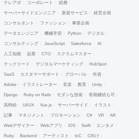
テレアポ
コーポレート
総務
サーバーサイドエンジニア
新規サービス
経営企画
コンサルタント
ファッション
事業企画
データエンジニア
機械学習
Python
デジタル
コンサルティング
JavaScript
Salesforce
AI
人工知能
起業
CTO
スクラムマスター
テックリード
デジタルマーケティング
HubSpot
SaaS
カスタマーサポート
グローバル
外資
Adobe
イラストレーター
音楽
教育
Unity
Django
Ruby on Rails
モダンな技術
長期継続も可
高時給
UI/UX
Vue.js
サーバーサイド
イラスト
記事
マネジメント
プロモーション
C#
VR
AR
Webデザイナー
Webアプリ
iOS
Swift
エンタメ
Ruby
Backend
アーティスト
toC
C向け