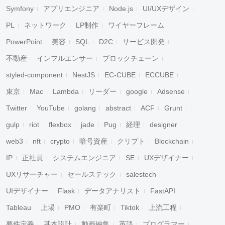
Symfony
アプリエンジニア
Node.js
UI/UXデザイン
PL
ネットワーク
LP制作
ワイヤーフレーム
PowerPoint
美容
SQL
D2C
サービス開発
不動産
インフルエンサー
ブロックチェーン
styled-component
NestJS
EC-CUBE
ECCUBE
東京
Mac
Lambda
リーダー
google
Adsense
Twitter
YouTube
golang
abstract
ACF
Grunt
gulp
riot
flexbox
jade
Pug
経理
designer
web3
nft
crypto
暗号資産
クリプト
Blockchain
IP
正社員
システムエンジニア
SE
UXデザイナー
UXリサーチャー
セールステック
salestech
UIデザイナー
Flask
データアナリスト
FastAPI
Tableau
上場
PMO
有楽町
Tiktok
上流工程
要件定義
基本設計
動画編集
英語
プログラマー