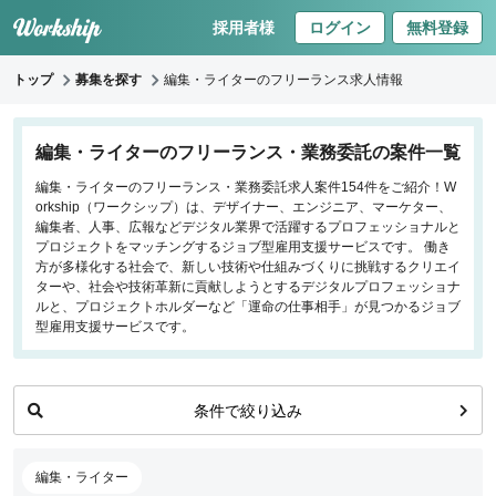
採用者様
ログイン
無料登録
トップ
募集を探す
編集・ライターのフリーランス求人情報
キーワードで探す
編集・ライターのフリーランス・業務委託の案件一覧
編集・ライターのフリーランス・業務委託求人案件154件をご紹介！W
職種
orkship（ワークシップ）は、デザイナー、エンジニア、マーケター、
編集者、人事、広報などデジタル業界で活躍するプロフェッショナルと
フロントエンドエンジニア
プロジェクトをマッチングするジョブ型雇用支援サービスです。 働き
方が多様化する社会で、新しい技術や仕組みづくりに挑戦するクリエイ
バックエンドエンジニア
ターや、社会や技術革新に貢献しようとするデジタルプロフェッショナ
インフラエンジニア
ルと、プロジェクトホルダーなど「運命の仕事相手」が見つかるジョブ
iOS/Androidアプリエンジニア
型雇用支援サービスです。
データサイエンティスト
プロジェクトマネージャー
条件で絞り込み
プランナー・ディレクター
デザイナー
マーケティング
編集・ライター