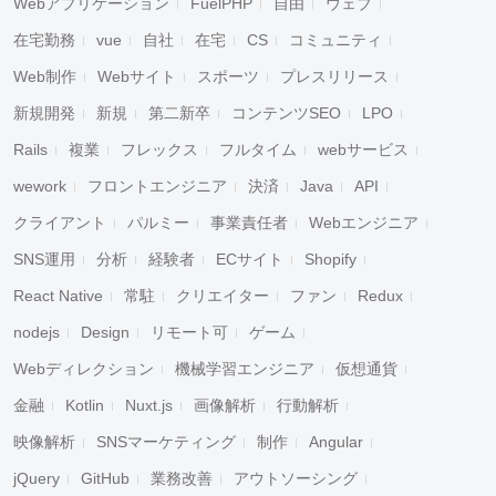
Webアプリケーション
FuelPHP
自由
ウェブ
在宅勤務
vue
自社
在宅
CS
コミュニティ
Web制作
Webサイト
スポーツ
プレスリリース
新規開発
新規
第二新卒
コンテンツSEO
LPO
Rails
複業
フレックス
フルタイム
webサービス
wework
フロントエンジニア
決済
Java
API
クライアント
パルミー
事業責任者
Webエンジニア
SNS運用
分析
経験者
ECサイト
Shopify
React Native
常駐
クリエイター
ファン
Redux
nodejs
Design
リモート可
ゲーム
Webディレクション
機械学習エンジニア
仮想通貨
金融
Kotlin
Nuxt.js
画像解析
行動解析
映像解析
SNSマーケティング
制作
Angular
jQuery
GitHub
業務改善
アウトソーシング