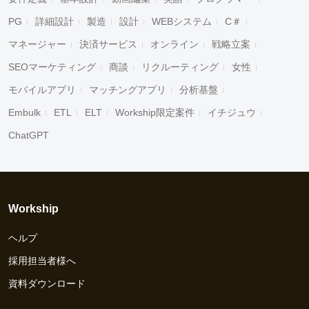
PG
詳細設計
製造
設計
WEBシステム
C＃
マネージャー
決済サービス
オンライン
戦略立案
SEOマーケティング
商談
リクルーティング
女性
モバイルアプリ
マッチングアプリ
分析基盤
Embulk
ETL
ELT
Workship限定案件
イチジュウ
ChatGPT
Workship
ヘルプ
採用担当者様へ
資料ダウンロード