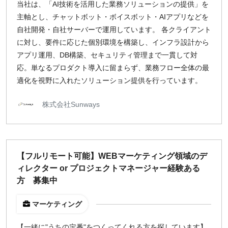
当社は、「AI技術を活用した業務ソリューションの提供」を
主軸とし、チャットボット・ボイスボット・AIアプリなどを
¥2,000
¥3,000
¥4,000
¥5,000〜
自社開発・自社サーバーで運用しています。 各クライアント
指定なし
検索
に対し、要件に応じた個別環境を構築し、インフラ設計から
アプリ運用、DB構築、セキュリティ管理まで一貫して対
応。単なるプロダクト導入に留まらず、業務フロー全体の最
適化を視野に入れたソリューション提供を行っています。
株式会社Sunways
【フルリモート可能】WEBマーケティング領域のデ
ィレクター or プロジェクトマネージャー経験ある
方 募集中
マーケティング
【一緒に"うちの定番"をつくってくれる方を探しています】