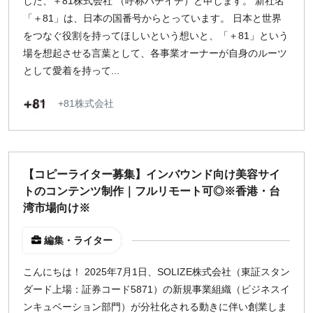
した、＋81株式会社 （呼称ハチイチ）と申します。 新社名
「＋81」は、日本の国番号からとっています。 日本と世界
をつなぐ役割を持ってほしいという想いと、「＋81」という
場を想起させる言葉として、各事業オーナーが自身のルーツ
として愛着を持って...
+81株式会社
【コピーライター募集】インバウンド向け美容サイ
トのコンテンツ制作｜フルリモート可◎※香港・台
湾市場向け※
編集・ライター
こんにちは！ 2025年7月1日、SOLIZE株式会社（東証スタン
ダード上場：証券コード5871）の新規事業組織（ビジネスイ
ンキュベーション部門）が分社化される動きに伴い創業しま