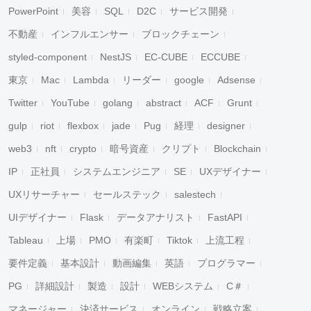
PowerPoint
美容
SQL
D2C
サービス開発
不動産
インフルエンサー
ブロックチェーン
styled-component
NestJS
EC-CUBE
ECCUBE
東京
Mac
Lambda
リーダー
google
Adsense
Twitter
YouTube
golang
abstract
ACF
Grunt
gulp
riot
flexbox
jade
Pug
経理
designer
web3
nft
crypto
暗号資産
クリプト
Blockchain
IP
正社員
システムエンジニア
SE
UXデザイナー
UXリサーチャー
セールステック
salestech
UIデザイナー
Flask
データアナリスト
FastAPI
Tableau
上場
PMO
有楽町
Tiktok
上流工程
要件定義
基本設計
動画編集
英語
プログラマー
PG
詳細設計
製造
設計
WEBシステム
C＃
マネージャー
決済サービス
オンライン
戦略立案