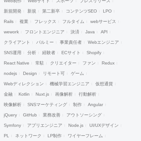
Web制作
Webサイト
スポーツ
プレスリリース
新規開発
新規
第二新卒
コンテンツSEO
LPO
Rails
複業
フレックス
フルタイム
webサービス
wework
フロントエンジニア
決済
Java
API
クライアント
パルミー
事業責任者
Webエンジニア
SNS運用
分析
経験者
ECサイト
Shopify
React Native
常駐
クリエイター
ファン
Redux
nodejs
Design
リモート可
ゲーム
Webディレクション
機械学習エンジニア
仮想通貨
金融
Kotlin
Nuxt.js
画像解析
行動解析
映像解析
SNSマーケティング
制作
Angular
jQuery
GitHub
業務改善
アウトソーシング
Symfony
アプリエンジニア
Node.js
UI/UXデザイン
PL
ネットワーク
LP制作
ワイヤーフレーム