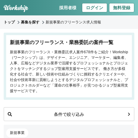
採用者様
ログイン
無料登録
トップ
募集を探す
新規事業のフリーランス求人情報
キーワードで探す
新規事業のフリーランス・業務委託の案件一覧
新規事業のフリーランス・業務委託求人案件678件をご紹介！Workship
職種
（ワークシップ）は、デザイナー、エンジニア、マーケター、編集者、
人事、広報などデジタル業界で活躍するプロフェッショナルとプロジェ
フロントエンドエンジニア
クトをマッチングするジョブ型雇用支援サービスです。 働き方が多様
化する社会で、新しい技術や仕組みづくりに挑戦するクリエイターや、
バックエンドエンジニア
社会や技術革新に貢献しようとするデジタルプロフェッショナルと、プ
インフラエンジニア
ロジェクトホルダーなど「運命の仕事相手」が見つかるジョブ型雇用支
iOS/Androidアプリエンジニア
援サービスです。
データサイエンティスト
条件で絞り込み
働き方
リモートのみ
新規事業
リモート希望