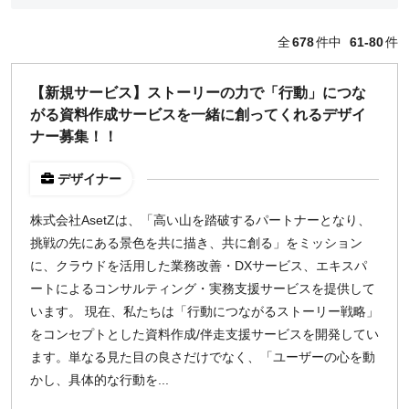
どちらでも可
全
678
件中
61-80
件
出社希望
出社のみ
【新規サービス】ストーリーの力で「行動」につな
がる資料作成サービスを一緒に創ってくれるデザイ
特徴
ナー募集！！
直接契約
副業OK
デザイナー
新規事業
株式会社AsetZは、「高い山を踏破するパートナーとなり、
スタートアップ
挑戦の先にある景色を共に描き、共に創る」をミッション
土日週末OK
に、クラウドを活用した業務改善・DXサービス、エキスパ
ートによるコンサルティング・実務支援サービスを提供して
稼働時間
います。 現在、私たちは「行動につながるストーリー戦略」
をコンセプトとした資料作成/伴走支援サービスを開発してい
週5日
ます。単なる見た目の良さだけでなく、「ユーザーの心を動
週4日
かし、具体的な行動を...
週3日
週2日