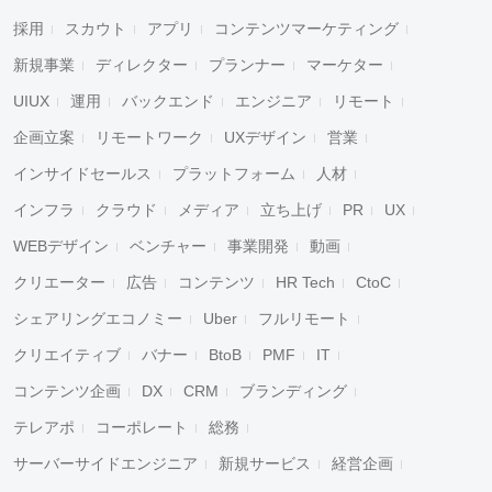
採用
スカウト
アプリ
コンテンツマーケティング
新規事業
ディレクター
プランナー
マーケター
UIUX
運用
バックエンド
エンジニア
リモート
企画立案
リモートワーク
UXデザイン
営業
インサイドセールス
プラットフォーム
人材
インフラ
クラウド
メディア
立ち上げ
PR
UX
WEBデザイン
ベンチャー
事業開発
動画
クリエーター
広告
コンテンツ
HR Tech
CtoC
シェアリングエコノミー
Uber
フルリモート
クリエイティブ
バナー
BtoB
PMF
IT
コンテンツ企画
DX
CRM
ブランディング
テレアポ
コーポレート
総務
サーバーサイドエンジニア
新規サービス
経営企画