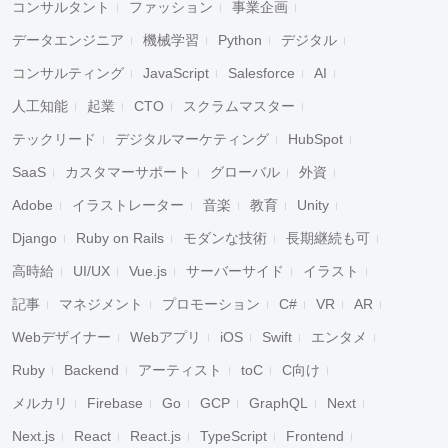
コンサルタント
ファッション
事業企画
データエンジニア
機械学習
Python
デジタル
コンサルティング
JavaScript
Salesforce
AI
人工知能
起業
CTO
スクラムマスター
テックリード
デジタルマーケティング
HubSpot
SaaS
カスタマーサポート
グローバル
外資
Adobe
イラストレーター
音楽
教育
Unity
Django
Ruby on Rails
モダンな技術
長期継続も可
高時給
UI/UX
Vue.js
サーバーサイド
イラスト
記事
マネジメント
プロモーション
C#
VR
AR
キャンセル
検索
Webデザイナー
Webアプリ
iOS
Swift
エンタメ
Ruby
Backend
アーティスト
toC
C向け
メルカリ
Firebase
Go
GCP
GraphQL
Next
Next.js
React
React.js
TypeScript
Frontend