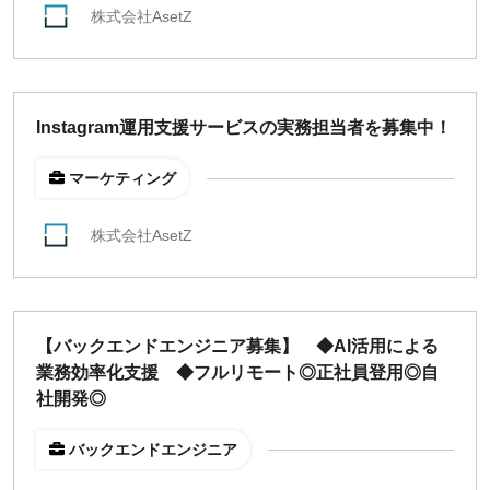
株式会社AsetZ
週1日
地域
Instagram運用支援サービスの実務担当者を募集中！
東京
大阪
マーケティング
名古屋
京都
株式会社AsetZ
福岡
募集状況
【バックエンドエンジニア募集】 ◆AI活用による
募集中のみ表示
業務効率化支援 ◆フルリモート◎正社員登用◎自
社開発◎
時給
バックエンドエンジニア
1,500
円 以上