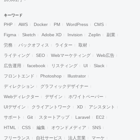
キーワード
PHP
AWS
Docker
PM
WordPress
CMS
Figma
Sketch
Adobe XD
Invision
Zeplin
副業
労務
バックオフィス
ライター
取材
ライティング
SEO
Webマーケティング
Web広告
広告運用
facebook
リスティング
UI
Slack
フロントエンド
Photoshop
Illustrator
ディレクション
グラフィックデザイナー
Webディレクター
デザイン
ホワイトペーパー
UIデザイン
クライアントワーク
XD
アシスタント
サポート
Git
スタートアップ
Laravel
EC2
HTML
CSS
編集
オウンドメディア
SNS
フリーランス
自社サービス
法人営業
マーケ