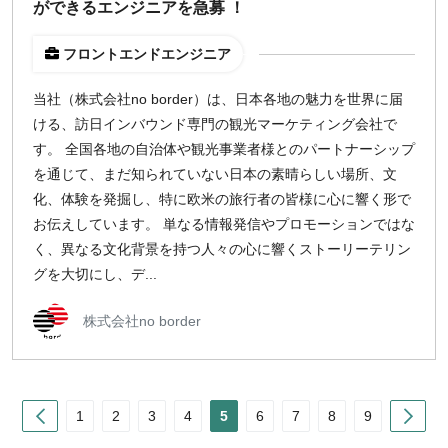
ができるエンジニアを急募 ！
フロントエンドエンジニア
当社（株式会社no border）は、日本各地の魅力を世界に届
ける、訪日インバウンド専門の観光マーケティング会社で
す。 全国各地の自治体や観光事業者様とのパートナーシップ
を通じて、まだ知られていない日本の素晴らしい場所、文
化、体験を発掘し、特に欧米の旅行者の皆様に心に響く形で
お伝えしています。 単なる情報発信やプロモーションではな
く、異なる文化背景を持つ人々の心に響くストーリーテリン
グを大切にし、デ...
株式会社no border
Prev
Nex
1
2
3
4
5
6
7
8
9