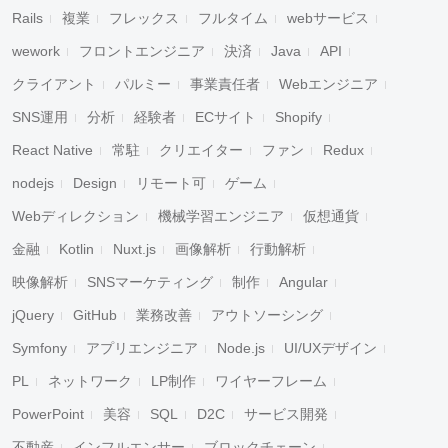
Rails
複業
フレックス
フルタイム
webサービス
wework
フロントエンジニア
決済
Java
API
クライアント
パルミー
事業責任者
Webエンジニア
SNS運用
分析
経験者
ECサイト
Shopify
React Native
常駐
クリエイター
ファン
Redux
nodejs
Design
リモート可
ゲーム
Webディレクション
機械学習エンジニア
仮想通貨
金融
Kotlin
Nuxt.js
画像解析
行動解析
映像解析
SNSマーケティング
制作
Angular
jQuery
GitHub
業務改善
アウトソーシング
Symfony
アプリエンジニア
Node.js
UI/UXデザイン
PL
ネットワーク
LP制作
ワイヤーフレーム
PowerPoint
美容
SQL
D2C
サービス開発
不動産
インフルエンサー
ブロックチェーン