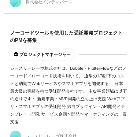
株式会社インディバース
¥2,000
¥3,000
¥4,000
¥5,000〜
指定なし
検索
ノーコードツールを使用した受託開発プロジェクト
のPMを募集
プロジェクトマネージャー
シースリーレーヴ株式会社は、Bubble・FlutterFlowなどのノ
ーコード／ローコード技術を用いて、 通常の1/3以下のコス
トと納期でWebサービスやスマホアプリを開発する、 日本
最大級の実績を持つ受託開発会社です。 主な事業領域は以下
の通りです： 新規事業・MVP開発の立ち上げ支援 Webアプ
リ・スマホアプリの受託開発 独自プラグイン・API開発／テ
ンプレート開発 サービス企画〜開発〜マーケティングの一貫
支援 ...
シースリーレーヴ株式会社