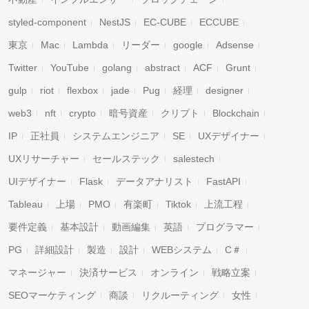
styled-component
NestJS
EC-CUBE
ECCUBE
東京
Mac
Lambda
リーダー
google
Adsense
Twitter
YouTube
golang
abstract
ACF
Grunt
gulp
riot
flexbox
jade
Pug
経理
designer
web3
nft
crypto
暗号資産
クリプト
Blockchain
IP
正社員
システムエンジニア
SE
UXデザイナー
UXリサーチャー
セールステック
salestech
UIデザイナー
Flask
データアナリスト
FastAPI
Tableau
上場
PMO
有楽町
Tiktok
上流工程
要件定義
基本設計
動画編集
英語
プログラマー
PG
詳細設計
製造
設計
WEBシステム
C＃
マネージャー
決済サービス
オンライン
戦略立案
SEOマーケティング
商談
リクルーティング
女性