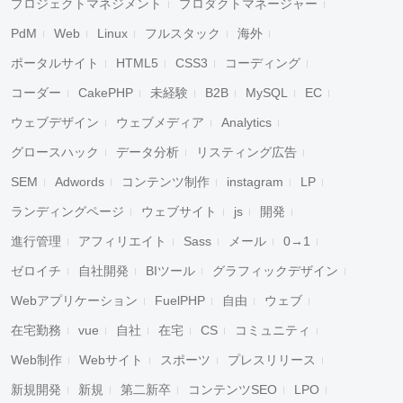
プロジェクトマネジメント
プロダクトマネージャー
PdM
Web
Linux
フルスタック
海外
ポータルサイト
HTML5
CSS3
コーディング
キャンセル
検索
コーダー
CakePHP
未経験
B2B
MySQL
EC
ウェブデザイン
ウェブメディア
Analytics
グロースハック
データ分析
リスティング広告
SEM
Adwords
コンテンツ制作
instagram
LP
ランディングページ
ウェブサイト
js
開発
進行管理
アフィリエイト
Sass
メール
0→1
ゼロイチ
自社開発
BIツール
グラフィックデザイン
Webアプリケーション
FuelPHP
自由
ウェブ
在宅勤務
vue
自社
在宅
CS
コミュニティ
Web制作
Webサイト
スポーツ
プレスリリース
新規開発
新規
第二新卒
コンテンツSEO
LPO