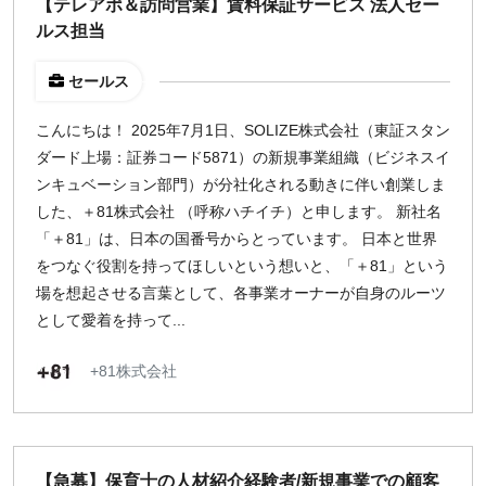
【テレアポ＆訪問営業】賃料保証サービス 法人セー
ルス担当
セールス
こんにちは！ 2025年7月1日、SOLIZE株式会社（東証スタン
ダード上場：証券コード5871）の新規事業組織（ビジネスイ
ンキュベーション部門）が分社化される動きに伴い創業しま
した、＋81株式会社 （呼称ハチイチ）と申します。 新社名
「＋81」は、日本の国番号からとっています。 日本と世界
をつなぐ役割を持ってほしいという想いと、「＋81」という
場を想起させる言葉として、各事業オーナーが自身のルーツ
として愛着を持って...
+81株式会社
【急募】保育士の人材紹介経験者/新規事業での顧客