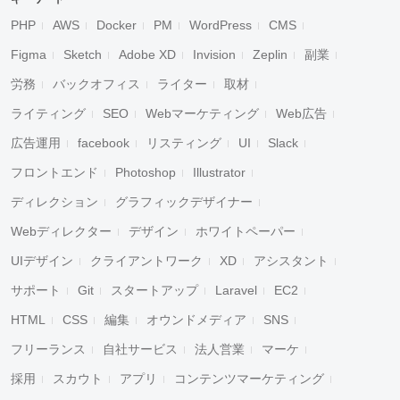
PHP
AWS
Docker
PM
WordPress
CMS
Figma
Sketch
Adobe XD
Invision
Zeplin
副業
労務
バックオフィス
ライター
取材
ライティング
SEO
Webマーケティング
Web広告
広告運用
facebook
リスティング
UI
Slack
フロントエンド
Photoshop
Illustrator
ディレクション
グラフィックデザイナー
Webディレクター
デザイン
ホワイトペーパー
UIデザイン
クライアントワーク
XD
アシスタント
サポート
Git
スタートアップ
Laravel
EC2
HTML
CSS
編集
オウンドメディア
SNS
フリーランス
自社サービス
法人営業
マーケ
採用
スカウト
アプリ
コンテンツマーケティング