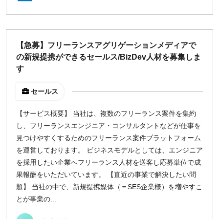
週1日
地域
【急募】フリーランスアグリゲーションメディアで
の新規提携ができるセールス/BizDev人材を募集しま
東京
す
大阪
名古屋
セールス
京都
福岡
【サービス概要】 当社は、複数のフリーランス案件を集約
し、フリーランスエンジニア・コンサルタントなどが仕事を
見つけやすくするためのフリーランス案件プラットフォーム
募集状況
を運営しております。 ビジネスモデルとしては、エンジニア
募集中のみ表示
を採用したい企業へフリーランス人材を送客し応募単位で成
果報酬をいただいています。 【直近の事業で解決したい問
題】 当社の中で、新規提携媒体（＝SES企業様）を増やすこ
時給
とが事業の...
1,500
円 以上