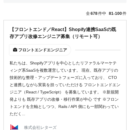
どちらでも可
全
678
件中
81-100
件
出社希望
出社のみ
【フロントエンド／React】Shopify連携SaaSの既
存アプリ改修エンジニア募集（リモート可）
特徴
直接契約
フロントエンドエンジニア
副業OK
私たちは、Shopifyアプリを中心としたリファラルマーケテ
新規事業
ィング系SaaSを複数運営しています。 現在、既存アプリの
スタートアップ
技術的な整理・アップデートフェーズに入っており、 CTO
土日週末OK
と連携しながら実装を担っていただける フロントエンドエン
ジニア（React / TypeScript） を募集しています。 ※新規開
稼働時間
発よりも 既存アプリの改修・移行作業が中心 です ※フロン
トエンドを主軸としつつ、Rails / API 側にも一部関わってい
週5日
ただく...
週4日
週3日
株式会社レターズ
週2日