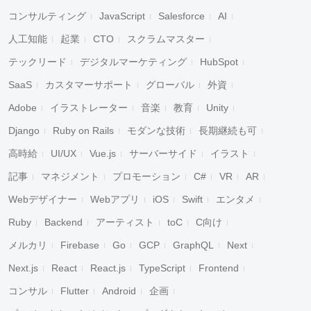
コンサルティング
JavaScript
Salesforce
AI
人工知能
起業
CTO
スクラムマスター
テックリード
デジタルマーケティング
HubSpot
SaaS
カスタマーサポート
グローバル
外資
Adobe
イラストレーター
音楽
教育
Unity
Django
Ruby on Rails
モダンな技術
長期継続も可
高時給
UI/UX
Vue.js
サーバーサイド
イラスト
記事
マネジメント
プロモーション
C#
VR
AR
Webデザイナー
Webアプリ
iOS
Swift
エンタメ
Ruby
Backend
アーティスト
toC
C向け
メルカリ
Firebase
Go
GCP
GraphQL
Next
Next.js
React
React.js
TypeScript
Frontend
コンサル
Flutter
Android
企画