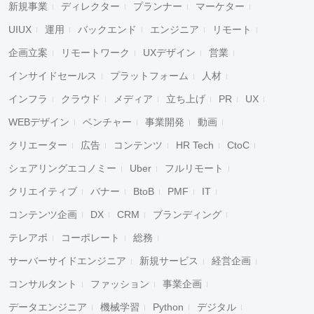
新規事業
ディレクター
プランナー
マーケター
UIUX
運用
バックエンド
エンジニア
リモート
企画立案
リモートワーク
UXデザイン
営業
インサイドセールス
プラットフォーム
人材
インフラ
クラウド
メディア
立ち上げ
PR
UX
WEBデザイン
ベンチャー
事業開発
動画
クリエーター
広告
コンテンツ
HR Tech
CtoC
シェアリングエコノミー
Uber
フルリモート
クリエイティブ
バナー
BtoB
PMF
IT
コンテンツ企画
DX
CRM
ブランディング
テレアポ
コーポレート
総務
サーバーサイドエンジニア
新規サービス
経営企画
コンサルタント
ファッション
事業企画
データエンジニア
機械学習
Python
デジタル