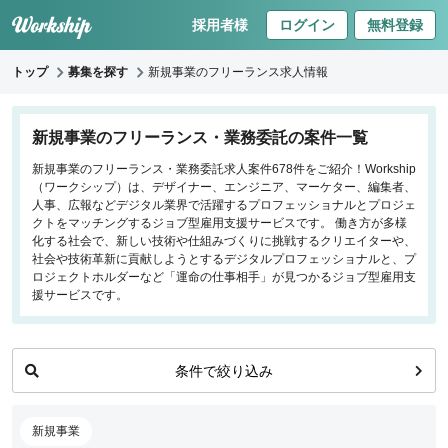
採用者様
ログイン
無料登録
トップ
募集を探す
新規事業のフリーランス求人情報
キーワードで探す
新規事業のフリーランス・業務委託の案件一覧
新規事業のフリーランス・業務委託求人案件678件をご紹介！Workship
職種
（ワークシップ）は、デザイナー、エンジニア、マーケター、編集者、
人事、広報などデジタル業界で活躍するプロフェッショナルとプロジェ
フロントエンドエンジニア
クトをマッチングするジョブ型雇用支援サービスです。 働き方が多様
化する社会で、新しい技術や仕組みづくりに挑戦するクリエイターや、
バックエンドエンジニア
社会や技術革新に貢献しようとするデジタルプロフェッショナルと、プ
インフラエンジニア
ロジェクトホルダーなど「運命の仕事相手」が見つかるジョブ型雇用支
iOS/Androidアプリエンジニア
援サービスです。
データサイエンティスト
条件で絞り込み
働き方
リモートのみ
新規事業
リモート希望