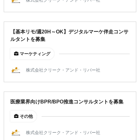
週1日
地域
【基本リモ/週20H～OK】デジタルマーケ伴走コンサ
東京
ルタントを募集
大阪
名古屋
マーケティング
京都
福岡
株式会社クリーク・アンド・リバー社
募集状況
募集中のみ表示
医療業界向けBPR/BPO推進コンサルタントを募集
その他
時給
1,500
円 以上
株式会社クリーク・アンド・リバー社