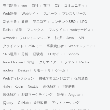
在宅勤務
vue
自社
在宅
CS
コミュニティ
Web制作
Webサイト
スポーツ
プレスリリース
新規開発
新規
第二新卒
コンテンツSEO
LPO
Rails
複業
フレックス
フルタイム
webサービス
wework
フロントエンジニア
決済
Java
API
クライアント
パルミー
事業責任者
Webエンジニア
SNS運用
分析
経験者
ECサイト
Shopify
React Native
常駐
クリエイター
ファン
Redux
nodejs
Design
リモート可
ゲーム
Webディレクション
機械学習エンジニア
仮想通貨
金融
Kotlin
Nuxt.js
画像解析
行動解析
映像解析
SNSマーケティング
制作
Angular
jQuery
GitHub
業務改善
アウトソーシング
キャンセル
検索