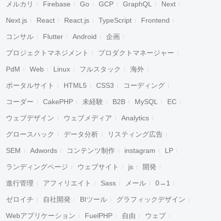
メルカリ
Firebase
Go
GCP
GraphQL
Next
Next.js
React
React.js
TypeScript
Frontend
コンサル
Flutter
Android
企画
プロジェクトマネジメント
プロダクトマネージャー
PdM
Web
Linux
フルスタック
海外
ポータルサイト
HTML5
CSS3
コーディング
コーダー
CakePHP
未経験
B2B
MySQL
EC
ウェブデザイン
ウェブメディア
Analytics
グロースハック
データ分析
リスティング広告
SEM
Adwords
コンテンツ制作
instagram
LP
ランディングページ
ウェブサイト
js
開発
進行管理
アフィリエイト
Sass
メール
0→1
ゼロイチ
自社開発
BIツール
グラフィックデザイン
Webアプリケーション
FuelPHP
自由
ウェブ