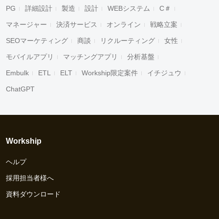
PG
詳細設計
製造
設計
WEBシステム
C＃
マネージャー
決済サービス
オンライン
戦略立案
SEOマーケティング
商談
リクルーティング
女性
モバイルアプリ
マッチングアプリ
分析基盤
Embulk
ETL
ELT
Workship限定案件
イチジュウ
ChatGPT
Workship
ヘルプ
採用担当者様へ
資料ダウンロード