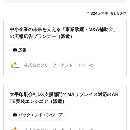
どちらでも可
全
3245
件中
61-80
件
出社希望
出社のみ
中小企業の未来を支える「事業承継・M&A補助金」
の広報広告プランナー（派遣）
特徴
直接契約
広報
副業OK
新規事業
株式会社クリーク・アンド・リバー社
スタートアップ
土日週末OK
大手印刷会社DX支援部門でMAリプレイス対応/KAR
稼働時間
TE実装エンジニア（派遣）
週5日
週4日
バックエンドエンジニア
週3日
週2日
株式会社クリーク・アンド・リバー社