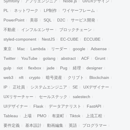
Symfony
アプリエンジニア
Node.js
UI/UXデザイン
PL
ネットワーク
LP制作
ワイヤーフレーム
PowerPoint
美容
SQL
D2C
サービス開発
不動産
インフルエンサー
ブロックチェーン
styled-component
NestJS
EC-CUBE
ECCUBE
東京
Mac
Lambda
リーダー
google
Adsense
Twitter
YouTube
golang
abstract
ACF
Grunt
gulp
riot
flexbox
jade
Pug
経理
designer
web3
nft
crypto
暗号資産
クリプト
Blockchain
IP
正社員
システムエンジニア
SE
UXデザイナー
UXリサーチャー
セールステック
salestech
UIデザイナー
Flask
データアナリスト
FastAPI
Tableau
上場
PMO
有楽町
Tiktok
上流工程
要件定義
基本設計
動画編集
英語
プログラマー