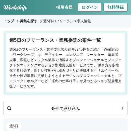
採用者様
ログイン
無料登録
トップ
募集を探す
週5日のフリーランス求人情報
キーワードで探す
週5日のフリーランス・業務委託の案件一覧
週5日のフリーランス・業務委託求人案件3245件をご紹介！Workship
職種
（ワークシップ）は、デザイナー、エンジニア、マーケター、編集者、
人事、広報などデジタル業界で活躍するプロフェッショナルとプロジェ
フロントエンドエンジニア
クトをマッチングするジョブ型雇用支援サービスです。 働き方が多様
化する社会で、新しい技術や仕組みづくりに挑戦するクリエイターや、
バックエンドエンジニア
社会や技術革新に貢献しようとするデジタルプロフェッショナルと、プ
インフラエンジニア
ロジェクトホルダーなど「運命の仕事相手」が見つかるジョブ型雇用支
iOS/Androidアプリエンジニア
援サービスです。
データサイエンティスト
条件で絞り込み
働き方
リモートのみ
週5日
リモート希望