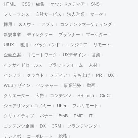
HTML
CSS
編集
オウンドメディア
SNS
フリーランス
自社サービス
法人営業
マーケ
採用
スカウト
アプリ
コンテンツマーケティング
新規事業
ディレクター
プランナー
マーケター
UIUX
運用
バックエンド
エンジニア
リモート
企画立案
リモートワーク
UXデザイン
営業
インサイドセールス
プラットフォーム
人材
インフラ
クラウド
メディア
立ち上げ
PR
UX
WEBデザイン
ベンチャー
事業開発
動画
クリエーター
広告
コンテンツ
HR Tech
CtoC
シェアリングエコノミー
Uber
フルリモート
クリエイティブ
バナー
BtoB
PMF
IT
コンテンツ企画
DX
CRM
ブランディング
テレアポ
コーポレート
総務