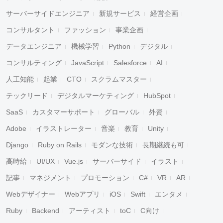
サーバーサイドエンジニア
新規サービス
経営企画
コンサルタント
ファッション
事業企画
データエンジニア
機械学習
Python
デジタル
コンサルティング
JavaScript
Salesforce
AI
人工知能
起業
CTO
スクラムマスター
テックリード
デジタルマーケティング
HubSpot
SaaS
カスタマーサポート
グローバル
外資
Adobe
イラストレーター
音楽
教育
Unity
Django
Ruby on Rails
モダンな技術
長期継続も可
高時給
UI/UX
Vue.js
サーバーサイド
イラスト
記事
マネジメント
プロモーション
C#
VR
AR
Webデザイナー
Webアプリ
iOS
Swift
エンタメ
Ruby
Backend
アーティスト
toC
C向け