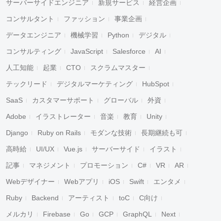
サーバーサイドエンジニア
新規サービス
経営企画
コンサルタント
ファッション
事業企画
データエンジニア
機械学習
Python
デジタル
コンサルティング
JavaScript
Salesforce
AI
人工知能
起業
CTO
スクラムマスター
テックリード
デジタルマーケティング
HubSpot
SaaS
カスタマーサポート
グローバル
外資
Adobe
イラストレーター
音楽
教育
Unity
Django
Ruby on Rails
モダンな技術
長期継続も可
高時給
UI/UX
Vue.js
サーバーサイド
イラスト
記事
マネジメント
プロモーション
C#
VR
AR
Webデザイナー
Webアプリ
iOS
Swift
エンタメ
Ruby
Backend
アーティスト
toC
C向け
メルカリ
Firebase
Go
GCP
GraphQL
Next