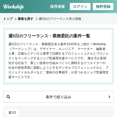
採用者様
ログイン
無料登録
トップ
募集を探す
週5日のフリーランス求人情報
キーワードで探す
週5日のフリーランス・業務委託の案件一覧
週5日のフリーランス・業務委託求人案件3245件をご紹介！Workship
職種
（ワークシップ）は、デザイナー、エンジニア、マーケター、編集者、
人事、広報などデジタル業界で活躍するプロフェッショナルとプロジェ
フロントエンドエンジニア
クトをマッチングするジョブ型雇用支援サービスです。 働き方が多様
化する社会で、新しい技術や仕組みづくりに挑戦するクリエイターや、
バックエンドエンジニア
社会や技術革新に貢献しようとするデジタルプロフェッショナルと、プ
インフラエンジニア
ロジェクトホルダーなど「運命の仕事相手」が見つかるジョブ型雇用支
iOS/Androidアプリエンジニア
援サービスです。
データサイエンティスト
条件で絞り込み
働き方
リモートのみ
週5日
リモート希望