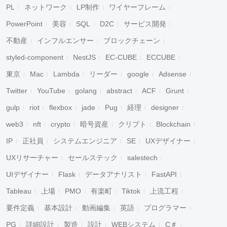
PL
ネットワーク
LP制作
ワイヤーフレーム
PowerPoint
美容
SQL
D2C
サービス開発
不動産
インフルエンサー
ブロックチェーン
styled-component
NestJS
EC-CUBE
ECCUBE
東京
Mac
Lambda
リーダー
google
Adsense
Twitter
YouTube
golang
abstract
ACF
Grunt
gulp
riot
flexbox
jade
Pug
経理
designer
web3
nft
crypto
暗号資産
クリプト
Blockchain
IP
正社員
システムエンジニア
SE
UXデザイナー
UXリサーチャー
セールステック
salestech
UIデザイナー
Flask
データアナリスト
FastAPI
Tableau
上場
PMO
有楽町
Tiktok
上流工程
要件定義
基本設計
動画編集
英語
プログラマー
PG
詳細設計
製造
設計
WEBシステム
C＃