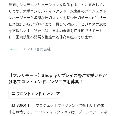
最適なシステムソリューションを提供することに専念してお
週1日
ります。大手コンサルティングファーム出身のプロジェクト
マネージャーと多彩な技術スキルを持つ技術チームが、サー
地域
ビス設計からデプロイまで一貫して対応し、ビジネスの成功
東京
を支援します。私たちは、日本の未来をIT技術でサポート
大阪
し、国内技術の発展を推進する使命を担っています。
名古屋
KUSSHU合同会社
京都
福岡
募集状況
【フルリモート】Shopifyリプレイスをご支援いただ
けるフロントエンドエンジニアを募集！
募集中のみ表示
フロントエンドエンジニア
時給
【MISSION】 「プロジェクトマネジメントで新しいITの未
1,500
円 以上
来を創造する」 テックディレクションは、プロジェクトマネ