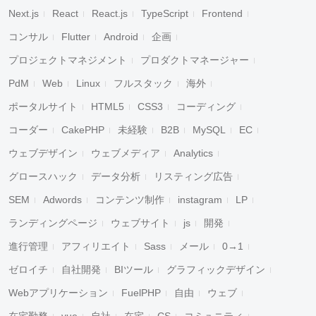
Next.js
React
React.js
TypeScript
Frontend
コンサル
Flutter
Android
企画
プロジェクトマネジメント
プロダクトマネージャー
PdM
Web
Linux
フルスタック
海外
ポータルサイト
HTML5
CSS3
コーディング
コーダー
CakePHP
未経験
B2B
MySQL
EC
ウェブデザイン
ウェブメディア
Analytics
グロースハック
データ分析
リスティング広告
SEM
Adwords
コンテンツ制作
instagram
LP
ランディングページ
ウェブサイト
js
開発
進行管理
アフィリエイト
Sass
メール
0→1
ゼロイチ
自社開発
BIツール
グラフィックデザイン
キャンセル
検索
Webアプリケーション
FuelPHP
自由
ウェブ