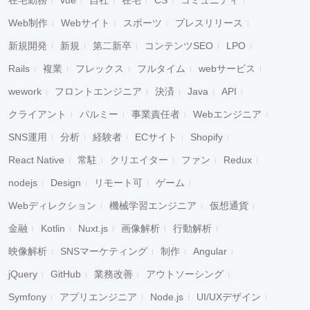
在宅勤務
vue
自社
在宅
CS
コミュニティ
Web制作
Webサイト
スポーツ
プレスリリース
新規開発
新規
第二新卒
コンテンツSEO
LPO
Rails
複業
フレックス
フルタイム
webサービス
wework
フロントエンジニア
決済
Java
API
クライアント
パルミー
事業責任者
Webエンジニア
SNS運用
分析
経験者
ECサイト
Shopify
React Native
常駐
クリエイター
ファン
Redux
nodejs
Design
リモート可
ゲーム
Webディレクション
機械学習エンジニア
仮想通貨
金融
Kotlin
Nuxt.js
画像解析
行動解析
映像解析
SNSマーケティング
制作
Angular
jQuery
GitHub
業務改善
アウトソーシング
Symfony
アプリエンジニア
Node.js
UI/UXデザイン