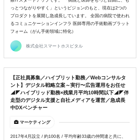
療ITスタートアップです。 「病院と医師をもっと自由に、も
っとつながりやすく」というビジョンのもと、現在は2つの
プロダクトを展開し急成長しています。 全国の病院で使われ
るコミュニケーションインフラ 医師専用の手術動画プラット
フォーム（がん手術領域に特化）
株式会社スマートホスピタル
【正社員募集／ハイブリット勤務／Webコンサルタ
ント】デジタル戦略立案～実行〜広告運用をお任せ
◢◤ハイブリッド勤務×残業月平均10時間以下◢◤伴
走型のデジタル支援と自社メディアを運営／急成長
中DXベンチャー
マーケティング
2017年4月設立 / 約100名 / 平均年齢33歳の仲間達と共に、