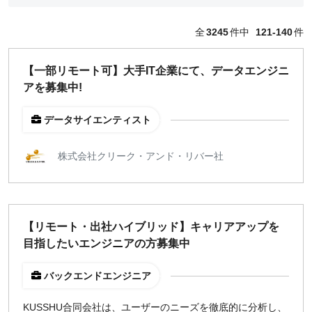
どちらでも可
全
3245
件中
121-140
件
出社希望
出社のみ
【一部リモート可】大手IT企業にて、データエンジニ
アを募集中!
特徴
直接契約
データサイエンティスト
副業OK
新規事業
株式会社クリーク・アンド・リバー社
スタートアップ
土日週末OK
【リモート・出社ハイブリッド】キャリアアップを
稼働時間
目指したいエンジニアの方募集中
週5日
週4日
バックエンドエンジニア
週3日
KUSSHU合同会社は、ユーザーのニーズを徹底的に分析し、
週2日