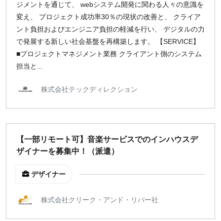
ジメントを通じて、 webシステム開発に関わる人々の意識を
変え、 プロジェクト成功率30％の現状の改善と、 クライア
¥2,000
¥3,000
¥4,000
¥5,000〜
ント負担およびエンジニア負担の軽減を行い、 デジタルの力
指定なし
検索
で発展する新しい社会基盤を再構築します。 【SERVICE】
■プロジェクトマネジメント業務 クライアント側のシステム
担当と...
株式会社テックディレクション
【一部リモート可】音楽サービスでのインハウスデ
ザイナーを募集中！（派遣）
デザイナー
株式会社クリーク・アンド・リバー社