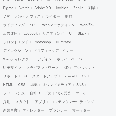
Figma
Sketch
Adobe XD
Invision
Zeplin
副業
労務
バックオフィス
ライター
取材
ライティング
SEO
Webマーケティング
Web広告
広告運用
facebook
リスティング
UI
Slack
フロントエンド
Photoshop
Illustrator
ディレクション
グラフィックデザイナー
Webディレクター
デザイン
ホワイトペーパー
UIデザイン
クライアントワーク
XD
アシスタント
サポート
Git
スタートアップ
Laravel
EC2
HTML
CSS
編集
オウンドメディア
SNS
フリーランス
自社サービス
法人営業
マーケ
採用
スカウト
アプリ
コンテンツマーケティング
新規事業
ディレクター
プランナー
マーケター