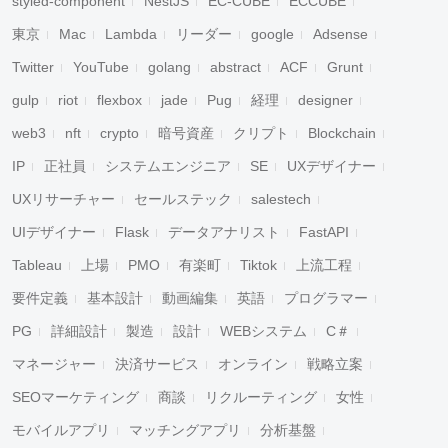
styled-component
NestJS
EC-CUBE
ECCUBE
東京
Mac
Lambda
リーダー
google
Adsense
Twitter
YouTube
golang
abstract
ACF
Grunt
gulp
riot
flexbox
jade
Pug
経理
designer
web3
nft
crypto
暗号資産
クリプト
Blockchain
IP
正社員
システムエンジニア
SE
UXデザイナー
UXリサーチャー
セールステック
salestech
UIデザイナー
Flask
データアナリスト
FastAPI
Tableau
上場
PMO
有楽町
Tiktok
上流工程
要件定義
基本設計
動画編集
英語
プログラマー
PG
詳細設計
製造
設計
WEBシステム
C＃
マネージャー
決済サービス
オンライン
戦略立案
SEOマーケティング
商談
リクルーティング
女性
モバイルアプリ
マッチングアプリ
分析基盤