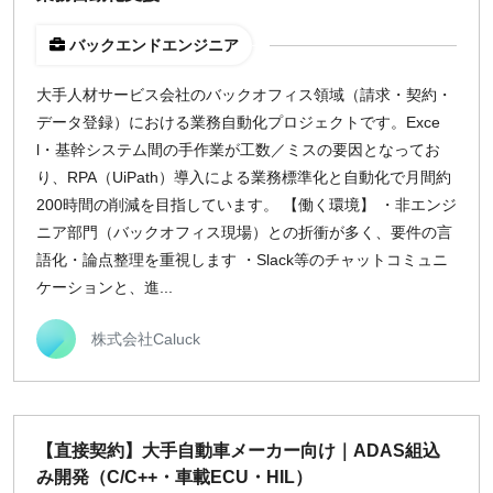
バックエンドエンジニア
大手人材サービス会社のバックオフィス領域（請求・契約・
データ登録）における業務自動化プロジェクトです。Exce
l・基幹システム間の手作業が工数／ミスの要因となってお
り、RPA（UiPath）導入による業務標準化と自動化で月間約
200時間の削減を目指しています。 【働く環境】 ・非エンジ
ニア部門（バックオフィス現場）との折衝が多く、要件の言
語化・論点整理を重視します ・Slack等のチャットコミュニ
ケーションと、進...
株式会社Caluck
【直接契約】大手自動車メーカー向け｜ADAS組込
み開発（C/C++・車載ECU・HIL）