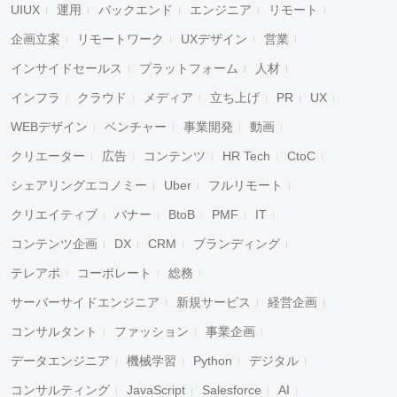
UIUX
運用
バックエンド
エンジニア
リモート
企画立案
リモートワーク
UXデザイン
営業
インサイドセールス
プラットフォーム
人材
インフラ
クラウド
メディア
立ち上げ
PR
UX
WEBデザイン
ベンチャー
事業開発
動画
クリエーター
広告
コンテンツ
HR Tech
CtoC
シェアリングエコノミー
Uber
フルリモート
クリエイティブ
バナー
BtoB
PMF
IT
コンテンツ企画
DX
CRM
ブランディング
テレアポ
コーポレート
総務
サーバーサイドエンジニア
新規サービス
経営企画
コンサルタント
ファッション
事業企画
データエンジニア
機械学習
Python
デジタル
コンサルティング
JavaScript
Salesforce
AI