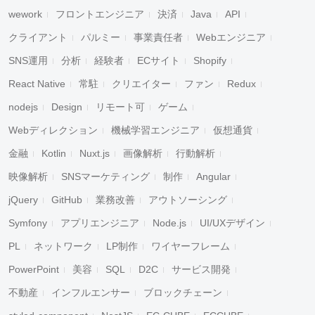
wework
フロントエンジニア
決済
Java
API
クライアント
パルミー
事業責任者
Webエンジニア
SNS運用
分析
経験者
ECサイト
Shopify
React Native
常駐
クリエイター
ファン
Redux
nodejs
Design
リモート可
ゲーム
Webディレクション
機械学習エンジニア
仮想通貨
金融
Kotlin
Nuxt.js
画像解析
行動解析
映像解析
SNSマーケティング
制作
Angular
jQuery
GitHub
業務改善
アウトソーシング
Symfony
アプリエンジニア
Node.js
UI/UXデザイン
PL
ネットワーク
LP制作
ワイヤーフレーム
PowerPoint
美容
SQL
D2C
サービス開発
不動産
インフルエンサー
ブロックチェーン