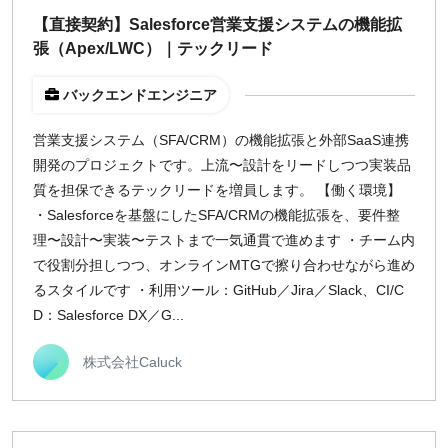
【直接契約】Salesforce営業支援システムの機能拡
張（Apex/LWC）｜テックリード
バックエンドエンジニア
営業支援システム（SFA/CRM）の機能拡張と外部SaaS連携
開発のプロジェクトです。上流〜設計をリードしつつ実装品
質を担保できるテックリードを増員します。 【働く環境】
・Salesforceを基盤にしたSFA/CRMの機能拡張を、要件整
理〜設計〜実装〜テストまで一気通貫で進めます ・チーム内
で役割分担しつつ、オンラインMTGで擦り合わせながら進め
るスタイルです ・利用ツール：GitHub／Jira／Slack、CI/C
D：Salesforce DX／G...
株式会社Caluck