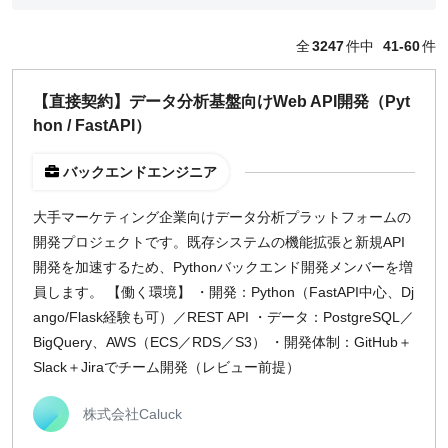
どちらでも可
全
3247
件中
41-60
件
出社希望
出社のみ
【直接契約】データ分析基盤向けWeb API開発（Pyt
hon / FastAPI）
特徴
直接契約
バックエンドエンジニア
副業OK
大手マーケティング企業向けデータ分析プラットフォームの
新規事業
開発プロジェクトです。既存システムの機能拡張と新規API
スタートアップ
開発を加速するため、Pythonバックエンド開発メンバーを増
土日週末OK
員します。 【働く環境】 ・開発：Python（FastAPI中心、Dj
ango/Flask経験も可）／REST API ・データ：PostgreSQL／
稼働時間
BigQuery、AWS（ECS／RDS／S3） ・開発体制：GitHub＋
Slack＋Jiraでチーム開発（レビュー前提）
週5日
週4日
株式会社Caluck
週3日
週2日