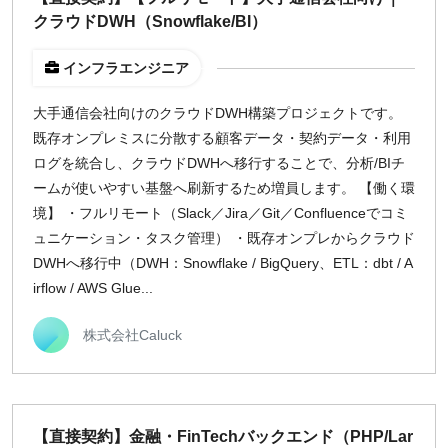
クラウドDWH（Snowflake/BI）
インフラエンジニア
大手通信会社向けのクラウドDWH構築プロジェクトです。
既存オンプレミスに分散する顧客データ・契約データ・利用
ログを統合し、クラウドDWHへ移行することで、分析/BIチ
ームが使いやすい基盤へ刷新するため増員します。 【働く環
境】 ・フルリモート（Slack／Jira／Git／Confluenceでコミ
ュニケーション・タスク管理） ・既存オンプレからクラウド
DWHへ移行中（DWH：Snowflake / BigQuery、ETL：dbt / A
irflow / AWS Glue...
株式会社Caluck
【直接契約】金融・FinTechバックエンド（PHP/Lar