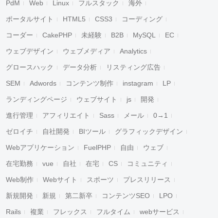
PdM
Web
Linux
フルスタック
海外
ポータルサイト
HTML5
CSS3
コーディング
コーダー
CakePHP
未経験
B2B
MySQL
EC
ウェブデザイン
ウェブメディア
Analytics
グロースハック
データ分析
リスティング広告
SEM
Adwords
コンテンツ制作
instagram
LP
ランディングページ
ウェブサイト
js
開発
キャンセル
検索
進行管理
アフィリエイト
Sass
メール
0→1
ゼロイチ
自社開発
BIツール
グラフィックデザイン
Webアプリケーション
FuelPHP
自由
ウェブ
在宅勤務
vue
自社
在宅
CS
コミュニティ
Web制作
Webサイト
スポーツ
プレスリリース
新規開発
新規
第二新卒
コンテンツSEO
LPO
Rails
複業
フレックス
フルタイム
webサービス