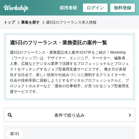
採用者様
ログイン
無料登録
トップ
募集を探す
週5日のフリーランス求人情報
キーワードで探す
週5日のフリーランス・業務委託の案件一覧
週5日のフリーランス・業務委託求人案件3247件をご紹介！Workship
職種
（ワークシップ）は、デザイナー、エンジニア、マーケター、編集者、
人事、広報などデジタル業界で活躍するプロフェッショナルとプロジェ
フロントエンドエンジニア
クトをマッチングするジョブ型雇用支援サービスです。 働き方が多様
化する社会で、新しい技術や仕組みづくりに挑戦するクリエイターや、
バックエンドエンジニア
社会や技術革新に貢献しようとするデジタルプロフェッショナルと、プ
インフラエンジニア
ロジェクトホルダーなど「運命の仕事相手」が見つかるジョブ型雇用支
iOS/Androidアプリエンジニア
援サービスです。
データサイエンティスト
条件で絞り込み
働き方
リモートのみ
週5日
リモート希望