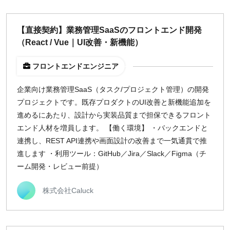
¥2,000
¥3,000
¥4,000
¥5,000〜
【直接契約】業務管理SaaSのフロントエンド開発
指定なし
検索
（React / Vue｜UI改善・新機能）
フロントエンドエンジニア
企業向け業務管理SaaS（タスク/プロジェクト管理）の開発
プロジェクトです。既存プロダクトのUI改善と新機能追加を
進めるにあたり、設計から実装品質まで担保できるフロント
エンド人材を増員します。 【働く環境】 ・バックエンドと
連携し、REST API連携や画面設計の改善まで一気通貫で推
進します ・利用ツール：GitHub／Jira／Slack／Figma（チ
ーム開発・レビュー前提）
株式会社Caluck