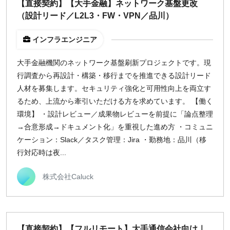
【直接契約】【大手金融】ネットワーク基盤更改
（設計リード／L2L3・FW・VPN／品川）
インフラエンジニア
大手金融機関のネットワーク基盤刷新プロジェクトです。現
行調査から再設計・構築・移行までを推進できる設計リード
人材を募集します。セキュリティ強化と可用性向上を両立す
るため、上流から牽引いただける方を求めています。 【働く
環境】 ・設計レビュー／成果物レビューを前提に「論点整理
→合意形成→ドキュメント化」を重視した進め方 ・コミュニ
ケーション：Slack／タスク管理：Jira ・勤務地：品川（移
行対応時は夜...
株式会社Caluck
【直接契約】【フルリモート】大手通信会社向け｜