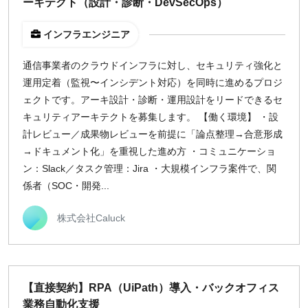
ーキテクト（設計・診断・DevSecOps）
インフラエンジニア
通信事業者のクラウドインフラに対し、セキュリティ強化と
運用定着（監視〜インシデント対応）を同時に進めるプロジ
ェクトです。アーキ設計・診断・運用設計をリードできるセ
キュリティアーキテクトを募集します。 【働く環境】 ・設
計レビュー／成果物レビューを前提に「論点整理→合意形成
→ドキュメント化」を重視した進め方 ・コミュニケーショ
ン：Slack／タスク管理：Jira ・大規模インフラ案件で、関
係者（SOC・開発...
株式会社Caluck
【直接契約】RPA（UiPath）導入・バックオフィス
業務自動化支援