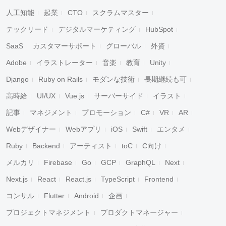
人工知能
起業
CTO
スクラムマスター
テックリード
デジタルマーケティング
HubSpot
SaaS
カスタマーサポート
グローバル
外資
Adobe
イラストレーター
音楽
教育
Unity
Django
Ruby on Rails
モダンな技術
長期継続も可
高時給
UI/UX
Vue.js
サーバーサイド
イラスト
記事
マネジメント
プロモーション
C#
VR
AR
Webデザイナー
Webアプリ
iOS
Swift
エンタメ
Ruby
Backend
アーティスト
toC
C向け
メルカリ
Firebase
Go
GCP
GraphQL
Next
Next.js
React
React.js
TypeScript
Frontend
コンサル
Flutter
Android
企画
プロジェクトマネジメント
プロダクトマネージャー