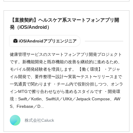
週1日
【直接契約】ヘルスケア系スマートフォンアプリ開
地域
発（iOS/Android）
東京
iOS/Androidアプリエンジニア
大阪
名古屋
健康管理サービスのスマートフォンアプリ開発プロジェクト
京都
です。新機能開発と既存機能の改善を継続的に進めるため、
福岡
モバイル開発経験者を増員します。 【働く環境】 ・アジャ
イル開発で、要件整理〜設計〜実装〜テスト〜リリースまで
一気通貫で関わります ・チーム内で役割分担しつつ、オンラ
募集状況
インMTGで擦り合わせながら進めるスタイルです ・開発環
募集中のみ表示
境：Swift／Kotlin、SwiftUI／UIKit／Jetpack Compose、AW
S、Firebase／D...
時給
株式会社Caluck
1,500
円 以上