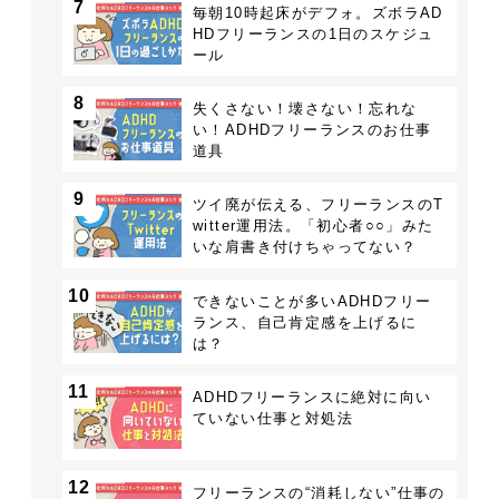
7
毎朝10時起床がデフォ。ズボラAD
HDフリーランスの1日のスケジュ
ール
8
失くさない！壊さない！忘れな
い！ADHDフリーランスのお仕事
道具
9
ツイ廃が伝える、フリーランスのT
witter運用法。「初心者○○」みた
いな肩書き付けちゃってない？
10
できないことが多いADHDフリー
ランス、自己肯定感を上げるに
は？
11
ADHDフリーランスに絶対に向い
ていない仕事と対処法
12
フリーランスの“消耗しない”仕事の