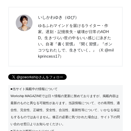
いしかわゆき（ゆぴ）
ゆるふわマインドを届けるライター・作
家。遅刻・記憶喪失・破壊が日常のADH
D。生きづらい世の中をいい感じに泳ぎた
い。自著『
書く習慣
』『
聞く習慣
』『
ポン
コツなわたしで、生きていく。
』（X:
@mil
kprincess17
）
■当サイト掲載中の情報について
Workship MAGAZINEでは日々情報の更新に努めておりますが、掲載内容は
最新のものと異なる可能性があります。当該情報について、その有用性、適
合性、完全性、正確性、安全性、合法性、最新性等について、いかなる保証
もするものではありません。修正の必要に気づかれた場合は、サイト下の問
い合わせ窓口よりお知らせください。