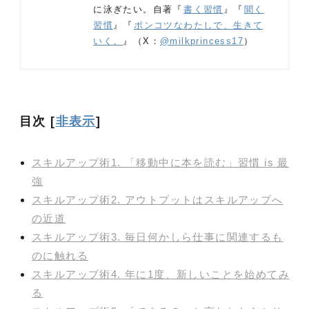
に泳ぎたい。自著『
書く習慣
』『
聞く
習慣
』『
ポンコツなわたしで、生きて
いく。
』（X：
@milkprincess17
）
目次
[
非表示
]
スキルアップ術1. 「移動中に本を読む」習慣 is 最
強
スキルアップ術2. アウトプットはスキルアップへ
の近道
スキルアップ術3. 毎日何かしら仕事に関連するも
のに触れる
スキルアップ術4. 年に1度、新しいことを始めてみ
る