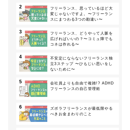
2
フリーランス、思っているほど大
変じゃないですよ。〜フリーラン
スにまつわる3つの勘違い〜
3
フリーランス、どうやって人脈を
広げればいいの？〜コミュ障でも
コネは作れる〜
4
不安定にならないフリーランス独
立3ステップ 〜ひもじい思いをし
ないために〜
5
会社員よりも自由で複雑!? ADHD
フリーランスの自己管理術
6
ズボラフリーランスが最低限やる
べきお金まわりのこと