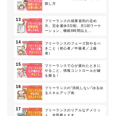
探し方
13
フリーランスの就業規則の定め
方。完全週休3日制、月1回ワーケ
ーション、睡眠8時間以上…
14
フリーランスのフェーズ別やるべ
きこと（初心者／中級者／上級
者）
15
フリーランスで心が疲れたときに
やること。情報コントロールが鍵
を握る！
16
フリーランスの“消耗しない”ゆるゆ
るスキルアップ術
17
フリーランスのリアルなデメリッ
ト、全部教えます