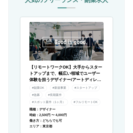
【リモートワークOK】大手からスター
トアップまで、幅広い領域でユーザー
体験を担うデザイナー/アートディレク
ター募集！
#副業OK
#新規事業
#スタートアップ
#急募
#長期案件
#スポット案件（1ヶ月）
#フルリモートOK
職種：デザイナー
時給：2,500円 〜 4,000円
働き方：どちらでも可
エリア：東京都