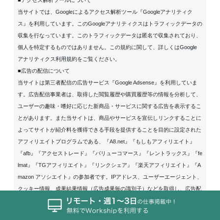
■アクセス解析ツールについて
当サイトでは、Googleによるアクセス解析ツール『Googleアナリティク
ス』を利用しています。このGoogleアナリティクスはトラフィックデータの
収集を行なっています。このトラフィックデータは匿名で収集されており、
個人を特定するものではありません。この規約に関して、詳しくは
Google
アナリティクス利用規約
をご覧ください。
■広告の配信について
当サイトは第三者配信の広告サービス『Google Adsense』を利用していま
す。広告配信事業者は、取得した閲覧履歴や購買履歴等の情報を分析して、
ユーザーの趣味・嗜好に応じた新商品・サービスに関する広告を表示するこ
とがあります。また当サイトは、商品やサービスを宣伝しリンクすることに
よってサイトが紹介料を獲得できる手段を提供することを目的に設定された
アフィリエイトプログラムである、『A8.net』『もしもアフィリエイト』
『afb』『アクセストレード』『バリューコマース』『レントラックス』『fe
lmat』『TGアフィリエイト』『リンクシェア』『楽天アフィリエイト』『A
mazon アソシエイト』の参加者です。IPアドレス、ユーザーエージェント、
クッキー情報、成果結果情報（広告成果毎の識別子）などを取得し、広告配
信に係る成果計測、広告配信に係る不正防止などに利用する場合がありま
す。