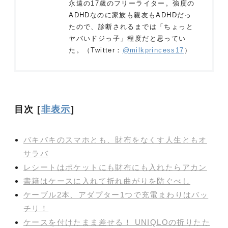
永遠の17歳のフリーライター。強度の
ADHDなのに家族も親友もADHDだっ
たので、診断されるまでは「ちょっと
ヤバいドジっ子」程度だと思ってい
た。（Twitter：
@milkprincess17
）
目次
[
非表示
]
バキバキのスマホとも、財布をなくす人生ともオ
サラバ
レシートはポケットにも財布にも入れたらアカン
書籍はケースに入れて折れ曲がりを防ぐべし
ケーブル2本、アダプター1つで充電まわりはバッ
チリ！
ケースを付けたまま差せる！ UNIQLOの折りたた