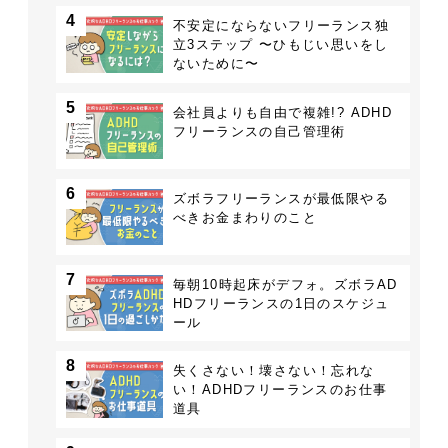
4
不安定にならないフリーランス独
立3ステップ 〜ひもじい思いをし
ないために〜
5
会社員よりも自由で複雑!? ADHD
フリーランスの自己管理術
6
ズボラフリーランスが最低限やる
べきお金まわりのこと
7
毎朝10時起床がデフォ。ズボラAD
HDフリーランスの1日のスケジュ
ール
8
失くさない！壊さない！忘れな
い！ADHDフリーランスのお仕事
道具