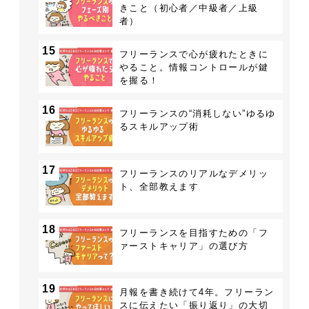
きこと（初心者／中級者／上級
者）
15
フリーランスで心が疲れたときに
やること。情報コントロールが鍵
を握る！
16
フリーランスの“消耗しない”ゆるゆ
るスキルアップ術
17
フリーランスのリアルなデメリッ
ト、全部教えます
18
フリーランスを目指すための「フ
ァーストキャリア」の選び方
19
月報を書き続けて4年。フリーラン
スに伝えたい「振り返り」の大切