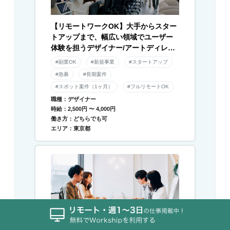
【リモートワークOK】大手からスター
トアップまで、幅広い領域でユーザー
体験を担うデザイナー/アートディレク
ター募集！
#副業OK
#新規事業
#スタートアップ
#急募
#長期案件
#スポット案件（1ヶ月）
#フルリモートOK
職種：デザイナー
時給：2,500円 〜 4,000円
働き方：どちらでも可
エリア：東京都