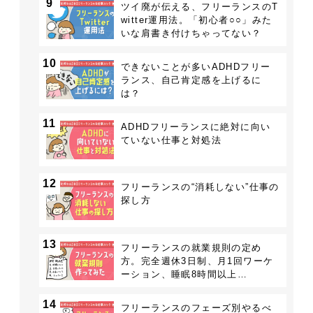
9
ツイ廃が伝える、フリーランスのT
witter運用法。「初心者○○」みた
いな肩書き付けちゃってない？
10
できないことが多いADHDフリー
ランス、自己肯定感を上げるに
は？
11
ADHDフリーランスに絶対に向い
ていない仕事と対処法
12
フリーランスの“消耗しない”仕事の
探し方
13
フリーランスの就業規則の定め
方。完全週休3日制、月1回ワーケ
ーション、睡眠8時間以上…
14
フリーランスのフェーズ別やるべ