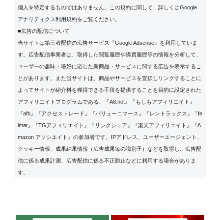
個人を特定するものではありません。この規約に関して、詳しくは
Google
アナリティクス利用規約
をご覧ください。
■広告の配信について
当サイトは第三者配信の広告サービス『Google Adsense』を利用していま
す。広告配信事業者は、取得した閲覧履歴や購買履歴等の情報を分析して、
ユーザーの趣味・嗜好に応じた新商品・サービスに関する広告を表示するこ
とがあります。また当サイトは、商品やサービスを宣伝しリンクすることに
よってサイトが紹介料を獲得できる手段を提供することを目的に設定された
アフィリエイトプログラムである、『A8.net』『もしもアフィリエイト』
『afb』『アクセストレード』『バリューコマース』『レントラックス』『fe
lmat』『TGアフィリエイト』『リンクシェア』『楽天アフィリエイト』『A
mazon アソシエイト』の参加者です。IPアドレス、ユーザーエージェント、
クッキー情報、成果結果情報（広告成果毎の識別子）などを取得し、広告配
信に係る成果計測、広告配信に係る不正防止などに利用する場合がありま
す。