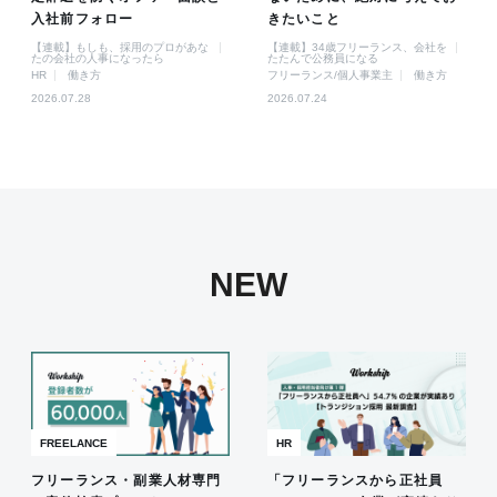
入社前フォロー
きたいこと
【連載】もしも、採用のプロがあな
【連載】34歳フリーランス、会社を
たの会社の人事になったら
たたんで公務員になる
HR
働き方
フリーランス/個人事業主
働き方
2026.07.28
2026.07.24
NEW
FREELANCE
HR
フリーランス・副業人材専門
「フリーランスから正社員