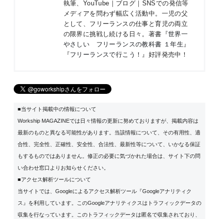
執筆、YouTube｜ブログ｜SNSでの発信等
メディアを問わず幅広く活動中。一児の父
として、フリーランスの仕事と育児の両立
の限界に挑戦し続ける日々。著書『
世界一
やさしい フリーランスの教科書 １年生
』
『
フリーランスで行こう！
』好評発売中！
■当サイト掲載中の情報について
Workship MAGAZINEでは日々情報の更新に努めておりますが、掲載内容は
最新のものと異なる可能性があります。当該情報について、その有用性、適
合性、完全性、正確性、安全性、合法性、最新性等について、いかなる保証
もするものではありません。修正の必要に気づかれた場合は、サイト下の問
い合わせ窓口よりお知らせください。
■アクセス解析ツールについて
当サイトでは、Googleによるアクセス解析ツール『Googleアナリティク
ス』を利用しています。このGoogleアナリティクスはトラフィックデータの
収集を行なっています。このトラフィックデータは匿名で収集されており、