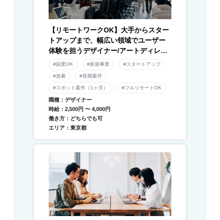
【リモートワークOK】大手からスター
トアップまで、幅広い領域でユーザー
体験を担うデザイナー/アートディレク
ター募集！
#副業OK
#新規事業
#スタートアップ
#急募
#長期案件
#スポット案件（1ヶ月）
#フルリモートOK
職種：デザイナー
時給：2,500円 〜 4,000円
働き方：どちらでも可
エリア：東京都