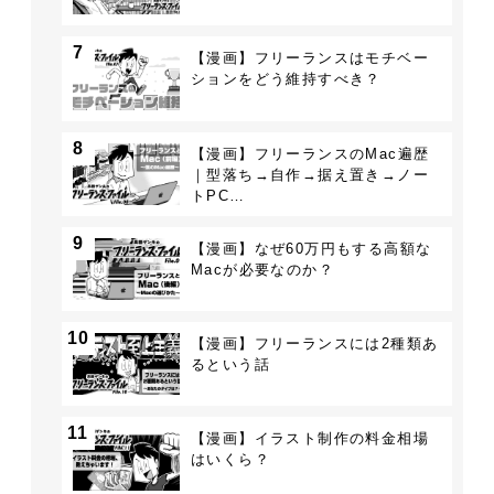
7
【漫画】フリーランスはモチベー
ションをどう維持すべき？
8
【漫画】フリーランスのMac遍歴
｜型落ち→自作→据え置き→ノー
トPC…
9
【漫画】なぜ60万円もする高額な
Macが必要なのか？
10
【漫画】フリーランスには2種類あ
るという話
11
【漫画】イラスト制作の料金相場
はいくら？