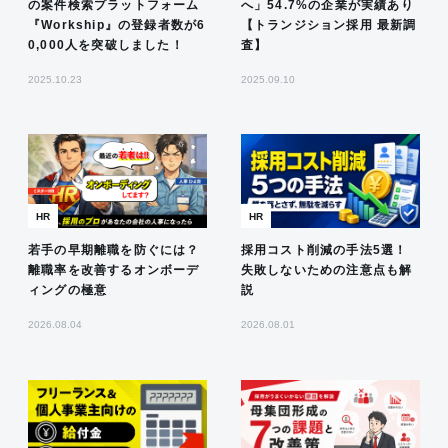
の案件検索プラットフォーム
へ」54.7%の企業が実績あり
『Workship』の登録者数が6
【トランジション採用 最新調
0,000人を突破しました！
査】
2025.10.23
2025.09.10
HR
HR
若手の早期離職を防ぐには？
採用コスト削減の手法5選！
離職率を改善するオンボーデ
失敗しないための注意点も解
ィングの極意
説
2026.08.04
2026.08.01