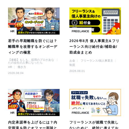
HR
FREELANCE
若手の早期離職を防ぐには？
2026年8月 個人事業主&フリ
離職率を改善するオンボーデ
ーランス向け給付金/補助金/
ィングの極意
助成金まとめ
【連載】もしも、採用のプロがあな
お金
フリーランス/個人事業主
たの会社の人事になったら
制度
HR
働き方
2026.08.01
2026.08.04
HR
FREELANCE
内定承諾率を上げるには？内
フリーランスが就職で失敗し
定辞退を防ぐオファー面談と
ないために、絶対に考えてお