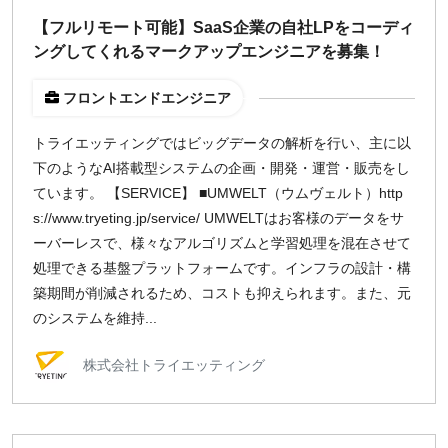
週1日
【フルリモート可能】SaaS企業の自社LPをコーディ
ングしてくれるマークアップエンジニアを募集！
地域
フロントエンドエンジニア
東京
大阪
トライエッティングではビッグデータの解析を行い、主に以
下のようなAI搭載型システムの企画・開発・運営・販売をし
名古屋
ています。 【SERVICE】 ■UMWELT（ウムヴェルト）http
京都
s://www.tryeting.jp/service/ UMWELTはお客様のデータをサ
福岡
ーバーレスで、様々なアルゴリズムと学習処理を混在させて
処理できる基盤プラットフォームです。インフラの設計・構
募集状況
築期間が削減されるため、コストも抑えられます。また、元
のシステムを維持...
募集中のみ表示
株式会社トライエッティング
時給
1,500
円 以上