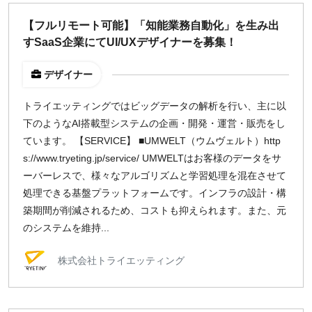
どちらでも可
【フルリモート可能】「知能業務自動化」を生み出
出社希望
すSaaS企業にてUI/UXデザイナーを募集！
出社のみ
デザイナー
特徴
トライエッティングではビッグデータの解析を行い、主に以
直接契約
下のようなAI搭載型システムの企画・開発・運営・販売をし
副業OK
ています。 【SERVICE】 ■UMWELT（ウムヴェルト）http
新規事業
s://www.tryeting.jp/service/ UMWELTはお客様のデータをサ
スタートアップ
ーバーレスで、様々なアルゴリズムと学習処理を混在させて
土日週末OK
処理できる基盤プラットフォームです。インフラの設計・構
築期間が削減されるため、コストも抑えられます。また、元
のシステムを維持...
稼働時間
週5日
株式会社トライエッティング
週4日
週3日
週2日