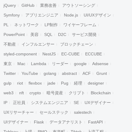
jQuery
GitHub
業務改善
アウトソーシング
Symfony
アプリエンジニア
Node.js
UI/UXデザイン
PL
ネットワーク
LP制作
ワイヤーフレーム
PowerPoint
美容
SQL
D2C
サービス開発
不動産
インフルエンサー
ブロックチェーン
styled-component
NestJS
EC-CUBE
ECCUBE
東京
Mac
Lambda
リーダー
google
Adsense
Twitter
YouTube
golang
abstract
ACF
Grunt
gulp
riot
flexbox
jade
Pug
経理
designer
web3
nft
crypto
暗号資産
クリプト
Blockchain
IP
正社員
システムエンジニア
SE
UXデザイナー
UXリサーチャー
セールステック
salestech
UIデザイナー
Flask
データアナリスト
FastAPI
Tableau
上場
PMO
有楽町
Tiktok
上流工程