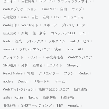
ゼロイチ
自社開発
BIツール
グラフィックデザイン
Webアプリケーション
FuelPHP
自由
ウェブ
在宅勤務
vue
自社
在宅
CS
コミュニティ
Web制作
Webサイト
スポーツ
プレスリリース
新規開発
新規
第二新卒
コンテンツSEO
LPO
Rails
複業
フレックス
フルタイム
webサービス
wework
フロントエンジニア
決済
Java
API
クライアント
パルミー
事業責任者
Webエンジニア
SNS運用
分析
経験者
ECサイト
Shopify
React Native
常駐
クリエイター
ファン
Redux
nodejs
Design
リモート可
ゲーム
Webディレクション
機械学習エンジニア
仮想通貨
金融
Kotlin
Nuxt.js
画像解析
行動解析
映像解析
SNSマーケティング
制作
Angular