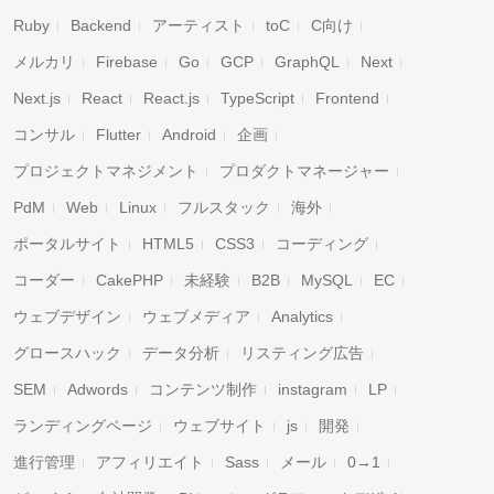
Ruby
Backend
アーティスト
toC
C向け
メルカリ
Firebase
Go
GCP
GraphQL
Next
Next.js
React
React.js
TypeScript
Frontend
コンサル
Flutter
Android
企画
プロジェクトマネジメント
プロダクトマネージャー
PdM
Web
Linux
フルスタック
海外
ポータルサイト
HTML5
CSS3
コーディング
コーダー
CakePHP
未経験
B2B
MySQL
EC
ウェブデザイン
ウェブメディア
Analytics
グロースハック
データ分析
リスティング広告
SEM
Adwords
コンテンツ制作
instagram
LP
ランディングページ
ウェブサイト
js
開発
進行管理
アフィリエイト
Sass
メール
0→1