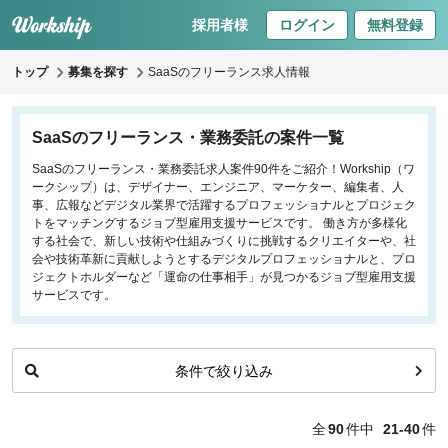
採用者様
ログイン
無料登録
トップ
募集を探す
SaaSのフリーランス求人情報
キーワードで探す
SaaSのフリーランス・業務委託の案件一覧
SaaSのフリーランス・業務委託求人案件90件をご紹介！Workship（ワ
職種
ークシップ）は、デザイナー、エンジニア、マーケター、編集者、人
事、広報などデジタル業界で活躍するプロフェッショナルとプロジェク
フロントエンドエンジニア
トをマッチングするジョブ型雇用支援サービスです。 働き方が多様化
する社会で、新しい技術や仕組みづくりに挑戦するクリエイターや、社
バックエンドエンジニア
会や技術革新に貢献しようとするデジタルプロフェッショナルと、プロ
インフラエンジニア
ジェクトホルダーなど「運命の仕事相手」が見つかるジョブ型雇用支援
iOS/Androidアプリエンジニア
サービスです。
データサイエンティスト
条件で絞り込み
働き方
リモートのみ
全
90
件中
21-40
件
リモート希望