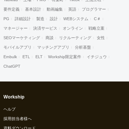
要件定義
基本設計
動画編集
英語
プログラマー
PG
詳細設計
製造
設計
WEBシステム
C＃
マネージャー
決済サービス
オンライン
戦略立案
SEOマーケティング
商談
リクルーティング
女性
モバイルアプリ
マッチングアプリ
分析基盤
Embulk
ETL
ELT
Workship限定案件
イチジュウ
ChatGPT
Workship
ヘルプ
採用担当者様へ
資料ダウンロード