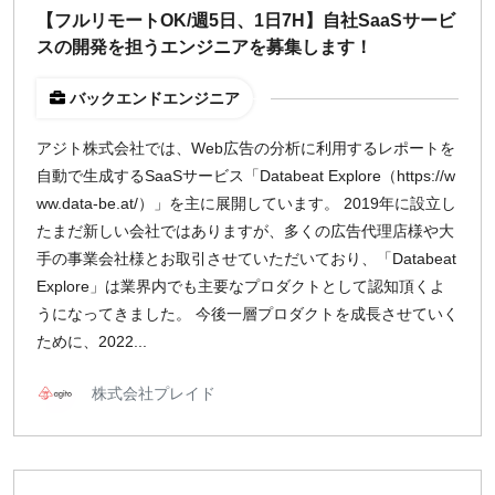
【フルリモートOK/週5日、1日7H】自社SaaSサービ
¥2,000
¥3,000
¥4,000
¥5,000〜
スの開発を担うエンジニアを募集します！
指定なし
検索
バックエンドエンジニア
アジト株式会社では、Web広告の分析に利用するレポートを
自動で生成するSaaSサービス「Databeat Explore（https://w
ww.data-be.at/）」を主に展開しています。 2019年に設立し
たまだ新しい会社ではありますが、多くの広告代理店様や大
手の事業会社様とお取引させていただいており、「Databeat
Explore」は業界内でも主要なプロダクトとして認知頂くよ
うになってきました。 今後一層プロダクトを成長させていく
ために、2022...
株式会社プレイド