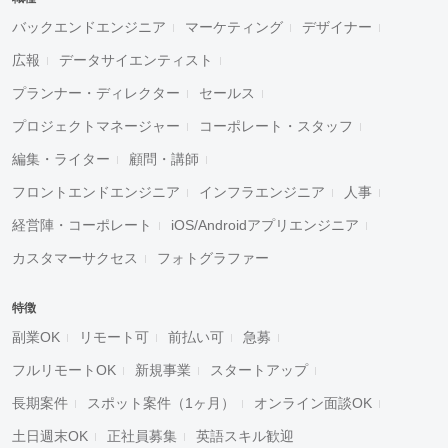
バックエンドエンジニア
マーケティング
デザイナー
広報
データサイエンティスト
プランナー・ディレクター
セールス
プロジェクトマネージャー
コーポレート・スタッフ
編集・ライター
顧問・講師
フロントエンドエンジニア
インフラエンジニア
人事
経営陣・コーポレート
iOS/Androidアプリエンジニア
カスタマーサクセス
フォトグラファー
特徴
副業OK
リモート可
前払い可
急募
フルリモートOK
新規事業
スタートアップ
長期案件
スポット案件（1ヶ月）
オンライン面談OK
土日週末OK
正社員募集
英語スキル歓迎