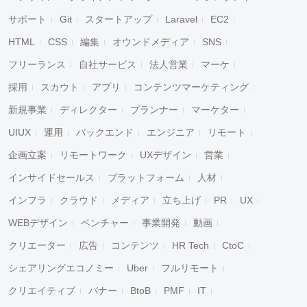
サポート
Git
スタートアップ
Laravel
EC2
HTML
CSS
編集
オウンドメディア
SNS
フリーランス
自社サービス
法人営業
マーケ
採用
スカウト
アプリ
コンテンツマーケティング
新規事業
ディレクター
プランナー
マーケター
UIUX
運用
バックエンド
エンジニア
リモート
企画立案
リモートワーク
UXデザイン
営業
インサイドセールス
プラットフォーム
人材
インフラ
クラウド
メディア
立ち上げ
PR
UX
WEBデザイン
ベンチャー
事業開発
動画
クリエーター
広告
コンテンツ
HR Tech
CtoC
シェアリングエコノミー
Uber
フルリモート
クリエイティブ
バナー
BtoB
PMF
IT