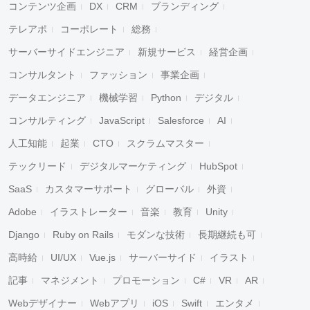
コンテンツ企画
DX
CRM
ブランディング
テレアポ
コーポレート
総務
サーバーサイドエンジニア
新規サービス
経営企画
コンサルタント
ファッション
事業企画
データエンジニア
機械学習
Python
デジタル
コンサルティング
JavaScript
Salesforce
AI
人工知能
起業
CTO
スクラムマスター
テックリード
デジタルマーケティング
HubSpot
SaaS
カスタマーサポート
グローバル
外資
Adobe
イラストレーター
音楽
教育
Unity
キャンセル
検索
Django
Ruby on Rails
モダンな技術
長期継続も可
高時給
UI/UX
Vue.js
サーバーサイド
イラスト
記事
マネジメント
プロモーション
C#
VR
AR
Webデザイナー
Webアプリ
iOS
Swift
エンタメ